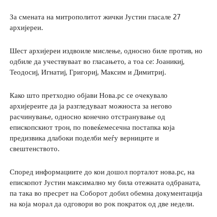
За смената на митрополитот жички Јустин гласале 27
архијереи.
Шест архијереи издвоиле мислење, односно биле против, но
одбиле да учествуваат во гласањето, а тоа се: Јоаникиј,
Теодосиј, Игнатиј, Григориј, Максим и Димитриј.
Како што претходно објави Нова.рс се очекувало
архијереите да ја разгледуваат можноста за негово
расчинување, односно конечно отстранување од
епископскиот трон, по повеќемесечна постапка која
предизвика длабоки поделби меѓу верниците и
свештенството.
Според информациите до кои дошол порталот нова.рс, на
епископот Јустин максимално му била отежната одбраната,
па така во пресрет на Соборот добил обемна документација
на која морал да одговори во рок пократок од две недели.