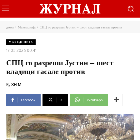
дома
Македонија
СПЦ го разреши Јустин – шест владици гасале против
МАКЕДОНИЈА
17.05.2026 00:41
СПЦ го разреши Јустин – шест
владици гасале против
By
XH M
Facebook
X
WhatsApp