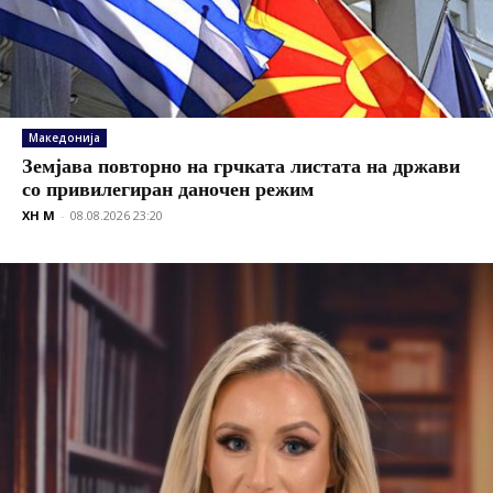
Македонија
Земјава повторно на грчката листата на држави
со привилегиран даночен режим
XH M
-
08.08.2026 23:20