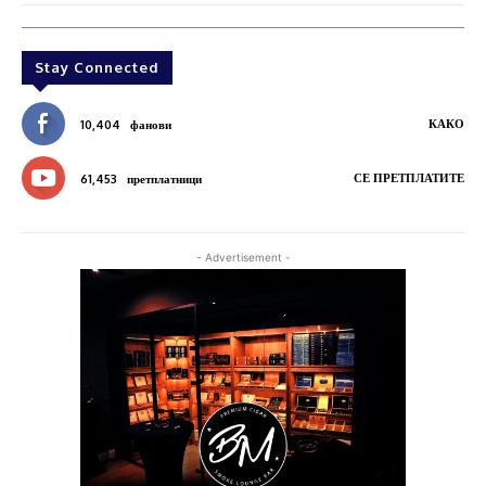
Stay Connected
КАКО
10,404
фанови
СЕ ПРЕТПЛАТИТЕ
61,453
претплатници
- Advertisement -