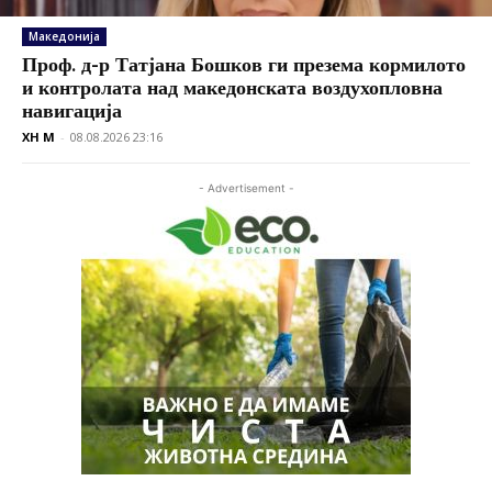
Македонија
Проф. д-р Татјана Бошков ги презема кормилото
и контролата над македонската воздухопловна
навигација
XH M
-
08.08.2026 23:16
- Advertisement -