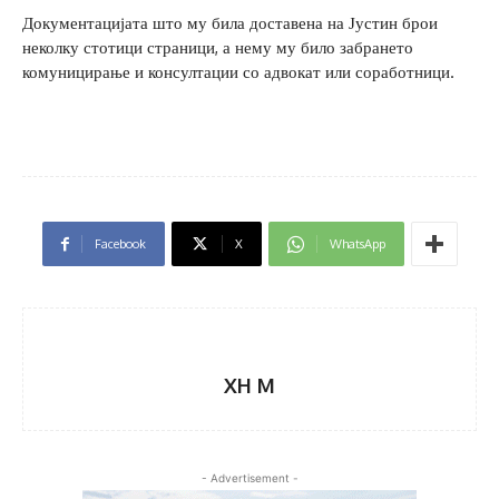
Документацијата што му била доставена на Јустин брои
неколку стотици страници, а нему му било забрането
комуницирање и консултации со адвокат или соработници.
Facebook
X
WhatsApp
XH M
- Advertisement -