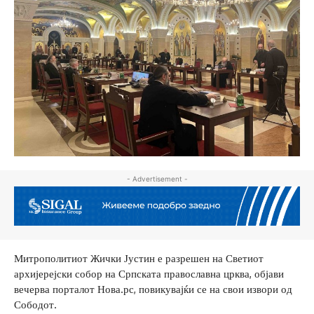
- Advertisement -
Митрополитиот Жички Јустин е разрешен на Светиот
архијерејски собор на Српската православна црква, објави
вечерва порталот Нова.рс, повикувајќи се на свои извори од
Сободот.