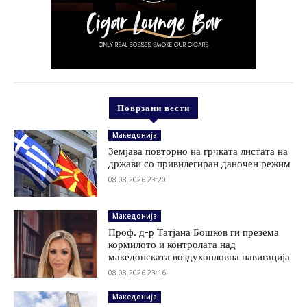
Поврзани вести
Македонија
Земјава повторно на грчката листата на
држави со привилегиран даночен режим
08.08.2026 23:20
Македонија
Проф. д-р Татјана Бошков ги презема
кормилото и контролата над
македонската воздухопловна навигација
08.08.2026 23:16
Македонија