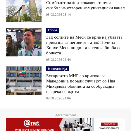
Симболот на ќор-сокакот станува
симбол на отворен комуникациски канал
08.08.2026 23:14
Спорт
Зад солзите на Меси се крие најубавата
приказна за неговиот татко: Почина
Хорхе Меси по долга и тешка борба со
болеста
08.08.2026 21:44
Македонија
Бугарското МНР со критики за
Македонија поради случајот со Ива
Михајлова обвинета за сообраќајна
несреќа со жртва
08.08.2026 21:06
- Advertisement -