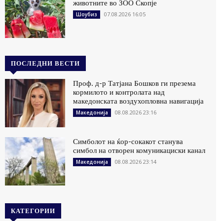
животните во ЗОО Скопје
07.08.2026 16:05
Шоубиз
ПОСЛЕДНИ ВЕСТИ
Проф. д-р Татјана Бошков ги презема
кормилото и контролата над
македонската воздухопловна навигација
08.08.2026 23:16
Македонија
Симболот на ќор-сокакот станува
симбол на отворен комуникациски канал
08.08.2026 23:14
Македонија
КАТЕГОРИИ