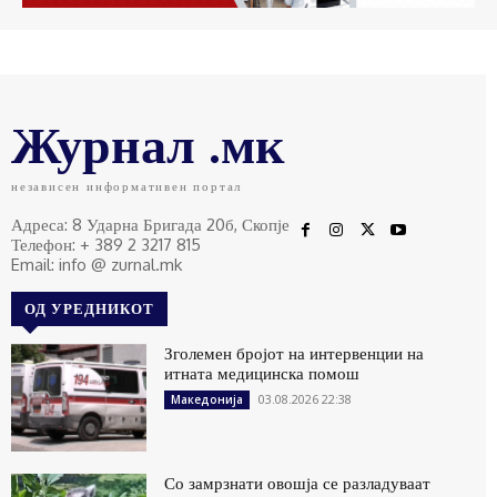
Журнал .мк
независен информативен портал
Адреса: 8 Ударна Бригада 20б, Скопје
Телефон: + 389 2 3217 815
Email: info @ zurnal.mk
ОД УРЕДНИКОТ
Зголемен бројот на интервенции на
итната медицинска помош
03.08.2026 22:38
Македонија
Со замрзнати овошја се разладуваат