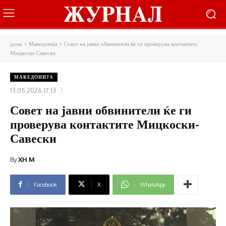
дома
Македонија
Совет на јавни обвинители ќе ги проверува контактите
Мицкоски-Савески
МАКЕДОНИЈА
13.05.2026 17:13
Совет на јавни обвинители ќе ги
проверува контактите Мицкоски-
Савески
By
XH M
Facebook
X
WhatsApp