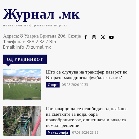
Журнал .мк
независен информативен портал
Адреса: 8 Ударна Бригада 20б, Скопје
Телефон: + 389 2 3217 815
Email: info @ zurnal.mk
ОД УРЕДНИКОТ
Што се случува на трансфер пазарот во
Втората македонска фудбалска лига?
05.08.2026 10:33
Спорт
Гостиварци да се ослободат од плаќање
на сметките за вода, бара
правобранителот, општината и владата
немаат решение
07.08.2026 23:36
Македонија