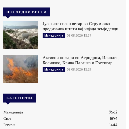
ПОСЛЕДНИ ВЕСТИ
Јулскиот силен ветар во Струмичко
предизвика штети кај илјада земјоделци
09.08.2026 15:37
Македонија
Активни пожари во Аеродром, Илинден,
Босилово, Крива Паланка и Гостивар
09.08.2026 15:29
Македонија
КАТЕГОРИИ
Македонија
9562
Свет
1894
Регион
1444