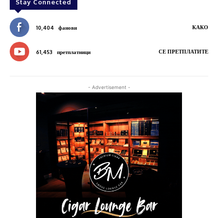
Stay Connected
КАКО
10,404
фанови
СЕ ПРЕТПЛАТИТЕ
61,453
претплатници
- Advertisement -