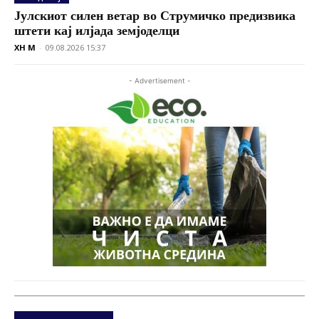
Јулскиот силен ветар во Струмичко предизвика
штети кај илјада земјоделци
XH M
-
09.08.2026 15:37
- Advertisement -