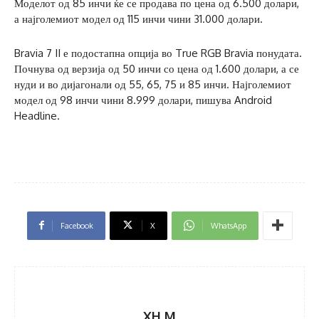
Моделот од 85 инчи ќе се продава по цена од 6.500 долари,
а најголемиот модел од 115 инчи чини 31.000 долари.
Bravia 7 II е подостапна опција во True RGB Bravia понудата.
Почнува од верзија од 50 инчи со цена од 1.600 долари, а се
нуди и во дијагонали од 55, 65, 75 и 85 инчи. Најголемиот
модел од 98 инчи чини 8.999 долари, пишува Android
Headline.
Facebook
X
WhatsApp
XH M