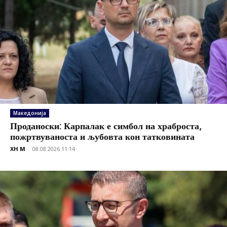
Македонија
Проданоски: Карпалак е симбол на храброста,
пожртвуваноста и љубовта кон татковината
XH M
-
08.08.2026 11:14