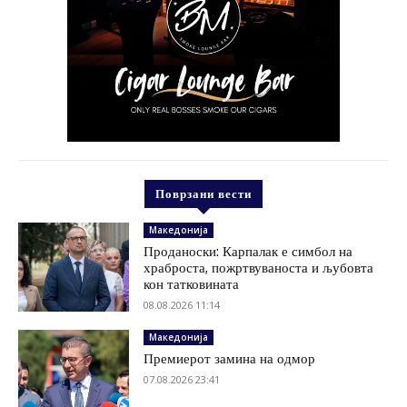
Поврзани вести
Македонија
Проданоски: Карпалак е симбол на
храброста, пожртвуваноста и љубовта
кон татковината
08.08.2026 11:14
Македонија
Премиерот замина на одмор
07.08.2026 23:41