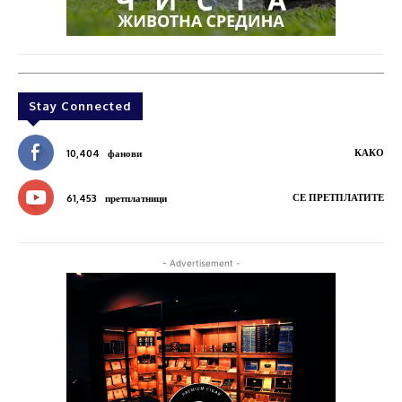
Stay Connected
КАКО
10,404
фанови
СЕ ПРЕТПЛАТИТЕ
61,453
претплатници
- Advertisement -