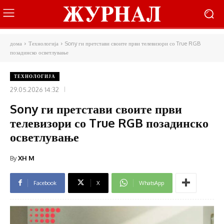
дома
Технологија
Sony ги претстави своите први телевизори со True RGB
позадинско осветлување
ТЕХНОЛОГИЈА
29.05.2026 14:32
Sony ги претстави своите први
телевизори со True RGB позадинско
осветлување
By
XH M
Facebook
X
WhatsApp