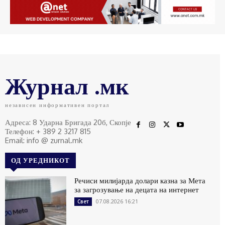
Журнал .мк
независен информативен портал
Адреса: 8 Ударна Бригада 20б, Скопје
Телефон: + 389 2 3217 815
Email: info @ zurnal.mk
ОД УРЕДНИКОТ
Речиси милијарда долари казна за Мета
за загрозување на децата на интернет
07.08.2026 16:21
Свет