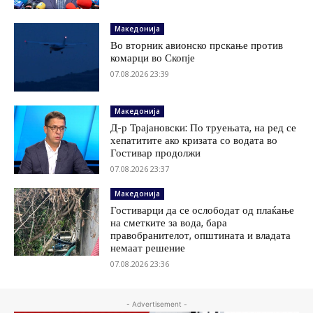
Македонија
Во вторник авионско прскање против
комарци во Скопје
07.08.2026 23:39
Македонија
Д-р Трајановски: По труењата, на ред се
хепатитите ако кризата со водата во
Гостивар продолжи
07.08.2026 23:37
Македонија
Гостиварци да се ослободат од плаќање
на сметките за вода, бара
правобранителот, општината и владата
немаат решение
07.08.2026 23:36
- Advertisement -