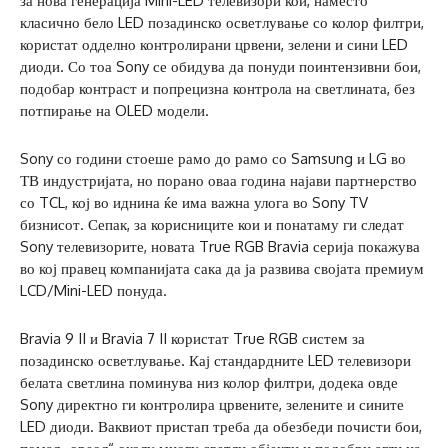
за нова генерација Mini-LED телевизори кои, наместо
класично бело LED позадинско осветлување со колор филтри,
користат одделно контролирани црвени, зелени и сини LED
диоди. Со тоа Sony се обидува да понуди поинтензивни бои,
подобар контраст и попрецизна контрола на светлината, без
потпирање на OLED модели.
Sony со години стоеше рамо до рамо со Samsung и LG во
ТВ индустријата, но порано оваа година најави партнерство
со TCL, кој во иднина ќе има важна улога во Sony TV
бизнисот. Сепак, за корисниците кои и понатаму ги следат
Sony телевизорите, новата True RGB Bravia серија покажува
во кој правец компанијата сака да ја развива својата премиум
LCD/Mini-LED понуда.
Bravia 9 II и Bravia 7 II користат True RGB систем за
позадинско осветлување. Кај стандардните LED телевизори
белата светлина поминува низ колор филтри, додека овде
Sony директно ги контролира црвените, зелените и сините
LED диоди. Ваквиот пристап треба да обезбеди почисти бои,