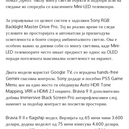
помал „ореол“ околу многу светли објекти и подобри агли на
гледање во споредба со класичните Mini-LED телевизори.
За управување со целиот систем е задолжен Sony RGB
Backlight Master Drive Pro. Тој во реално време ги следи
условите во просторијата и автоматски ја прилагодува
осветленоста и боите според амбиенталното светло. Ова е
особено важно за дневни соби со многу светлина, каде Mini-
LED телевизорите често имаат предност во однос на OLED
поради поголемата максимална осветленост на екранот.
Двата модели користат Google TV, со вградена hands-free
Gemini гласовна контрола. Sony додаде и посебно PS5 Game
Menu, кое на едно место ги обединува Auto HDR Tone
Mapping, VRR и HDMI 2.1 опциите. Bravia 9 II дополнително
добива Immersive Black Screen Pro антирефлексивен слој,
наменет за подобар контраст во посветли простории.
Bravia 9 II е flagship модел. Верзијата од 65 инчи чини 3.600
долари, додека моделот од 75 инчи изнесува 4.600 долари.