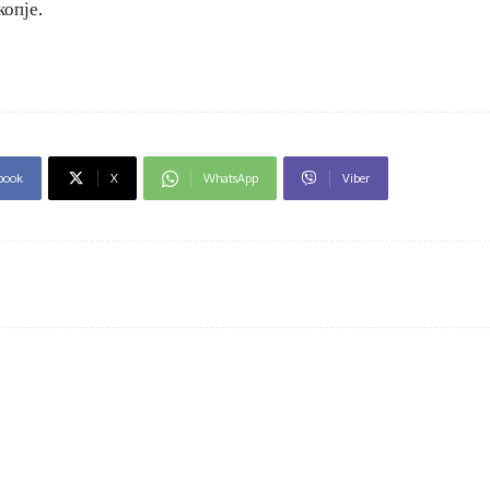
копје.
book
X
WhatsApp
Viber