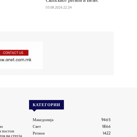
Скопскиот регион и Велес
05.08.2026 22:24
КАТЕГОРИИ
Македонија
9465
во
Свет
1866
и постои
Регион
1422
ток на струја