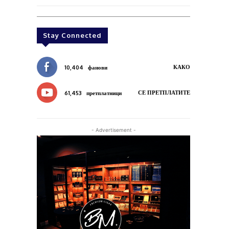
Stay Connected
КАКО
10,404
фанови
СЕ ПРЕТПЛАТИТЕ
61,453
претплатници
- Advertisement -