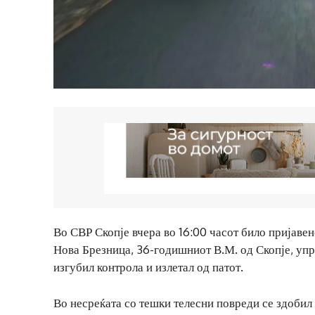
Во СВР Скопје вчера во 16:00 часот било пријавен
Нова Брезница, 36-годишниот В.М. од Скопје, упр
изгубил контрола и излетал од патот.
Во несреќата со тешки телесни повреди се здобил