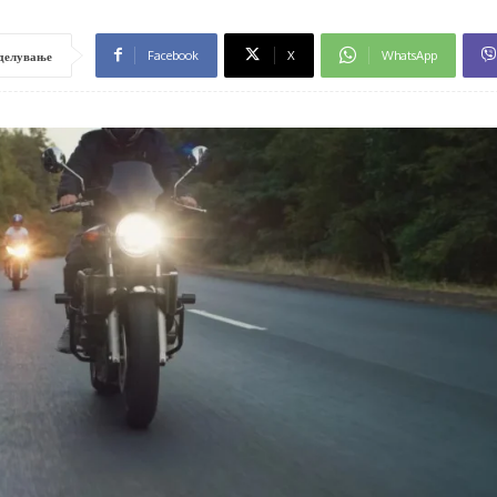
Facebook
X
WhatsApp
делување