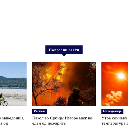
Поврзани вести
Регион
Македонија
о македонија,
Пекол во Србија: Изгоре маж во
Утре сончево 
на од
еден од пожарите
температура 