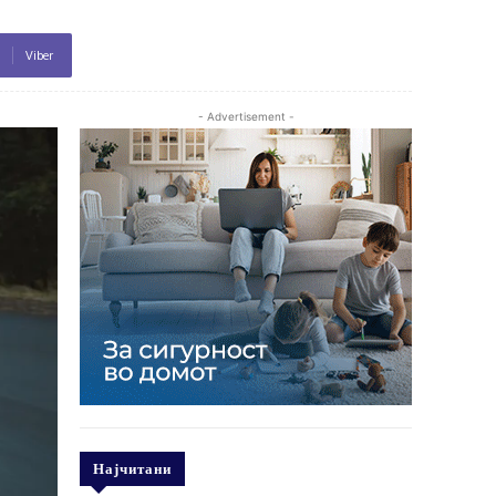
Viber
- Advertisement -
Најчитани