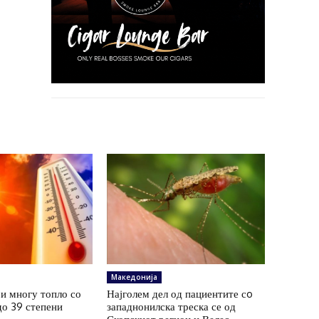
Македонија
и многу топло со
Најголем дел од пациентите сo
до 39 степени
западнонилска треска се од