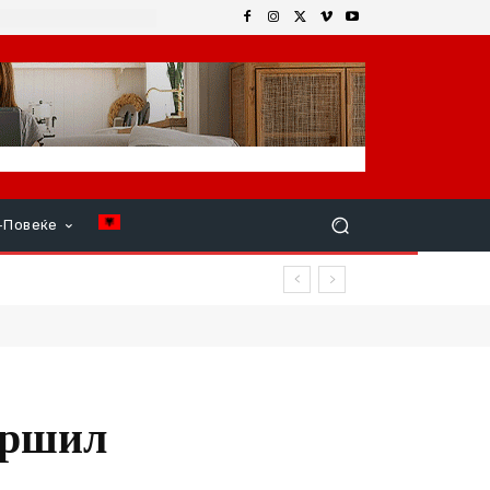
+Повеќе
авршил