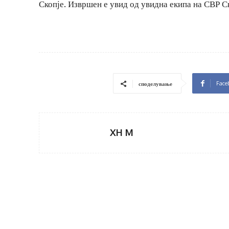
Скопје. Извршен е увид од увидна екипа на СВР С
Face
споделување
XH M