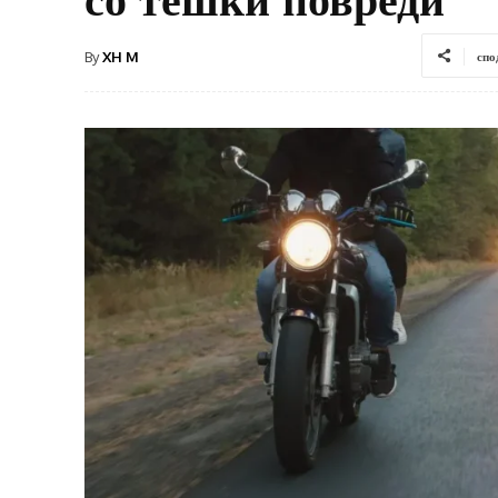
By
XH M
спо