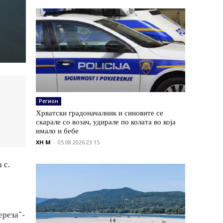
Регион
Хрватски градоначалник и синовите се
скарале со возач, удирале по колата во која
имало и бебе
XH M
-
05.08.2026 23:15
 с.
ереза“-