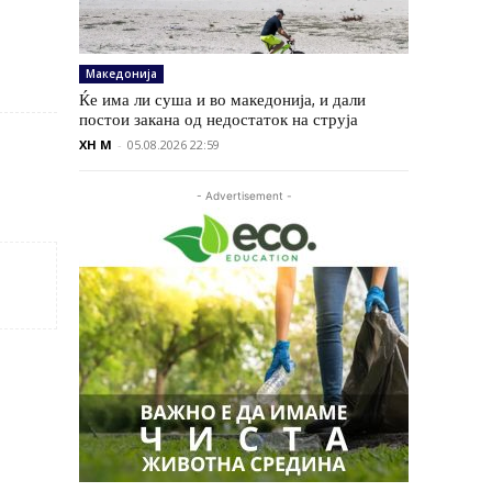
Македонија
Ќе има ли суша и во македонија, и дали
постои закана од недостаток на струја
XH M
-
05.08.2026 22:59
- Advertisement -