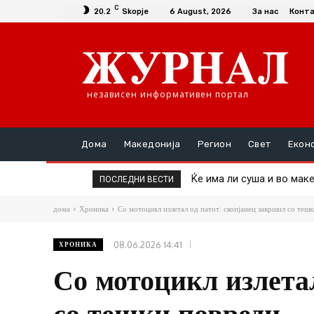
C
20.2
Skopje
6 August, 2026
За нас
Конт
независен информативен портал
Дома
Македонија
Регион
Свет
Екон
Ќе има ли суша и во макед
Пекол во Србија: Изго
ПОСЛЕДНИ ВЕСТИ
дома
Хроника
Со мотоцикл излетал од патот: скопјанец завршил со теш
08.06.2026 14:41
ХРОНИКА
Со мотоцикл излетал
со тешки повреди