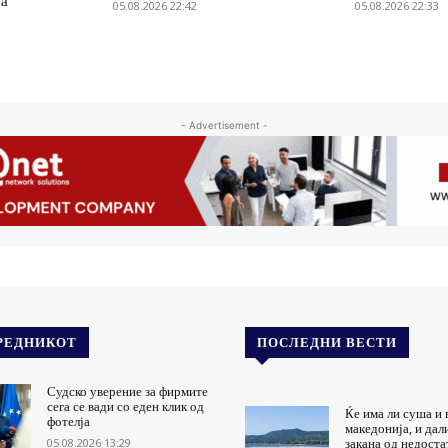
ја
05.08.2026 22:42
05.08.2026 22:33
- Advertisement -
РЕДНИКОТ
ПОСЛЕДНИ ВЕСТИ
Судско уверение за фирмите
сега се вади со еден клик од
Ќе има ли суша и 
фотелја
македонија, и дал
05.08.2026 13:29
закана од недоста