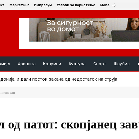
акт
Маркетинг
Импресум
Услови за користење
Мапа
омија
Хроника
Колумни
Култура
Спорт
Шоубиз
онија, и дали постои закана од недостаток на струја
ре маж во еден од пожарите
ки повреди
 од патот: скопјанец з