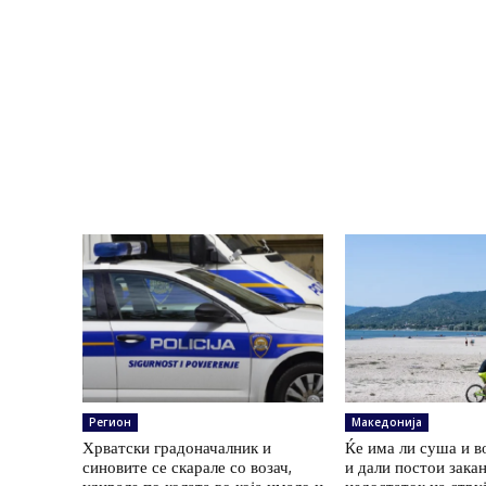
Регион
Македонија
Хрватски градоначалник и
Ќе има ли суша и в
синовите се скарале со возач,
и дали постои зака