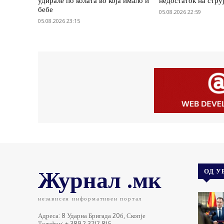
удирале по колата во која имало и
недостаток на стру
бебе
05.08.2026 22:59
05.08.2026 23:15
Журнал .мк
ОД У
независен информативен портал
Адреса: 8 Ударна Бригада 20б, Скопје
Телефон: + 389 2 3217 815