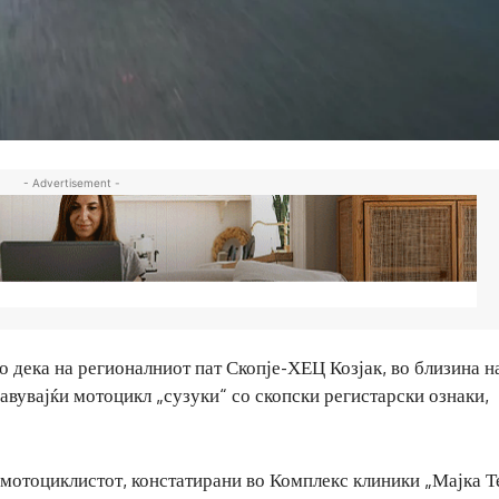
- Advertisement -
о дека на регионалниот пат Скопје-ХЕЦ Козјак, во близина на
авувајќи мотоцикл „сузуки“ со скопски регистарски ознаки,
 мотоциклистот, констатирани во Комплекс клиники „Мајка Т