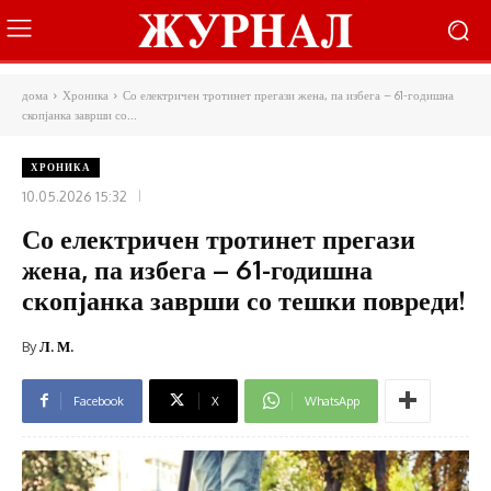
дома
Хроника
Со електричен тротинет прегази жена, па избега – 61-годишна
скопјанка заврши со...
ХРОНИКА
10.05.2026 15:32
Со електричен тротинет прегази
жена, па избега – 61-годишна
скопјанка заврши со тешки повреди!
By
Л. М.
Facebook
X
WhatsApp