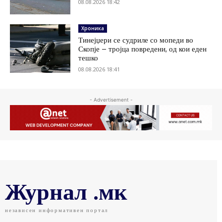
08.08.2026 18:42
Хроника
Тинејџери се судриле со мопеди во
Скопје – тројца повредени, од кои еден
тешко
08.08.2026 18:41
- Advertisement -
Журнал .мк
независен информативен портал