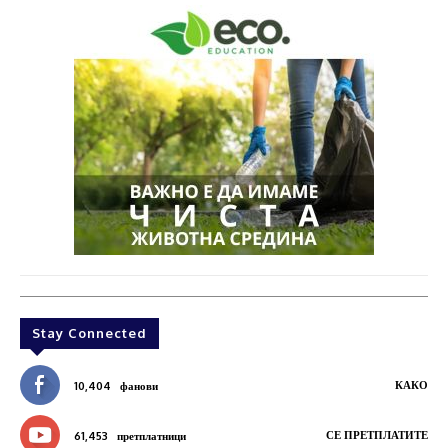
Stay Connected
КАКО
10,404
фанови
СЕ ПРЕТПЛАТИТЕ
61,453
претплатници