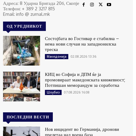
Адреса: 8 Ударна Бригада 20б, Скопје
Телефон: + 389 2 3217 815
Email: info @ zurnal.mk
ОД УРЕДНИКОТ
Состојбата во Гостивар е стабилна –
нема нови случаи на западнонилска
треска
02.08.2026 13:36
Македонија
КИЦ во Софија и ДПМ ќе ја
промовираат македонската книжевност;
Потпишан меморандум за соработка
07.08.2026 16:08
Шоубиз
ПОСЛЕДНИ ВЕСТИ
Нов инцидент во Германија, дронови
прелетаа над воена база