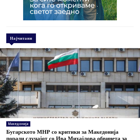
Најчитани
Македонија
Бугарското МНР со критики за Македонија
поради случајот со Ива Михајлова обвинета за