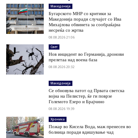
Македонија
Бугарското МНР со критики за
Македонија поради случајот со Ива
Михајлова обвинета за сообраќајна
несреќа со жртва
08.08.2026 21:06
Свет
Нов инцидент во Германија, дронови
прелетаа над воена база
08.08.2026 20:32
Македонија
Се обновува патот од Првата светска
војна на Пелистер, ќе ги поврзе
Големото Езеро и Брајчино
08.08.2026 19:39
Хроника
Пожар во Кисела Вода, маж пренесен во
болница поради вдишување чад