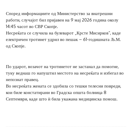
Според информациите од Министерство за внатрешни
работи, случајот бил пријавен на 9 мај 2026 година околу
14:45 часот во СВР Скопје.
Несреќата се случила на булеварот „Крсте Мисирков“, каде
електричен тротинет удрил во пешак – 61-годишната Љ.М.
од Скопје.
По ударот, возачот на тротинетот не застанал да помогне,
туку веднаш го напуштил местото на несреќата и избегал во
непознат правец.
Во несреќата жената се здобила со тешки телесни повреди,
кои биле констатирани во Градска општа болница 8
Септември, каде што ѝ била укажана медицинска помош.