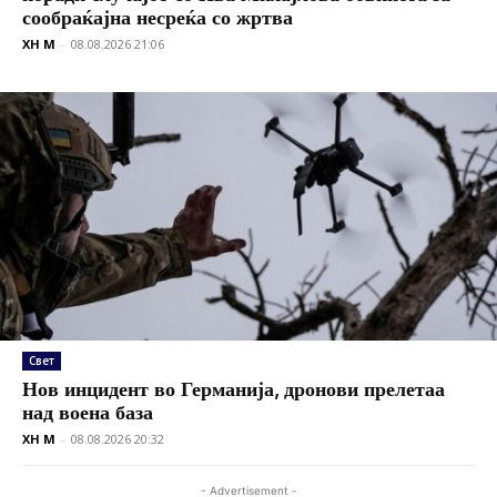
сообраќајна несреќа со жртва
XH M
-
08.08.2026 21:06
Свет
Нов инцидент во Германија, дронови прелетаа
над воена база
XH M
-
08.08.2026 20:32
- Advertisement -