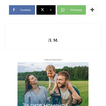
Facebook
X
WhatsApp
Л. М.
- Advertisement -