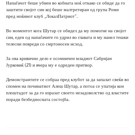
Напаѓачот беше убиен во кобната ноќ откако се обиде да го
заштити својот син кој беше малтретиран од група Роми
пред ноќниот клуб „ЛокалПатриот“.
Во моментот кога Шутар се обидел да му помогне на својот
син, еден од напаѓачите го удрил во главата и му нанел тешки
телесни повреди со смртоносен исход.
За ова кривично дело е осомничен младиот Сабријан
Јурковиќ (21) и вчера му е одреден притвор.
Демонстрантите се собраа пред клубот за да запалат свеќи во
спомен на починатиот Алеш Шутар, а потоа се упатија кон
плоштадот за да го изразат своето незадоволство од властите
поради безбедносната состојба.