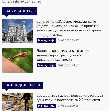
Email: info @ zurnal.mk
ОД УРЕДНИКОТ
Талогот на СДС денес може да да го
најдете на јахти во Грчка, на приватни
забави во Дубаи или некаде низ Европа
на продолжен...
04.08.2026 09:27
Македонија
Даниловски советува како да се
минимизираат ризиците од
западнонилска треска
06.08.2026 23:03
Македонија
ПОСЛЕДНИ ВЕСТИ
Трошоците за живот повторно растат, за
една година поскапеле за 2,3 проценти
07.08.2026 20:23
Македонија