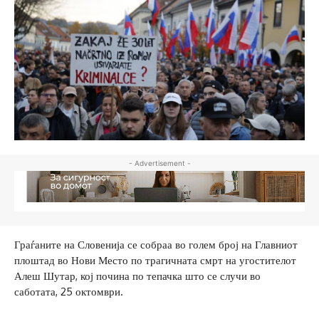
- Advertisement -
Граѓаните на Словенија се собраа во голем број на Главниот
плоштад во Нови Место по трагичната смрт на угостителот
Алеш Шутар, кој почина по тепачка што се случи во
саботата, 25 октомври.