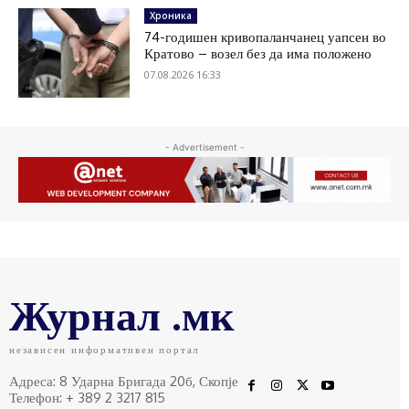
Хроника
74-годишен кривопаланчанец уапсен во
Кратово – возел без да има положено
07.08.2026 16:33
- Advertisement -
Журнал .мк
независен информативен портал
Адреса: 8 Ударна Бригада 20б, Скопје
Телефон: + 389 2 3217 815