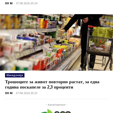
XH M
-
07.08.2026 20:24
Македонија
Трошоците за живот повторно растат, за една
година поскапеле за 2,3 проценти
XH M
-
07.08.2026 20:23
- Advertisement -