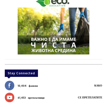
Stay Connected
КАКО
10,404
фанови
СЕ ПРЕТПЛАТИТЕ
61,453
претплатници