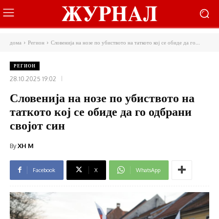
дома
Регион
Словенија на нозе по убиството на таткото кој се обиде да го...
РЕГИОН
28.10.2025 19:02
Словенија на нозе по убиството на
таткото кој се обиде да го одбрани
својот син
By
XH M
Facebook
X
WhatsApp