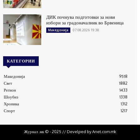
ДИК почнува подготовки за нови
избори за градоначалник во Брвеница
07.08.2026 19:38
Македонија
КАТЕГОРИИ
Македонија
9518
Свет
1882
Регион
1433
Шоубиз
1338
Хроника
1312
Спорт
1217
Журнал .мк © - 2025 // Develped by Anet.com.mk