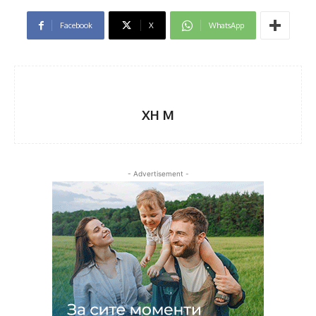
Facebook
X
WhatsApp
XH M
- Advertisement -