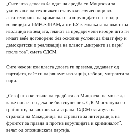
„Сите што денеска ќе одат на средба со Мицкоски за
укинување на техничката стануваат соучесници во:
легитимирање на криминалот и корупцијата на тендер
коалицијата ВМРО-ЗНАМ, анти ЕУ кампањата на власта за
изолација на земјата, планот за предвремени избори што ги
имаат веќе договорено без основни услови да бидат фер и
демократски и реализација на планот „мигранти за пари“
после тоа“, смета СДСМ.
Сите чекори кои власта досега ги презема, додаваат од
партијата, веќе ги најавивме: изолација, избори, мигранти за
пари.
„Секој што ќе отиде на средбата со Мицкоски не може да
каже после тоа дека не бил соучесник. СДСМ останува со
граѓаните, на вистинската страна. СДСМ останува на
страната на Македонија, на страната за интеграција, на
фронтот за правда и против корупцијата и криминалот“,
велат од опозициската партија.