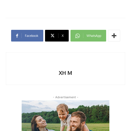
Facebook
X
WhatsApp
XH M
- Advertisement -