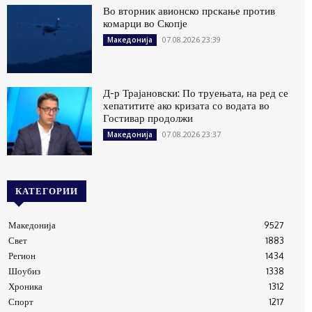
Во вторник авионско прскање против
комарци во Скопје
07.08.2026 23:39
Македонија
Д-р Трајановски: По труењата, на ред се
хепатитите ако кризата со водата во
Гостивар продолжи
07.08.2026 23:37
Македонија
КАТЕГОРИИ
Македонија
9527
Свет
1883
Регион
1434
Шоубиз
1338
Хроника
1312
Спорт
1217