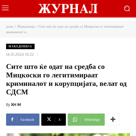
дома
Македонија
Сите што ќе одат на средба со Мицкоски го легитимираат
криминалот и...
МАКЕДОНИЈА
14.01.2026 10:22
Сите што ќе одат на средба со
Мицкоски го легитимираат
криминалот и корупцијата, велат од
СДСМ
By
XH M
Facebook
X
WhatsApp