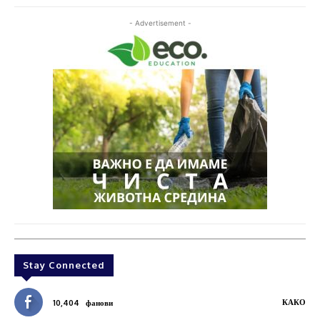
- Advertisement -
Stay Connected
КАКО
10,404
фанови