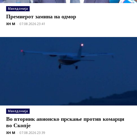
Македонија
Премиерот замина на одмор
XH M
-
07.08.2026 23:41
Македонија
Во вторник авионско прскање против комарци
во Скопје
XH M
-
07.08.2026 23:39