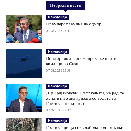
Поврзани вести
Македонија
Премиерот замина на одмор
07.08.2026 23:41
Македонија
Во вторник авионско прскање против
комарци во Скопје
07.08.2026 23:39
Македонија
Д-р Трајановски: По труењата, на ред се
хепатитите ако кризата со водата во
Гостивар продолжи
07.08.2026 23:37
Македонија
Гостиварци да се ослободат од плаќање