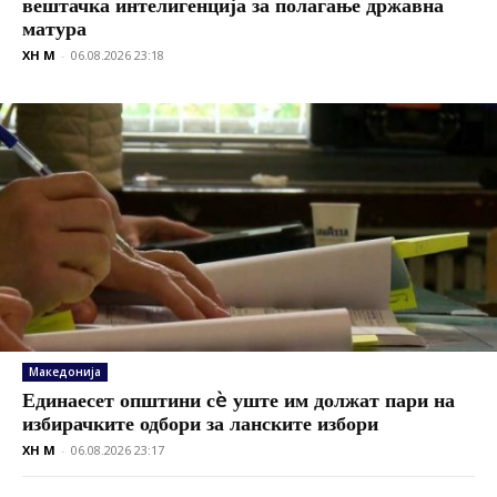
вештачка интелигенција за полагање државна
матура
XH M
-
06.08.2026 23:18
Македонија
Единаесет општини сè уште им должат пари на
избирачките одбори за ланските избори
XH M
-
06.08.2026 23:17