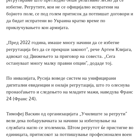
избегне. Регрутите, кои не се официјално испратени на
бојното поле, се под голем притисок да потпишат договори и
да бидат испратени во Украина кратко време по
приклучувањето кон армијата.
„Пред 2022 година, имаше многу начини да се избегне
регрутација без да се прекрши законот“, рече Артем Клијага,
адвокат од Движењето за приговор на совеста. „Сега
остануваат многу малку правни опции“, додаде тој.
По инвазијата, Русија воведе систем на унифицирани
дигитални евиденции и онлајн регрутација, што го олеснува
пронаоѓањето и следењето на младите мажи, наведува Франс
24 (Франс 24).
Тимофеј Васкин од организацијата „Училиште за регрути“
вели дека побарувачката за начини за избегнување на
службата нагло се зголемила. Штом регрутот ќе пристигне во
единицата, притисокот за потпишување професионален воен