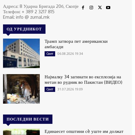
Адреса: 8 Ударна Бригада 20б, Скопје
Телефон: + 389 2 3217 815
Email: info @ zurnal.mk
ОД УРЕДНИКОТ
Трамп затвора пет американски
амбасади
06.08.2026 19:34
Свет
Најмалку 34 загинати во експлозија на
метан во рудник во Пакистан (ВИДЕО)
31.07.2026 19:09
Свет
ПОСЛЕДНИ ВЕСТИ
Единаесет општини сè уште им должат