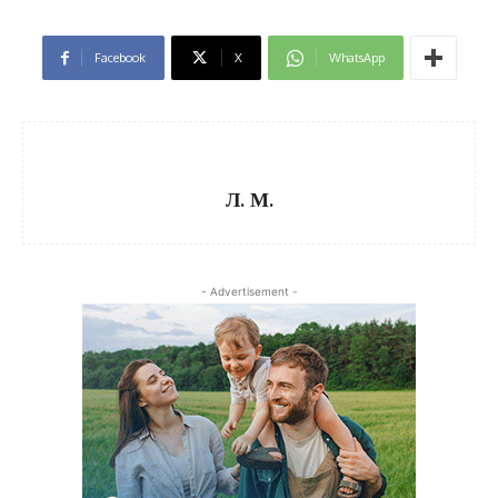
Facebook
X
WhatsApp
Л. М.
- Advertisement -