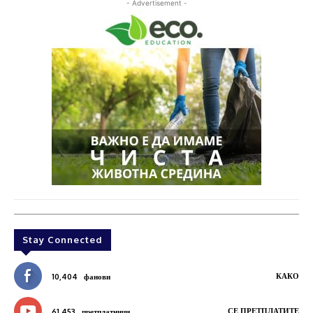
- Advertisement -
Stay Connected
КАКО
10,404
фанови
СЕ ПРЕТПЛАТИТЕ
61,453
претплатници