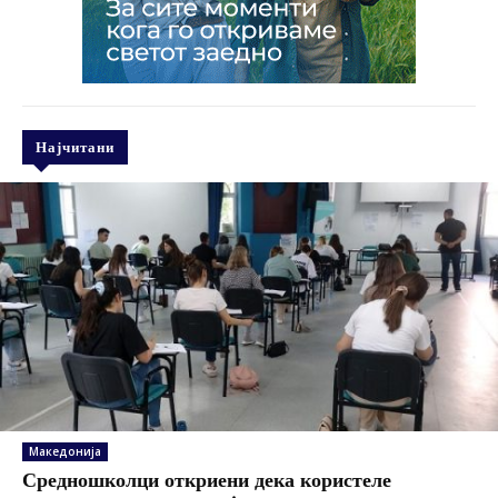
Најчитани
Македонија
Средношколци откриени дека користеле