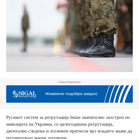
- Advertisement -
Рускиот систем за регрутација беше значително заострен по
инвазијата на Украина, со целогодишна регрутација,
дигитално следење и зголемен притисок врз младите мажи да
потпишуваат воени договори.