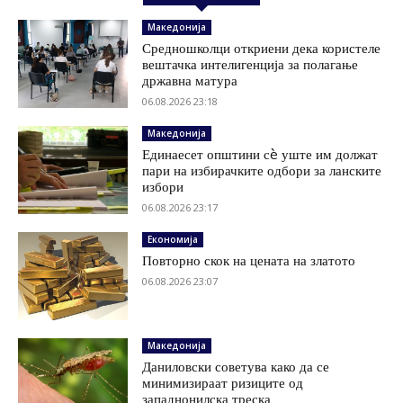
Македонија
Средношколци откриени дека користеле
вештачка интелигенција за полагање
државна матура
06.08.2026 23:18
Македонија
Единаесет општини сè уште им должат
пари на избирачките одбори за ланските
избори
06.08.2026 23:17
Економија
Повторно скок на цената на златото
06.08.2026 23:07
Македонија
Даниловски советува како да се
минимизираат ризиците од
западнонилска треска