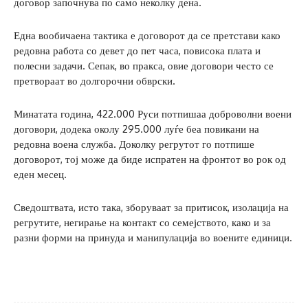
договор започнува по само неколку дена.
Една вообичаена тактика е договорот да се претстави како
редовна работа со девет до пет часа, повисока плата и
полесни задачи. Сепак, во пракса, овие договори често се
претвораат во долгорочни обврски.
Минатата година, 422.000 Руси потпишаа доброволни воени
договори, додека околу 295.000 луѓе беа повикани на
редовна воена служба. Доколку регрутот го потпише
договорот, тој може да биде испратен на фронтот во рок од
еден месец.
Сведоштвата, исто така, зборуваат за притисок, изолација на
регрутите, негирање на контакт со семејството, како и за
разни форми на принуда и манипулација во воените единици.