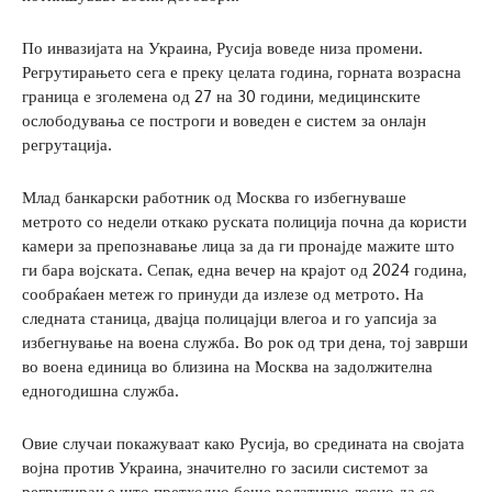
По инвазијата на Украина, Русија воведе низа промени.
Регрутирањето сега е преку целата година, горната возрасна
граница е зголемена од 27 на 30 години, медицинските
ослободувања се построги и воведен е систем за онлајн
регрутација.
Млад банкарски работник од Москва го избегнуваше
метрото со недели откако руската полиција почна да користи
камери за препознавање лица за да ги пронајде мажите што
ги бара војската. Сепак, една вечер на крајот од 2024 година,
сообраќаен метеж го принуди да излезе од метрото. На
следната станица, двајца полицајци влегоа и го уапсија за
избегнување на воена служба. Во рок од три дена, тој заврши
во воена единица во близина на Москва на задолжителна
едногодишна служба.
Овие случаи покажуваат како Русија, во средината на својата
војна против Украина, значително го засили системот за
регрутирање што претходно беше релативно лесно да се