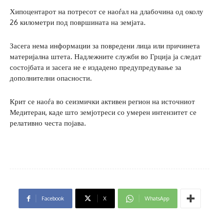
Хипоцентарот на потресот се наоѓал на длабочина од околу
26 километри под површината на земјата.
Засега нема информации за повредени лица или причинета
материјална штета. Надлежните служби во Грција ја следат
состојбата и засега не е издадено предупредување за
дополнителни опасности.
Крит се наоѓа во сеизмички активен регион на источниот
Медитеран, каде што земјотреси со умерен интензитет се
релативно честа појава.
Facebook
X
WhatsApp