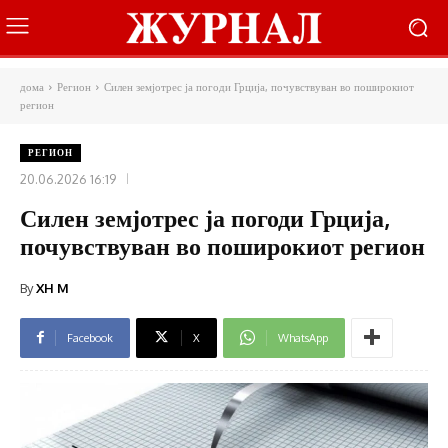
дома
Регион
Силен земјотрес ја погоди Грција, почувствуван во поширокиот
регион
РЕГИОН
20.06.2026 16:19
Силен земјотрес ја погоди Грција,
почувствуван во поширокиот регион
By
XH M
Facebook
X
WhatsApp