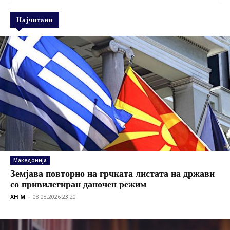
Најчитани
Македонија
Земјава повторно на грчката листата на држави
со привилегиран даночен режим
XH M
-
08.08.2026 23:20