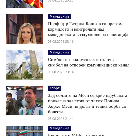
08.08.2026 23:20
Македонија
Проф. д-р Татјана Бошков ги презема
кормилото и контролата над
македонската воздухопловна навигација
08.08.2026 23:16
Македонија
Симболот на ќор-сокакот станува
симбол на отворен комуникациски канал
08.08.2026 23:14
Спорт
Зад солзите на Меси се крие најубавата
приказна за неговиот татко: Почина
Хорхе Меси по долга и тешка борба со
болеста
08.08.2026 21:44
Македонија
Бугарското МНР со критики за