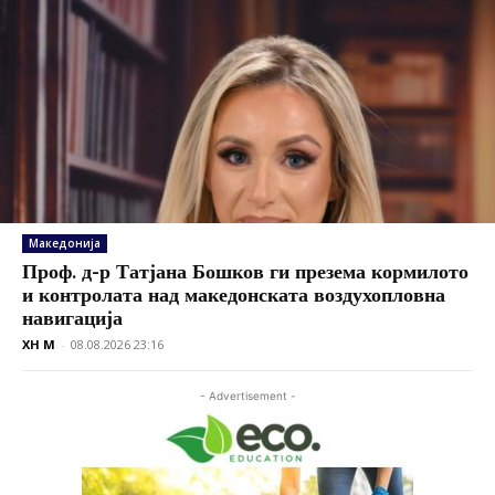
Македонија
Проф. д-р Татјана Бошков ги презема кормилото
и контролата над македонската воздухопловна
навигација
XH M
-
08.08.2026 23:16
- Advertisement -