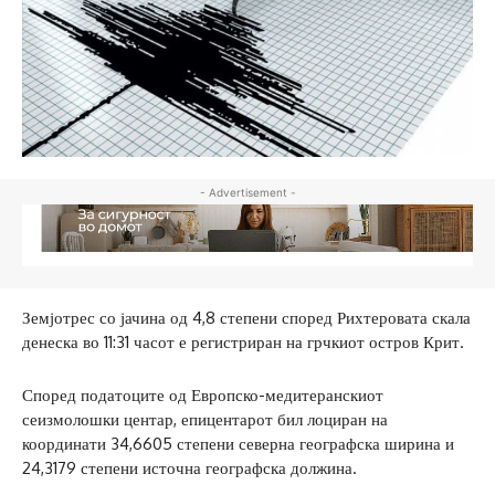
- Advertisement -
Земјотрес со јачина од 4,8 степени според Рихтеровата скала
денеска во 11:31 часот е регистриран на грчкиот остров Крит.
Според податоците од Европско-медитеранскиот
сеизмолошки центар, епицентарот бил лоциран на
координати 34,6605 степени северна географска ширина и
24,3179 степени источна географска должина.