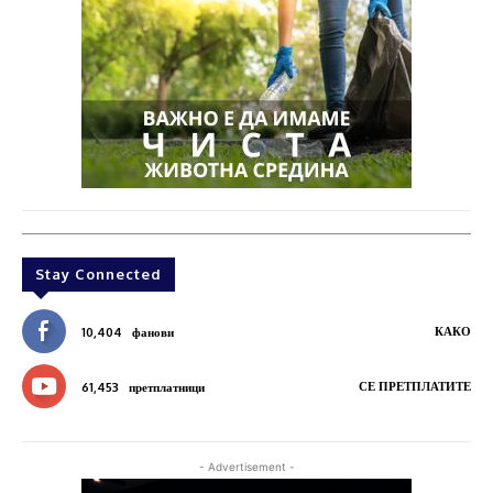
Stay Connected
КАКО
10,404
фанови
СЕ ПРЕТПЛАТИТЕ
61,453
претплатници
- Advertisement -