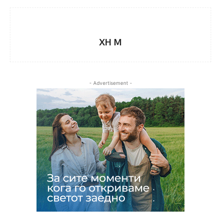
XH M
- Advertisement -