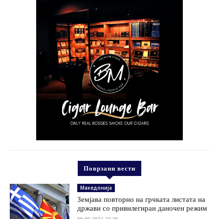
Поврзани вести
Македонија
Земјава повторно на грчката листата на
држави со привилегиран даночен режим