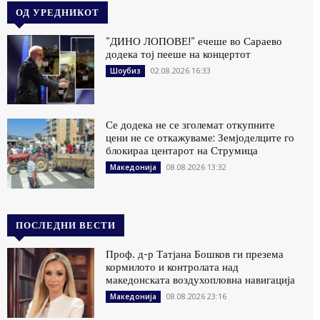
ОД УРЕДНИКОТ
“ДИНО ЛОПОВЕ!“ ечеше во Сараево
додека тој пееше на концертот
02.08.2026 16:33
Шоубиз
Се додека не се зголемат откупните
цени не се откажуваме: Земјоделците го
блокираа центарот на Струмица
08.08.2026 13:32
Македонија
ПОСЛЕДНИ ВЕСТИ
Проф. д-р Татјана Бошков ги презема
кормилото и контролата над
македонската воздухопловна навигација
08.08.2026 23:16
Македонија