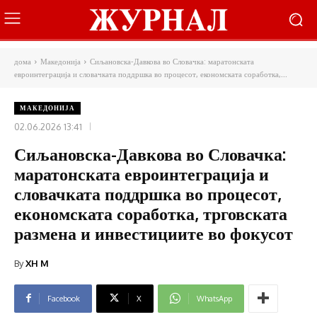
дома
Македонија
Сиљановска-Давкова во Словачка: маратонската
евроинтеграција и словачката поддршка во процесот, економската соработка,...
МАКЕДОНИЈА
02.06.2026 13:41
Сиљановска-Давкова во Словачка:
маратонската евроинтеграција и
словачката поддршка во процесот,
економската соработка, трговската
размена и инвестициите во фокусот
By
XH M
Facebook
X
WhatsApp