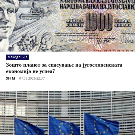
Македонија
Зошто планот за спасување на југословенската
економија не успеа?
XH M
-
07.08.2026 22:37