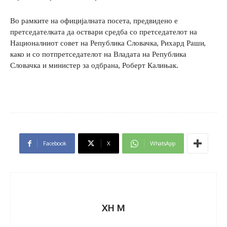
Во рамките на официјалната посета, предвидено е
претседателката да оствари средба со претседателот на
Националниот совет на Република Словачка, Рихард Раши,
како и со потпретседателот на Владата на Република
Словачка и министер за одбрана, Роберт Калињак.
Facebook
X
WhatsApp
XH M