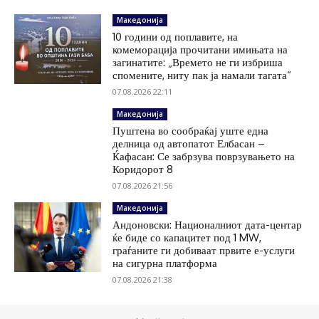
Македонија
10 години од поплавите, на
комеморација прочитани имињата на
загинатите: „Времето не ги избриша
спомените, ниту пак ја намали тагата“
07.08.2026 22:11
Македонија
Пуштена во сообраќај уште една
делница од автопатот Елбасан –
Ќафасан: Се забрзува поврзувањето на
Коридорот 8
07.08.2026 21:56
Македонија
Андоновски: Националниот дата-центар
ќе биде со капацитет под 1 MW,
граѓаните ги добиваат првите е-услуги
на сигурна платформа
07.08.2026 21:38