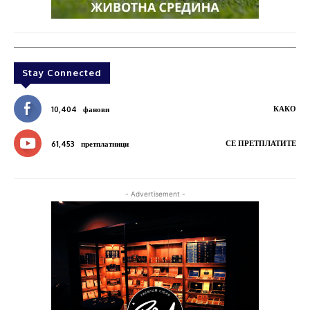
Stay Connected
КАКО
10,404
фанови
СЕ ПРЕТПЛАТИТЕ
61,453
претплатници
- Advertisement -