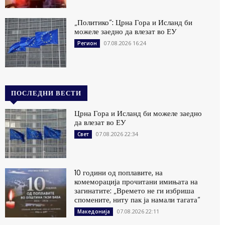
„Политико“: Црна Гора и Исланд би
можеле заедно да влезат во ЕУ
07.08.2026 16:24
Регион
ПОСЛЕДНИ ВЕСТИ
Црна Гора и Исланд би можеле заедно
да влезат во ЕУ
07.08.2026 22:34
Свет
10 години од поплавите, на
комеморација прочитани имињата на
загинатите: „Времето не ги избриша
спомените, ниту пак ја намали тагата“
07.08.2026 22:11
Македонија