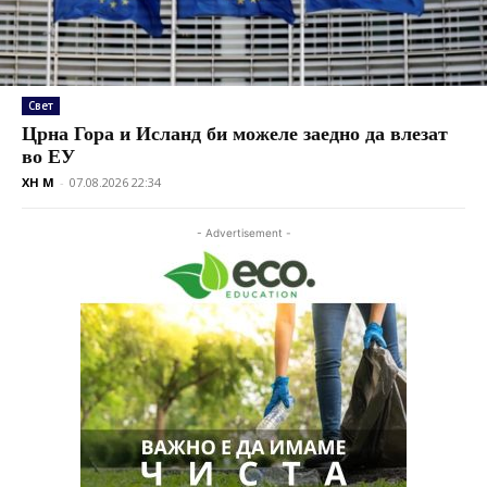
Свет
Црна Гора и Исланд би можеле заедно да влезат
во ЕУ
XH M
-
07.08.2026 22:34
- Advertisement -