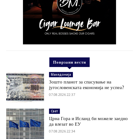
Поврзани вести
Македонија
Зошто планот за спасување на
југословенската економија не успеа?
07.08.2026 22:37
Свет
Црна Гора и Исланд би можеле заедно
да влезат во ЕУ
07.08.2026 22:34