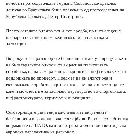
почести претседателката Гордана Сиљановска-Давкова,
денеска во Братислава беше пречекана од претседателот на
Република Словачка, Петер Пелегрини.
Претседателите одржаа тет-а-тет средба, по што следеше
пленарен состанок на македонската и на словачката
делегација.
Во фокусот на разговорите беше оценката и унапредувањето
на билатералните односи, со акцент на политичката
соработка, нашата маратонска евроинтеграција и словачката
поддршката во процесот. Предмет на дијалогот беа и:
економската соработка, трговската размена и инвестициите,
како и можностите за засилено партнерство во енергетиката,
инфраструктурата, туризмот и иновациите.
Соговорниците разменија мислења и за актуелните
безбедносни и геополитички состојби во Европа, соработката
во рамките на НАТО, како и потребата од стабилност и јасна
европска перспектива на регионот.