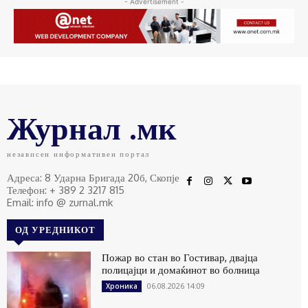
- Advertisement -
Журнал .мк
независен информативен портал
Адреса: 8 Ударна Бригада 20б, Скопје
Телефон: + 389 2 3217 815
Email: info @ zurnal.mk
ОД УРЕДНИКОТ
Пожар во стан во Гостивар, двајца
полицајци и домаќинот во болница
06.08.2026 14:09
Хроника