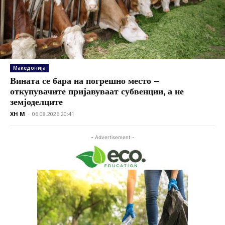
Македонија
Вината се бара на погрешно место –
откупувачите пријавуваат субвенции, а не
земјоделците
XH M
-
06.08.2026 20:41
- Advertisement -