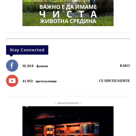
Stay Connected
КАКО
10,404
фанови
СЕ ПРЕТПЛАТИТЕ
61,453
претплатници
- Advertisement -