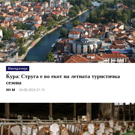
Македонија
Ќура: Струга е во екот на летната туристичка
сезона
XH M
-
06.08.2026 21:15