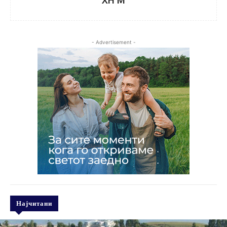
XH M
- Advertisement -
Најчитани