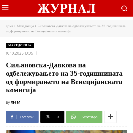
дома
Македонија
Сиљановска-Давкова на одбележувањето на 35-годишнината
од формирањето на Венецијанската комисија
МАКЕДОНИЈА
10.10.2025 13:35
Сиљановска-Давкова на
одбележувањето на 35-годишнината
од формирањето на Венецијанската
комисија
By
XH M
Facebook
X
WhatsApp