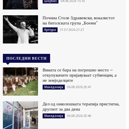
04.08.2026 15:10
Шоубиз
Почина Столе Здравевски, вокалистот
на битолската група „Боеми“
31.07.2026 21:21
Култура
ПОСЛЕДНИ ВЕСТИ
Вината се бара на погрешно место –
откупувачите пријавуваат субвенции, а
не земјоделците
06.08.2026 20:41
Македонија
Дел од онколошката терапија пристигна,
другиот за два дена
06.08.2026 20:40
Македонија