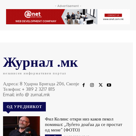
- Advertisement -
Журнал .мк
независен информативен портал
Адреса: 8 Ударна Бригада 20б, Скопје
Телефон: + 389 2 3217 815
Email: info @ zurnal.mk
ОД УРЕДНИКОТ
Фил Колинс откри низ каков пекол
поминал: „Луѓето доаѓаа да се простат
од мене“ (ФОТО)