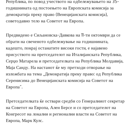
Република, по повод учеството на одбележувањето на 35-
годишнината од постоењето на Европската комисија за
демократија преку право (Венецијанската комисија),
советодавно тело на Советот на Европа.
Предвидено е Сиљановска-Давкова на 11-ти октомври да се
обрати на свеченото одбележување на годишнината,
кадешто, покрај останатите високи гости, е најавено
присуството на претседателот на Италијанската Република,
Серџо Матарела и претседателката на Република Молдавија,
Маја Санду. На настанот ќе му претходи отворање на
изложбата на тема „Демократија преку право: од Република
Серенисима до Венецијанската комисија на Советот на
Европа“.
Претседателката ќе оствари средби со Генералниот секретар
на Советот на Европа, Ален Берсе и со претседателот на
Конгресот на локални и регионални власти на Советот на
Европа, Марк Кулс.