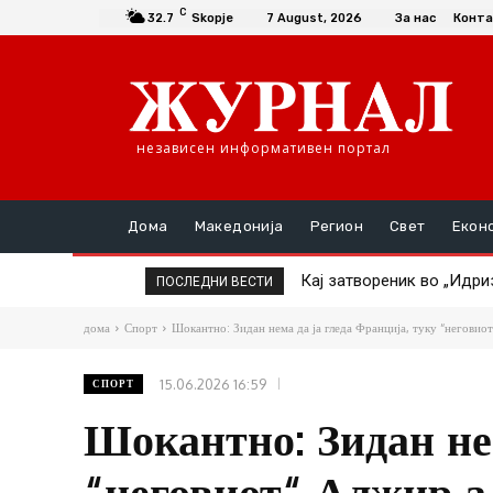
C
32.7
Skopje
7 August, 2026
За нас
Конта
независен информативен портал
Дома
Македонија
Регион
Свет
Екон
Кај затвореник во „Идриз
ТАТКО НАСИЛНИК ГО ТУ
ПОСЛЕДНИ ВЕСТИ
дома
Спорт
Шокантно: Зидан нема да ја гледа Франција, туку “неговиот
15.06.2026 16:59
СПОРТ
Шокантно: Зидан нем
“неговиот“ Алжир а 