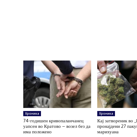
Хроника
Хроника
74-годишен кривопаланчанец
Кај затвореник во 
уапсен во Кратово – возел без да
пронајдени 27 пак
има положено
марихуана