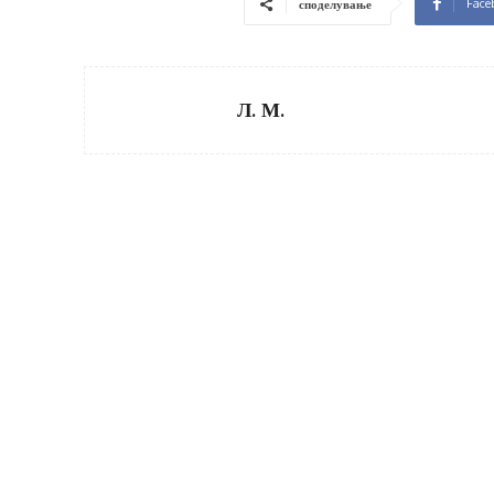
Face
споделување
Л. М.