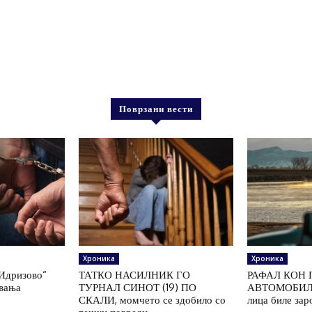
Поврзани вести
Хроника
Хроника
„Идризово“
ТАТКО НАСИЛНИК ГО
РАФАЛ КОН 
увања
ТУРНАЛ СИНОТ (19) ПО
АВТОМОБИЛ 
СКАЛИ, момчето се здобило со
лица биле зар