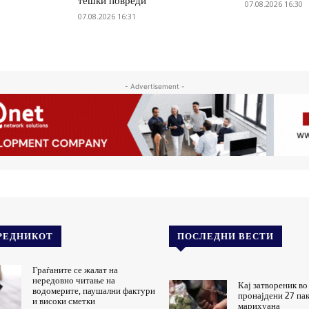
тешки повреди
07.08.2026 16:30
07.08.2026 16:31
- Advertisement -
РЕДНИКОТ
ПОСЛЕДНИ ВЕСТИ
Граѓаните се жалат на
нередовно читање на
Кај затвореник во
водомерите, паушални фактури
пронајдени 27 па
и високи сметки
марихуана