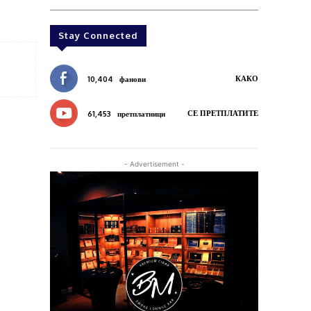
Stay Connected
КАКО
10,404
фанови
СЕ ПРЕТПЛАТИТЕ
61,453
претплатници
- Advertisement -