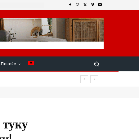
+Повеќе
повреди
 туку
н!