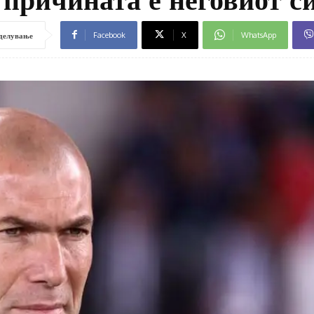
Facebook
X
WhatsApp
делување