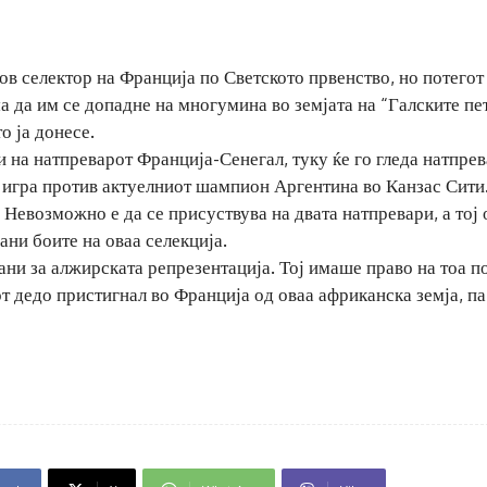
нов селектор на Франција по Светското првенство, но потегот
 да им се допадне на многумина во земјата на “Галските пет
о ја донесе.
 на натпреварот Франција-Сенегал, туку ќе го гледа натпре
а игра против актуелниот шампион Аргентина во Канзас Сити
. Невозможно е да се присуствува на двата натпревари, а тој
ани боите на оваа селекција.
ни за алжирската репрезентација. Тој имаше право на тоа п
от дедо пристигнал во Франција од оваа африканска земја, п