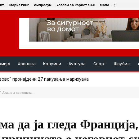
кт
Маркетинг
Импресум
Услови за користење
Мапа
омија
Хроника
Колумни
Култура
Спорт
Шоубиз
ово“ пронајдени 27 пакувања марихуана
РНАЛ СИНОТ (19) ПО СКАЛИ, момчето се здобило со тешки 
“ Алжир а причината...
а да ја гледа Франција,
причината е неговиот си