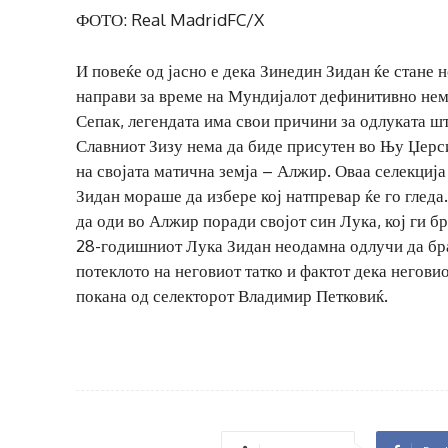
ФОТО: Real MadridFC/X
И повеќе од јасно е дека Зинедин Зидан ќе стане 
направи за време на Мундијалот дефинитивно нема
Сепак, легендата има свои причини за одлуката шт
Славниот Зизу нема да биде присутен во Њу Џерси
на својата матична земја – Алжир. Оваа селекциј
Зидан мораше да избере кој натпревар ќе го гледа
да оди во Алжир поради својот син Лука, кој ги бр
28-годишниот Лука Зидан неодамна одлучи да бра
потеклото на неговиот татко и фактот дека негови
покана од селекторот Владимир Петковиќ.