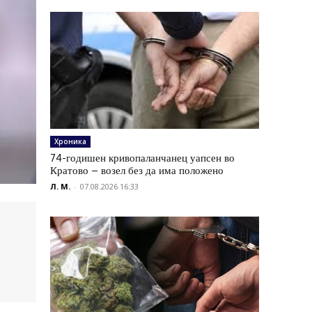
Хроника
74-годишен кривопаланчанец уапсен во
Кратово – возел без да има положено
Л. М.
-
07.08.2026 16:33