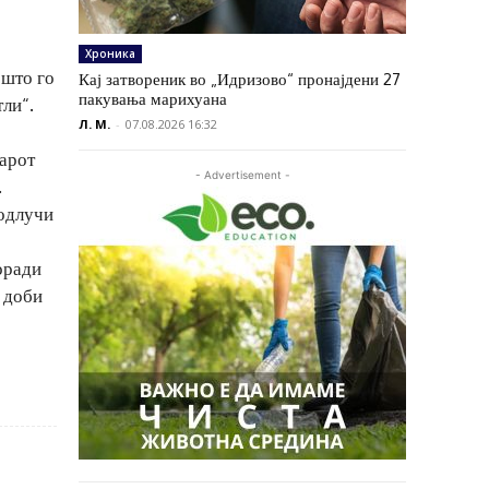
Хроника
 што го
Кај затвореник во „Идризово“ пронајдени 27
пакувања марихуана
ли“.
Л. М.
-
07.08.2026 16:32
варот
- Advertisement -
.
 одлучи
оради
а доби