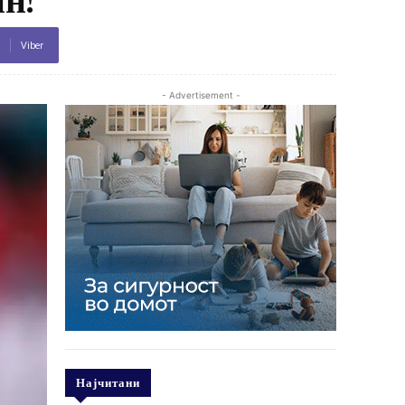
Viber
- Advertisement -
Најчитани