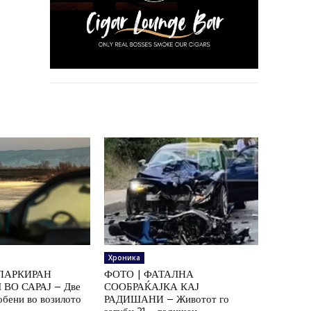
Хроника
ПАРКИРАН
ФОТО | ФАТАЛНА
ВО САРАЈ – Две
СООБРАЌАЈКА КАЈ
обени во возилото
РАДИШАНИ – Животот го