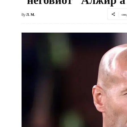
By
Л. М.
спо