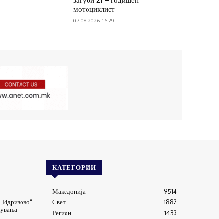
загуби 21 – годишен
мотоциклист
07.08.2026 16:29
КАТЕГОРИИ
Македонија
9514
 „Идризово“
Свет
1882
кувања
Регион
1433