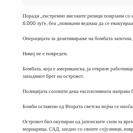
Поради „екстремно високите ризици поврзани со н
6.000 луѓе, беа „повикани веднаш да се евакуираа
Операцијата за деактивирање на бомбата започна 
Никој не е повреден.
Бомбата, која е американска, ја откриле работниц
западниот брег на островот.
Полицијата соопшти дека експлозивната направа б
Бомби оставени од Втората светска војна се наоѓа
Островот бил окупиран од јапонските сили за време
морнарица. САД, заедно со своите сојузници, изв