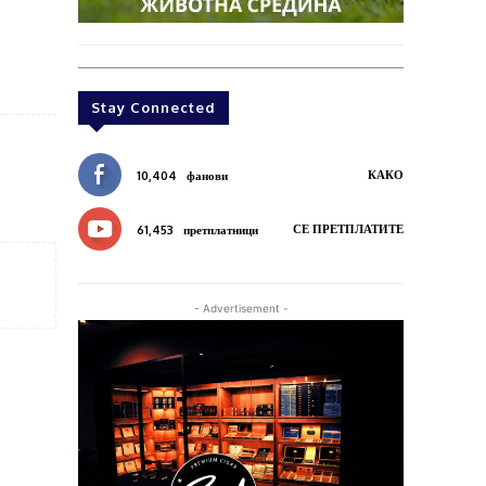
Stay Connected
КАКО
10,404
фанови
СЕ ПРЕТПЛАТИТЕ
61,453
претплатници
- Advertisement -