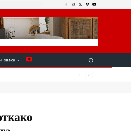
+Повеќе
– местата зафатени, луѓето
откако
та