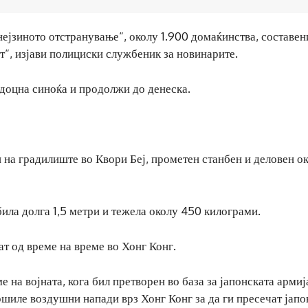
ејзиното отстранување“, околу 1.900 домаќинства, составен
т“, изјави полициски службеник за новинарите.
доцна синоќа и продолжи до денеска.
и на градилиште во Квори Беј, прометен станбен и деловен о
ила долга 1,5 метри и тежела околу 450 килограми.
ат од време на време во Хонг Конг.
 на војната, кога бил претворен во база за јапонската армиј
ршиле воздушни напади врз Хонг Конг за да ги пресечат јапо