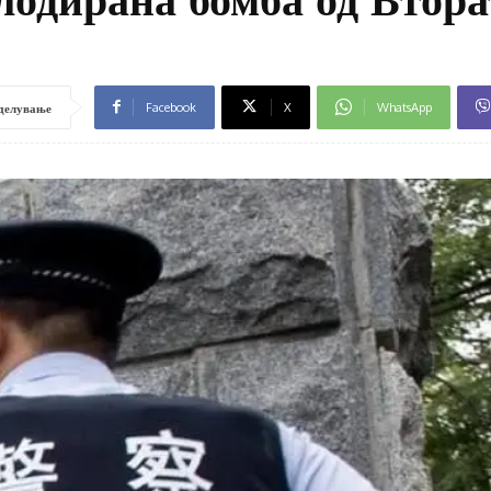
Facebook
X
WhatsApp
делување