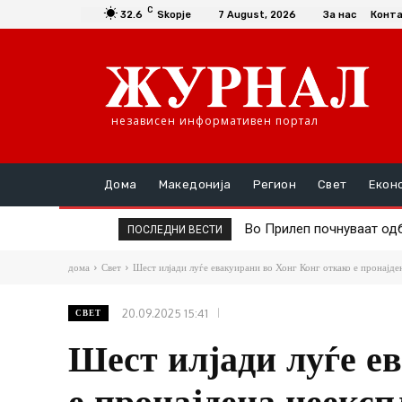
C
32.6
Skopje
7 August, 2026
За нас
Конт
независен информативен портал
Дома
Македонија
Регион
Свет
Екон
Во Прилеп почнуваат одбе
Туристи реагираат: Во 7
ПОСЛЕДНИ ВЕСТИ
ги нема
дома
Свет
Шест илјади луѓе евакуирани во Хонг Конг откако е пронајде
20.09.2025 15:41
СВЕТ
Шест илјади луѓе е
е пронајдена неексп