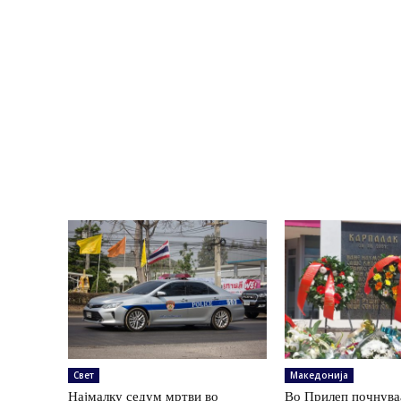
Свет
Македонија
Најмалку седум мртви во
Во Прилеп почнува