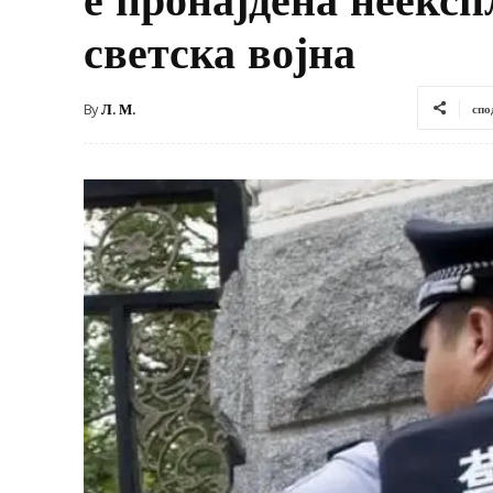
светска војна
By
Л. М.
спо