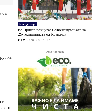
и од
Македонија
Во Прилеп почнуваат одбележувањата на
25-годишнината од Карпалак
XH M
-
07.08.2026 11:27
- Advertisement -
круг на
а и
нските