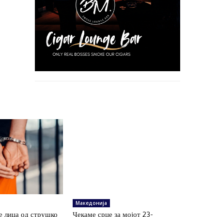
Македонија
е лица од струшко
Чекаме срце за мојот 23-