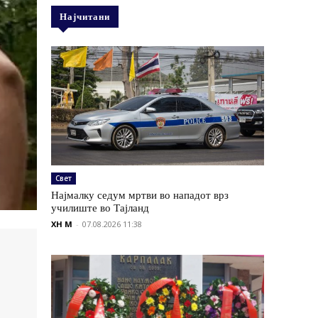
Најчитани
Свет
Најмалку седум мртви во нападот врз
училиште во Тајланд
XH M
-
07.08.2026 11:38