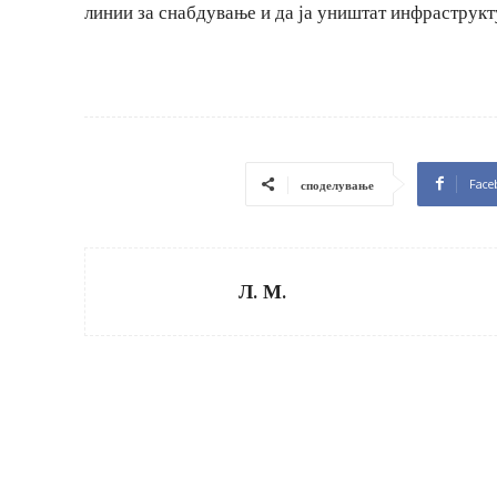
линии за снабдување и да ја уништат инфраструкт
Face
споделување
Л. М.