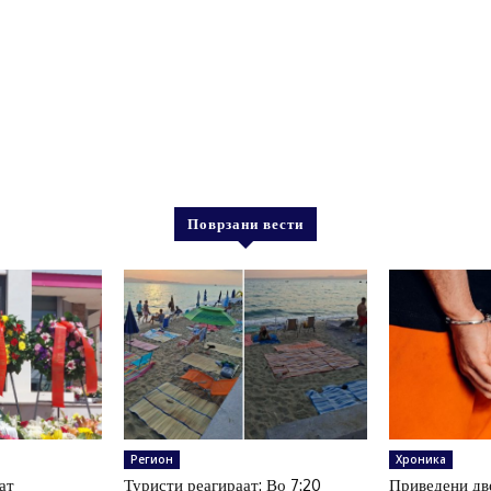
Поврзани вести
Регион
Хроника
ат
Туристи реагираат: Во 7:20
Приведени дв