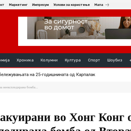
акт
Маркетинг
Импресум
Услови за користење
Мапа
омија
Хроника
Колумни
Култура
Спорт
Шоубиз
лежувањата на 25-годишнината од Карпалак
:20 плажите во Полихроно „резервирани“ со пешкири и столчиња 
на неексплодирана бомба...
вакуирани во Хонг Конг 
лодирана бомба од Втора