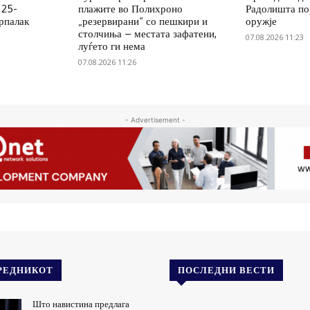
 25-
плажите во Полихроно
Радолишта по
рпалак
„резервирани“ со пешкири и
оружје
столчиња – местата зафатени,
07.08.2026 11:23
луѓето ги нема
07.08.2026 11:26
- Advertisement -
РЕДНИКОТ
ПОСЛЕДНИ ВЕСТИ
Што навистина предлага