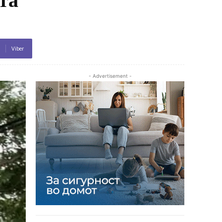
Viber
- Advertisement -