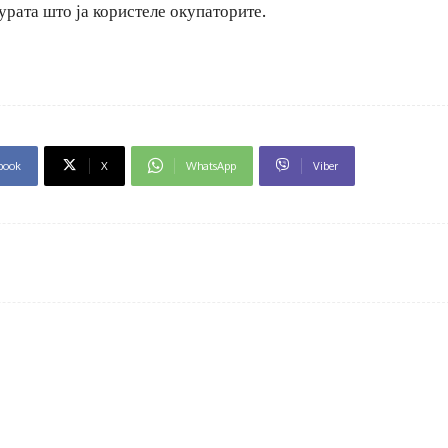
урата што ја користеле окупаторите.
book
X
WhatsApp
Viber