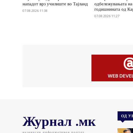
нападот врз училиште во Тајланд
одбележувањата на
годишнината од Ка
07.08.2026 11:38
07.08.2026 11:27
Журнал .мк
ОД У
независен информативен портал