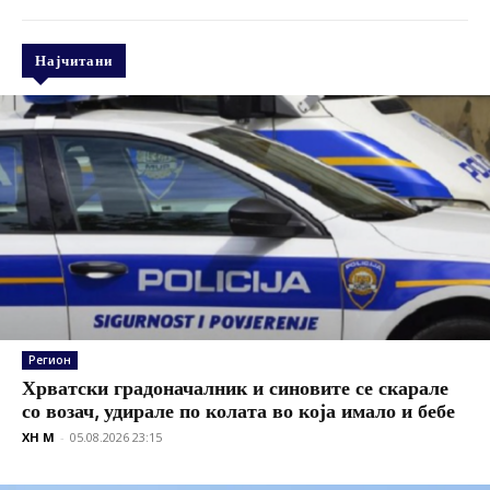
Најчитани
Регион
Хрватски градоначалник и синовите се скарале
со возач, удирале по колата во која имало и бебе
XH M
-
05.08.2026 23:15