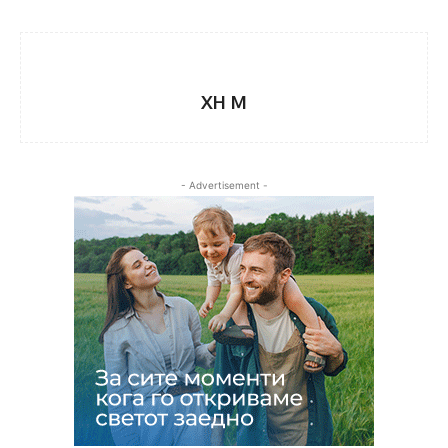
XH M
- Advertisement -