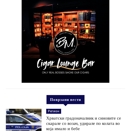
Поврзани вести
Регион
Хрватски градоначалник и синовите се
скарале со возач, удирале по колата во
која имало и бебе