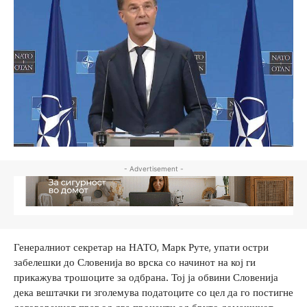
- Advertisement -
Генералниот секретар на НАТО, Марк Руте, упати остри
забелешки до Словенија во врска со начинот на кој ги
прикажува трошоците за одбрана. Тој ја обвини Словенија
дека вештачки ги зголемува податоците со цел да го постигне