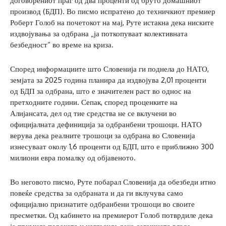
договорениот праг од два проценти од бруто домашниот
производ (БДП). Во писмо испратено до техничкиот премиер
Роберт Голоб на почетокот на мај, Руте истакна дека ниските
издвојувања за одбрана „ја поткопуваат колективната
безбедност“ во време на криза.
Според информациите што Словенија ги поднела до НАТО,
земјата за 2025 година планира да издвојува 2,01 проценти
од БДП за одбрана, што е значителен раст во однос на
претходните години. Сепак, според проценките на
Алијансата, дел од тие средства не се вклучени во
официјалната дефиниција за одбранбени трошоци. НАТО
верува дека реалните трошоци за одбрана во Словенија
изнесуваат околу 1,6 проценти од БДП, што е приближно 300
милиони евра помалку од објавеното.
Во неговото писмо, Руте побарал Словенија да обезбеди итно
повеќе средства за одбраната и да ги вклучува само
официјално признатите одбранбени трошоци во своите
пресметки. Од кабинето на премиерот Голоб потврдиле дека