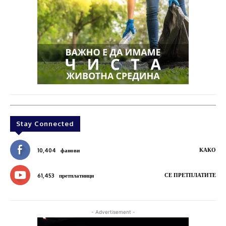
Stay Connected
КАКО
10,404
фанови
СЕ ПРЕТПЛАТИТЕ
61,453
претплатници
- Advertisement -