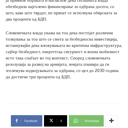
ја примиле пораката и нагласиле дека сегашната влада
обезбедила најголемо финансирање за одбрана досега, со
што, како што тврдат, по првпат се исполнува обврската за
два проценти од БДП.
Словенечката влада укажа на тоа дека постојат различни
толкувања за тоа што се смета за безбедносна инвестиција,
истакнувајќи дека вложувањата во критична инфраструктура,
сајбер-безбедност, енергетска сигурност и воена мобилност
исто така спаѓаат во тој контекст. Според словенечката
резолуција за развој на армијата, земјата планира да ги
зголемува издвојувањата за одбрана, со цел до 2030 година
да достигне три проценти од БДП.
Facebook
X
WhatsApp