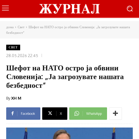
дома
Свет
Шефот на НАТО остро ја обвини Словенија: „Ја загрозувате нашата
безбедност“
СВЕТ
28.05.2026 22:45
Шефот на НАТО остро ја обвини
Словенија: „Ја загрозувате нашата
безбедност“
By
XH M
Facebook
X
WhatsApp