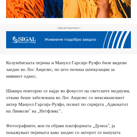
- Advertisement -
Колумбиската пејачка и Мануел Гарсија-Рулфо биле видени
заедно во Лос Анџелес, по што почнаа шпекулации за
нивниот однос.
Шакира повторно се најде во фокусот на светските медиуми,
откако беше забележана во Лос Анџелес со мексиканскиот
актер Мануел Гарсија-Рулфо, познат по серијата „Адвокатот
на Линколн“ на „Нетфликс“.
Фотографиите, кои ги објави платформата „Думоа“, ја
покажуваат пејачката како заедно со актерот го напушта