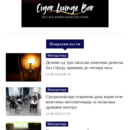
Поврзани вести
Македонија
Делови од три скопски општини денеска
без струја, прекини до четири часа
07.08.2026 08:16
Македонија
Средношколци откриени дека користеле
вештачка интелигенција за полагање
државна матура
06.08.2026 23:18
Македонија