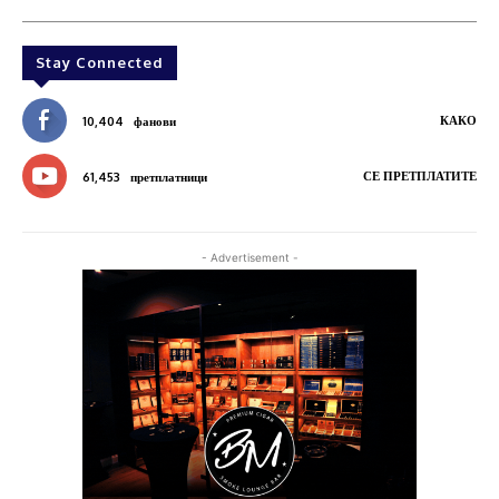
Stay Connected
КАКО
10,404
фанови
СЕ ПРЕТПЛАТИТЕ
61,453
претплатници
- Advertisement -