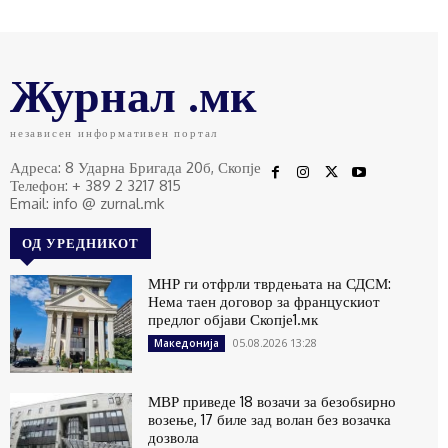
Журнал .мк
независен информативен портал
Адреса: 8 Ударна Бригада 20б, Скопје
Телефон: + 389 2 3217 815
Email: info @ zurnal.mk
ОД УРЕДНИКОТ
МНР ги отфрли тврдењата на СДСМ:
Нема таен договор за францускиот
предлог објави Скопје1.мк
05.08.2026 13:28
Македонија
МВР приведе 18 возачи за безобѕирно
возење, 17 биле зад волан без возачка
дозвола