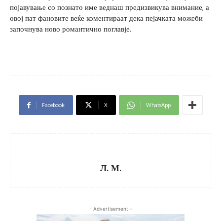
појавување со познато име веднаш предизвикува внимание, а
овој пат фановите веќе коментираат дека пејачката можеби
започнува ново романтично поглавје.
Facebook
X
WhatsApp
Л. М.
- Advertisement -