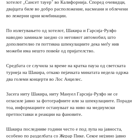
хотелот „Сансет тауер“ во Калифорнија. Според очевидци,
двајцата биле во добро расположение, насмеани и облечени
во лежерни црни комбинации.
По излегувањето од хотелот, Шакира и Гарсија-Рулфо
наводно заминале заедно со неговиот автомобил, што
дополнително ги поттикна шпекулациите дека меѓу нив
можеби има нешто повеќе од пријателство.
Средбата се случила за време на кратка пауза од светската
турнеја на Шакира, откако пејачката минатата недела одржа
два големи концерти во Лос Анџелес.
Засега ниту Шакира, ниту Мануел Гарсија-Рулфо не се
огласиле јавно за фотографиите или за шпекулациите. Поради
тоа, информациите остануваат на ниво на медиумски
претпоставки и реакции на фановите.
Шакира последниве години често е под лупа на јавноста,
особено по разделбата со Жерар Пике. Секое нејзино јавно