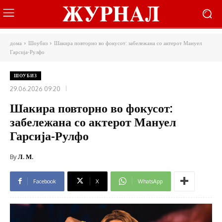
дома
Шоубиз
Шакира повторно во фокусот: забележана со актерот Мануел
Гарсија-Рулфо
ШОУБИЗ
29.06.2026 09:20
Шакира повторно во фокусот:
забележана со актерот Мануел
Гарсија-Рулфо
By
Л. М.
Facebook
X
WhatsApp