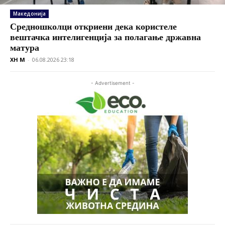
Македонија
Средношколци откриени дека користеле
вештачка интелигенција за полагање државна
матура
XH M
-
06.08.2026 23:18
- Advertisement -