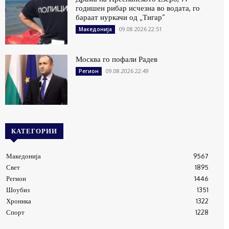
годишен рибар исчезна во водата, го
бараат нуркачи од „Тигар“
09.08.2026 22:51
Македонија
Москва го пофали Радев
09.08.2026 22:49
Регион
КАТЕГОРИИ
Македонија
9567
Свет
1895
Регион
1446
Шоубиз
1351
Хроника
1322
Спорт
1228