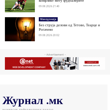
конфликт меѓу фудбалерите
09.08.2026 21:40
Македонија
Без струја делови од Тетово, Теарце и
Рогачево
09.08.2026 20:02
- Advertisement -
Журнал .мк
независен информативен портал