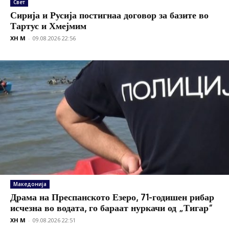
Свет
Сирија и Русија постигнаа договор за базите во
Тартус и Хмејмим
XH M
-
09.08.2026 22:56
Македонија
Драма на Преспанското Езеро, 71-годишен рибар
исчезна во водата, го бараат нуркачи од „Тигар“
XH M
-
09.08.2026 22:51