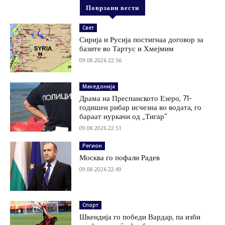
Поврзани вести
Свет
Сирија и Русија постигнаа договор за
базите во Тартус и Хмејмим
09.08.2026 22:56
Македонија
Драма на Преспанското Езеро, 71-
годишен рибар исчезна во водата, го
бараат нуркачи од „Тигар“
09.08.2026 22:51
Регион
Москва го пофали Радев
09.08.2026 22:49
Спорт
Шкендија го победи Вардар, па изби