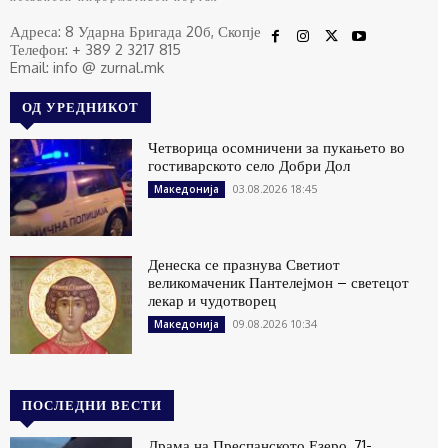
Адреса: 8 Ударна Бригада 20б, Скопје
Телефон: + 389 2 3217 815
Email: info @ zurnal.mk
ОД УРЕДНИКОТ
Четворица осомничени за пукањето во
гостиварското село Добри Дол
03.08.2026 18:45
Македонија
Денеска се празнува Светиот
великомаченик Пантелејмон – светецот
лекар и чудотворец
09.08.2026 10:34
Македонија
ПОСЛЕДНИ ВЕСТИ
Драма на Преспанското Езеро, 71-