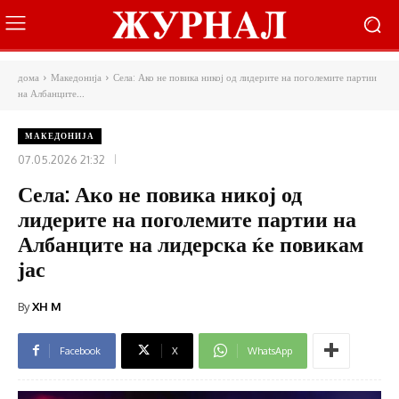
дома
Македонија
Села: Ако не повика никој од лидерите на поголемите партии
на Албанците...
МАКЕДОНИЈА
07.05.2026 21:32
Села: Ако не повика никој од
лидерите на поголемите партии на
Албанците на лидерска ќе повикам
јас
By
XH M
Facebook
X
WhatsApp