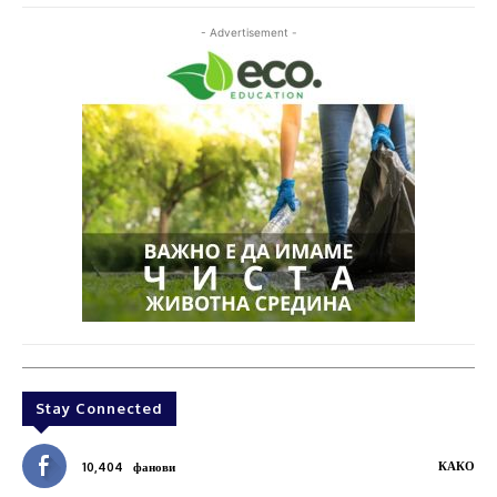
- Advertisement -
Stay Connected
КАКО
10,404
фанови