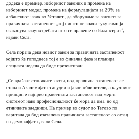
додека е премиер, изборниот законик и промена на
изборниот модел, промена на формулацијата за 20% за
албанскиот јазик во Уставот , да зборуваме за законот за
правичната застапеност ,,кој ништо не значи туку само ја
озаконува злоупотребата што се правеше со Балансерот“,
изјави Села.
Села порача дека новиот закон за правичната застапеност
којшто ќе гоподнесе тој е во финална фаза и планира
следната недела да биде презентиран.
„Се враќаат етничките квоти, под правична затапенсот се
става и Академијата з асудии и јавни обвинители, а клучниот
принцип е најпрво правичната застапенсот над мерит
системот иако професионалност ќе мора да има, но од
етничките заедници. На пример во судот во Тетово по
веритала да бид езатапена правичната застапенсот со оглед
на деморафјата , вели Села.