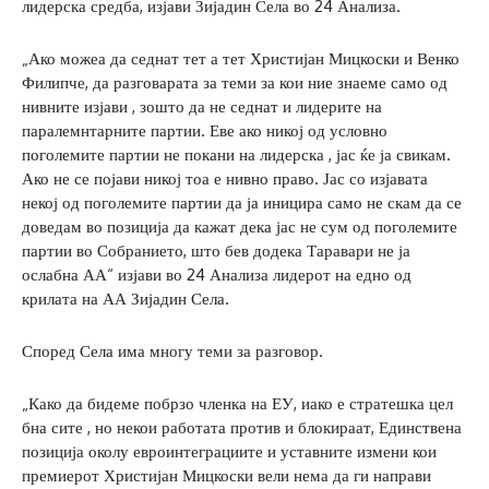
лидерска средба, изјави Зијадин Села во 24 Анализа.
„Ако можеа да седнат тет а тет Христијан Мицкоски и Венко
Филипче, да разговарата за теми за кои ние знаеме само од
нивните изјави , зошто да не седнат и лидерите на
паралемнтарните партии. Еве ако никој од условно
поголемите партии не покани на лидерска , јас ќе ја свикам.
Ако не се појави никој тоа е нивно право. Јас со изјавата
некој од поголемите партии да ја иницира само не скам да се
доведам во позиција да кажат дека јас не сум од поголемите
партии во Собранието, што бев додека Таравари не ја
ослабна АА“ изјави во 24 Анализа лидерот на едно од
крилата на АА Зијадин Села.
Според Села има многу теми за разговор.
„Како да бидеме побрзо членка на ЕУ, иако е стратешка цел
бна сите , но некои работата против и блокираат, Единствена
позиција околу евроинтеграциите и уставните измени кои
премиерот Христијан Мицкоски вели нема да ги направи