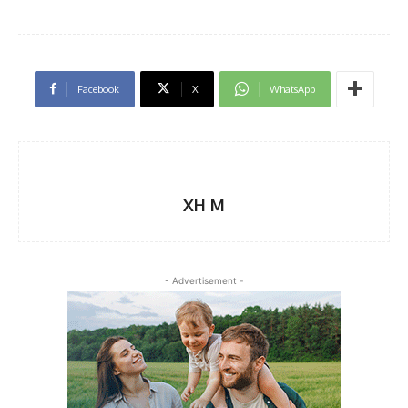
Facebook
X
WhatsApp
XH M
- Advertisement -