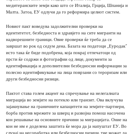
медитеранските земји како што се Италија, Грција, Шпанија и
Малта. Затоа, ЕУ одлучи да го реформира целиот систем.
Новиот пакт воведува задолжителни проверки на
идентитетот, безбедноста и здравјето на сите мигранти на
надворешните граници. Овие проверки ќе треба да се
завршат во рок од седум дена. Базата на податоци „Еуродак“
исто така ќе биде подобрена, која покрај отпечатоци од
прсти ќе содржи и фотографии од лице, документи за
идентификација и дополнителни безбедносни информации за
полесно идентификување на лица поврзани со тероризам или
други безбедносни ризици.
Пактот става голем акцент на спречување на нелегалната
миграција во земјите на потекло или транзит. Ова вклучува
зајакнување на граничните капацитети на земјите-партнери,
борба против мрежите за шверц и развојна помош насочена
кон решавање на основните причини за миграцијата. Оние на
кои не им е доделена заштита ќе мора да ја напуштат ЕУ. Во
случај на несоработка или безбедносни ризици, тие можат да