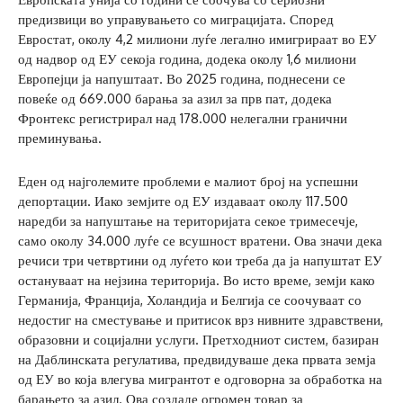
предизвици во управувањето со миграцијата. Според
Евростат, околу 4,2 милиони луѓе легално имигрираат во ЕУ
од надвор од ЕУ секоја година, додека околу 1,6 милиони
Европејци ја напуштаат. Во 2025 година, поднесени се
повеќе од 669.000 барања за азил за прв пат, додека
Фронтекс регистрирал над 178.000 нелегални гранични
преминувања.
Еден од најголемите проблеми е малиот број на успешни
депортации. Иако земјите од ЕУ издаваат околу 117.500
наредби за напуштање на територијата секое тримесечје,
само околу 34.000 луѓе се всушност вратени. Ова значи дека
речиси три четвртини од луѓето кои треба да ја напуштат ЕУ
остануваат на нејзина територија. Во исто време, земји како
Германија, Франција, Холандија и Белгија се соочуваат со
недостиг на сместување и притисок врз нивните здравствени,
образовни и социјални услуги. Претходниот систем, базиран
на Даблинската регулатива, предвидуваше дека првата земја
од ЕУ во која влегува мигрантот е одговорна за обработка на
барањето за азил. Ова создаде огромен товар за