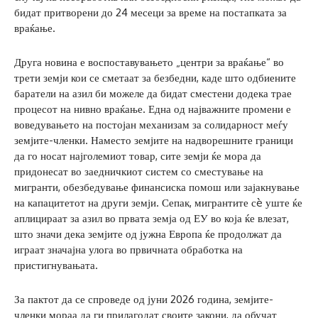
бидат притворени до 24 месеци за време на постапката за
враќање.
Друга новина е воспоставувањето „центри за враќање“ во
трети земји кои се сметаат за безбедни, каде што одбиените
баратели на азил би можеле да бидат сместени додека трае
процесот на нивно враќање. Една од најважните промени е
воведувањето на постојан механизам за солидарност меѓу
земјите-членки. Наместо земјите на надворешните граници
да го носат најголемиот товар, сите земји ќе мора да
придонесат во заедничкиот систем со сместување на
мигранти, обезбедување финансиска помош или зајакнување
на капацитетот на други земји. Сепак, мигрантите сè уште ќе
аплицираат за азил во првата земја од ЕУ во која ќе влезат,
што значи дека земјите од јужна Европа ќе продолжат да
играат значајна улога во првичната обработка на
пристигнувањата.
За пактот да се спроведе од јуни 2026 година, земјите-
членки мораа да ги прилагодат своите закони, да обучат