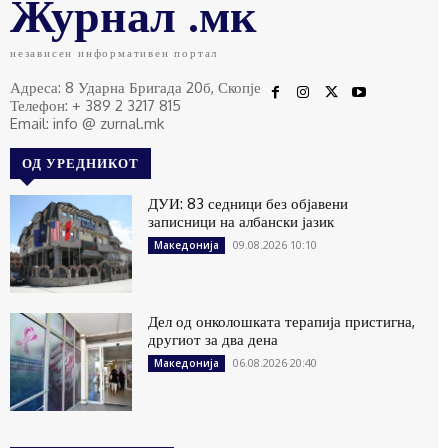
Журнал .мк
независен информативен портал
Адреса: 8 Ударна Бригада 20б, Скопје
Телефон: + 389 2 3217 815
Email: info @ zurnal.mk
ОД УРЕДНИКОТ
ДУИ: 83 седници без објавени
записници на албански јазик
09.08.2026 10:10
Македонија
Дел од онколошката терапија пристигна,
другиот за два дена
06.08.2026 20:40
Македонија