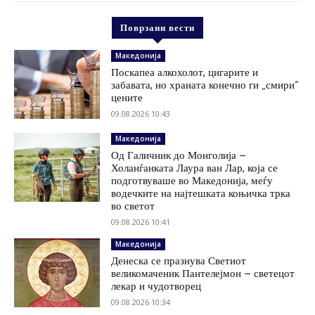
Поврзани вести
Македонија
Поскапеа алкохолот, цигарите и
забавата, но храната конечно ги „смири“
цените
09.08.2026 10:43
Македонија
Од Галичник до Монголија –
Холанѓанката Лаура ван Лар, која се
подготвуваше во Македонија, меѓу
водечките на најтешката коњичка трка
во светот
09.08.2026 10:41
Македонија
Денеска се празнува Светиот
великомаченик Пантелејмон – светецот
лекар и чудотворец
09.08.2026 10:34