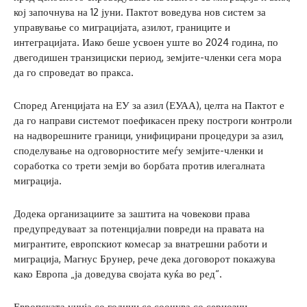
кој започнува на 12 јуни. Пактот воведува нов систем за
управување со миграцијата, азилот, границите и
интеграцијата. Иако беше усвоен уште во 2024 година, по
двегодишен транзициски период, земјите-членки сега мора
да го спроведат во пракса.
Според Агенцијата на ЕУ за азил (ЕУАА), целта на Пактот е
да го направи системот поефикасен преку построги контроли
на надворешните граници, унифицирани процедури за азил,
споделување на одговорностите меѓу земјите-членки и
соработка со трети земји во борбата против илегалната
миграција.
Додека организациите за заштита на човекови права
предупредуваат за потенцијални повреди на правата на
мигрантите, европскиот комесар за внатрешни работи и
миграција, Магнус Брунер, рече дека договорот покажува
како Европа „ја доведува својата куќа во ред“.
Европската унија со години се соочува со сериозни