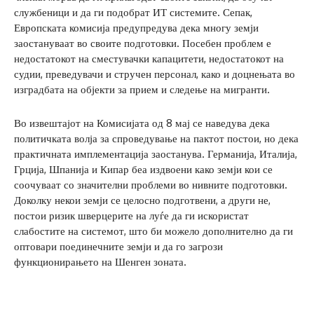
службеници и да ги подобрат ИТ системите. Сепак,
Европската комисија предупредува дека многу земји
заостануваат во своите подготовки. Посебен проблем е
недостатокот на сместувачки капацитети, недостатокот на
судии, преведувачи и стручен персонал, како и доцнењата во
изградбата на објекти за прием и следење на мигранти.
Во извештајот на Комисијата од 8 мај се наведува дека
политичката волја за спроведување на пактот постои, но дека
практичната имплементација заостанува. Германија, Италија,
Грција, Шпанија и Кипар беа издвоени како земји кои се
соочуваат со значителни проблеми во нивните подготовки.
Доколку некои земји се целосно подготвени, а други не,
постои ризик шверцерите на луѓе да ги искористат
слабостите на системот, што би можело дополнително да ги
оптовари поединечните земји и да го загрози
функционирањето на Шенген зоната.