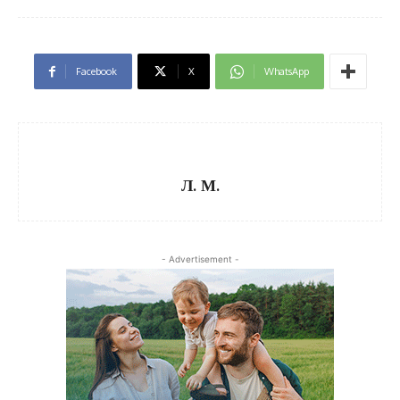
Facebook
X
WhatsApp
Л. М.
- Advertisement -