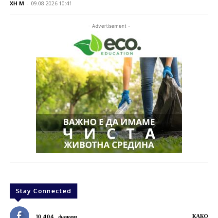
XH M
-
09.08.2026 10:41
- Advertisement -
Stay Connected
КАКО
10,404
фанови