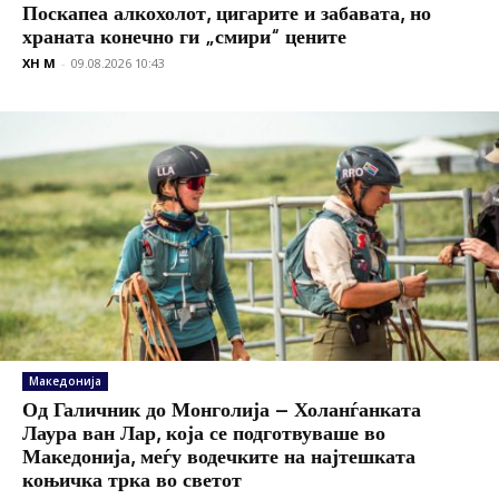
Поскапеа алкохолот, цигарите и забавата, но
храната конечно ги „смири“ цените
XH M
-
09.08.2026 10:43
Македонија
Од Галичник до Монголија – Холанѓанката
Лаура ван Лар, која се подготвуваше во
Македонија, меѓу водечките на најтешката
коњичка трка во светот