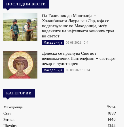
ПОСЛЕДНИ ВЕСТИ
Од Галичник до Монголија –
Холанѓанката Лаура ван Лар, која се
подготвуваше во Македонија, меѓу
водечките на најтешката коњичка трка
во светот
09.08.2026 10:41
Македонија
Денеска се празнува Светиот
великомаченик Пантелејмон – светецот
лекар и чудотворец
09.08.2026 10:34
Македонија
КАТЕГОРИИ
Македонија
9554
Свет
1889
Регион
1440
Шоубиз
1344