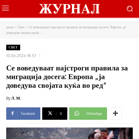
дома
Свет
Се воведуваат најстроги правила за миграција досега: Европа „ја
доведува својата куќа...
СВЕТ
10.06.2026 18:57
Се воведуваат најстроги правила за
миграција досега: Европа „ја
доведува својата куќа во ред“
By
Л. М.
Facebook
X
WhatsApp