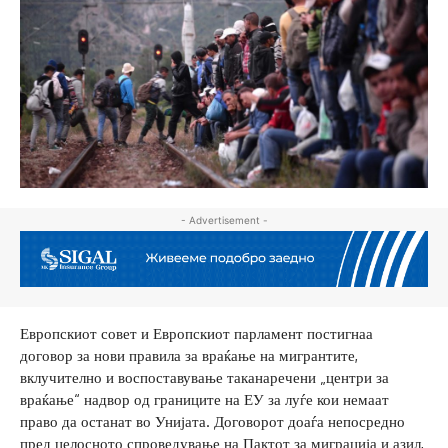
- Advertisement -
Европскиот совет и Европскиот парламент постигнаа
договор за нови правила за враќање на мигрантите,
вклучително и воспоставување таканаречени „центри за
враќање“ надвор од границите на ЕУ за луѓе кои немаат
право да останат во Унијата. Договорот доаѓа непосредно
пред целосното спроведување на Пактот за миграција и азил,