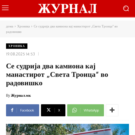
дома
Хроника
Се судрија два камиона кај манастирот „Света Троица“ во
радовишко
ХРОНИКА
19.08.2025 14:53
Се судрија два камиона кај
манастирот „Света Троица“ во
радовишко
By
Журнал.мк
Facebook
X
WhatsApp