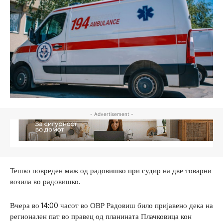
- Advertisement -
Тешко повреден маж од радовишко при судир на две товарни
возила во радовишко.
Вчера во 14:00 часот во ОВР Радовиш било пријавено дека на
регионален пат во правец од планината Плачковица кон