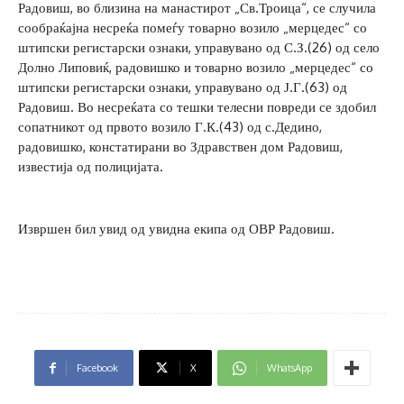
Радовиш, во близина на манастирот „Св.Троица“, се случила
сообраќајна несреќа помеѓу товарно возило „мерцедес“ со
штипски регистарски ознаки, управувано од С.З.(26) од село
Долно Липовиќ, радовишко и товарно возило „мерцедес“ со
штипски регистарски ознаки, управувано од Ј.Г.(63) од
Радовиш. Во несреќата со тешки телесни повреди се здобил
сопатникот од првото возило Г.К.(43) од с.Дедино,
радовишко, констатирани во Здравствен дом Радовиш,
известија од полицијата.
Извршен бил увид од увидна екипа од ОВР Радовиш.
Facebook
X
WhatsApp