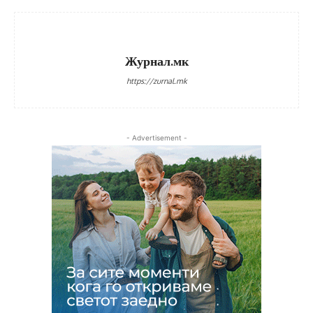
Журнал.мк
https://zurnal.mk
- Advertisement -