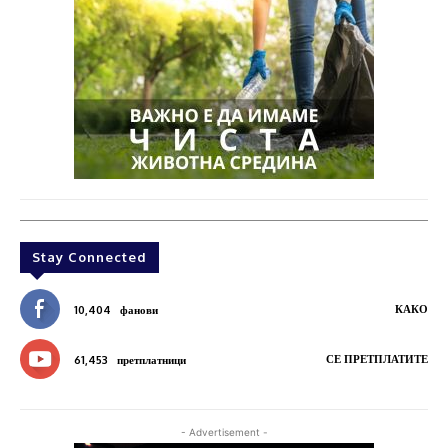
Stay Connected
КАКО
10,404
фанови
СЕ ПРЕТПЛАТИТЕ
61,453
претплатници
- Advertisement -