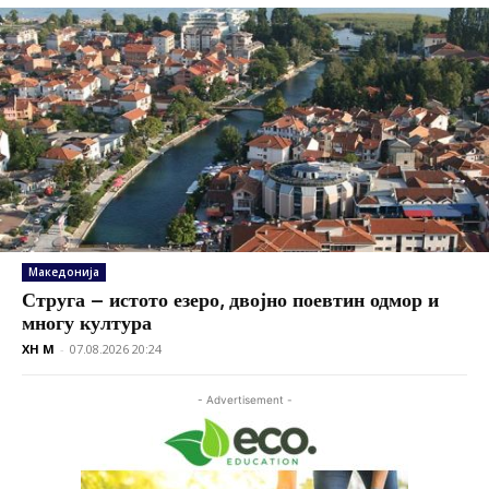
Македонија
Струга – истото езеро, двојно поевтин одмор и
многу култура
XH M
-
07.08.2026 20:24
- Advertisement -