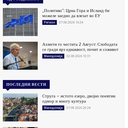
„Политико“: Црна Гора и Исланд би
можеле заедно да влезат во ЕУ
07.08.2026 16:24
Регион
Ахмети го честита 2 Август: Слободата
се гради врз еднаквост, почит и соживот
02.08.2026 10:31
Македонија
ПОСЛЕДНИ ВЕСТИ
Струга – истото езеро, двојно поевтин
одмор и многу култура
07.08.2026 20:24
Македонија