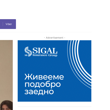
Viber
- Advertisement -