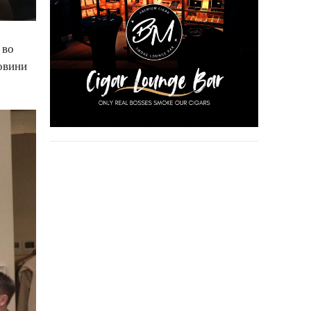
 во
овини