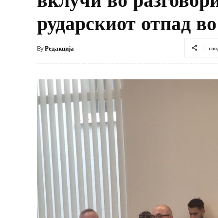
рударскиот отпад во
By
Редакција
спо