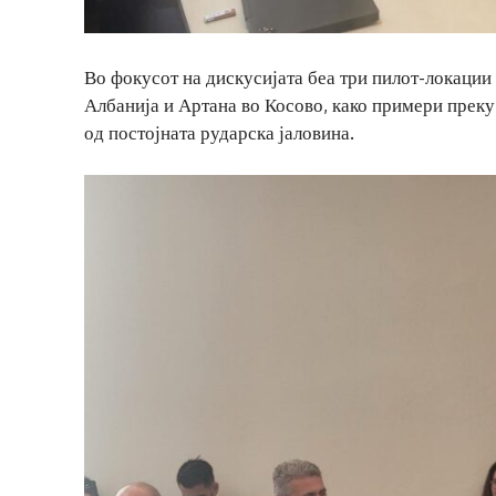
Во фокусот на дискусијата беа три пилот-локаци
Албанија и Артана во Косово, како примери преку
од постојната рударска јаловина.