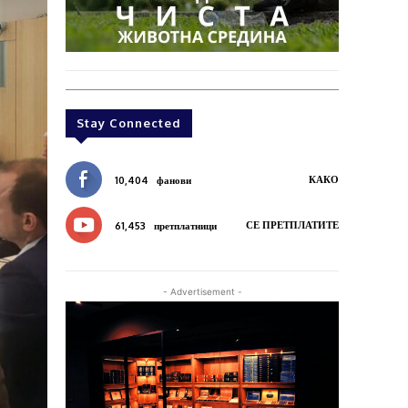
Stay Connected
КАКО
10,404
фанови
СЕ ПРЕТПЛАТИТЕ
61,453
претплатници
- Advertisement -