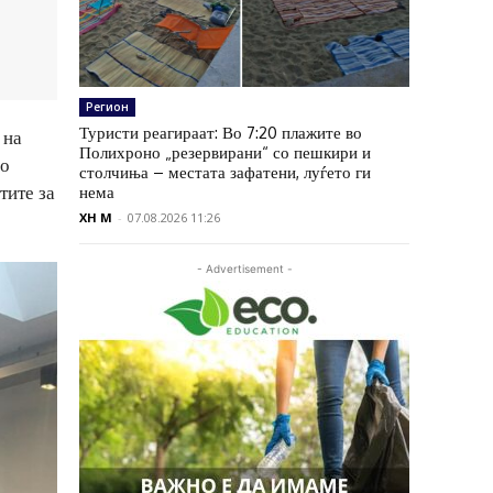
Регион
Туристи реагираат: Во 7:20 плажите во
 на
Полихроно „резервирани“ со пешкири и
до
столчиња – местата зафатени, луѓето ги
тите за
нема
XH M
-
07.08.2026 11:26
- Advertisement -