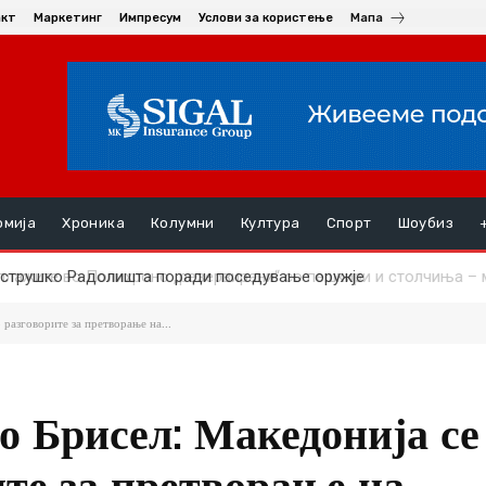
акт
Маркетинг
Импресум
Услови за користење
Мапа
омија
Хроника
Колумни
Култура
Спорт
Шоубиз
струшко Радолишта поради поседување оружје
 разговорите за претворање на...
о Брисел: Македонија се
ите за претворање на