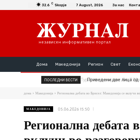
C
32.6
Skopje
7 August, 2026
За нас
Конт
независен информативен портал
Дома
Македонија
Регион
Свет
Екон
Приведени две лица од 
ПОСЛЕДНИ ВЕСТИ
дома
Македонија
Регионална дебата во Брисел: Македонија се вклучи во
05.06.2026 15:50
МАКЕДОНИЈА
Регионална дебата в
вклучи во разговор