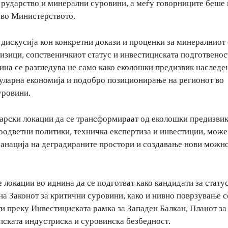
 рударство и минерални суровини, а меѓу говорниците беше 
 во Министерството.
 дискусија кон конкретни докази и проценки за минералниот 
изици, сопственичкиот статус и инвестициската подготвенос
вина се разгледува не само како еколошки предизвик наследе
ркуларна економија и подобро позиционирање на регионот во
уровини.
арски локации да се трансформираат од еколошки предизвик
оодветни политики, техничка експертиза и инвестиции, може
санација на деградираните простори и создавање нови можно
локации во иднина да се подготват како кандидати за статус
на Законот за критични суровини, како и нивно поврзување с
 преку Инвестициската рамка за Западен Балкан, Планот за 
пската индустриска и суровинска безбедност.