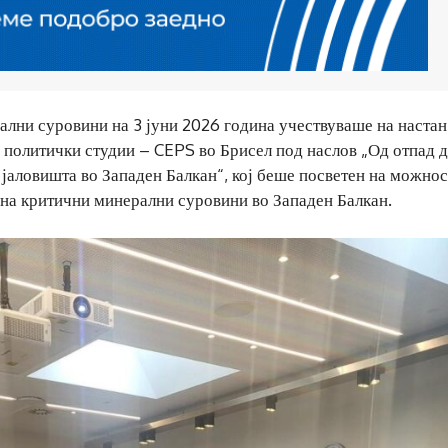
ални суровини на 3 јуни 2026 година учествуваше на настан
 политички студии – CEPS во Брисел под наслов „Од отпад 
јаловишта во Западен Балкан“, кој беше посветен на можнос
 на критични минерални суровини во Западен Балкан.