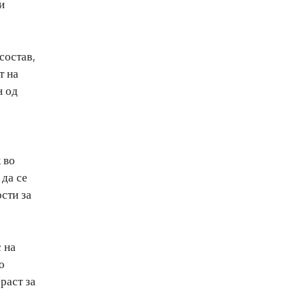
и
состав,
т на
н од
 во
 да се
сти за
 на
о
раст за