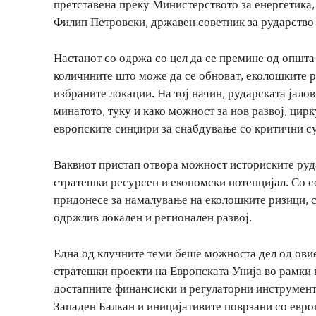
претставена преку Министерството за енергетика,
Филип Петровски, државен советник за рударство
Настанот со одржа со цел да се премине од општа
количините што може да се обноват, еколошките р
избраните локации. На тој начин, рударската јало
минатото, туку и како можност за нов развој, ци
европските синџири за снабдување со критични с
Ваквиот пристап отвора можност историските руд
стратешки ресурсен и економски потенцијал. Со с
придонесе за намалување на еколошките ризици, 
одржлив локален и регионален развој.
Една од клучните теми беше можноста дел од овие 
стратешки проекти на Европската Унија во рамки 
достапните финансиски и регулаторни инструменти
Западен Балкан и иницијативите поврзани со евро