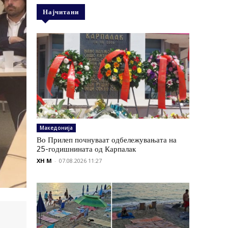
Најчитани
Македонија
Во Прилеп почнуваат одбележувањата на
25-годишнината од Карпалак
XH M
-
07.08.2026 11:27