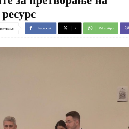
 ресурс
Facebook
X
WhatsApp
делување