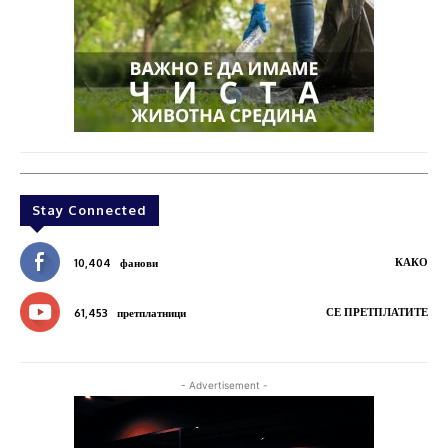
Stay Connected
КАКО
10,404
фанови
СЕ ПРЕТПЛАТИТЕ
61,453
претплатници
- Advertisement -