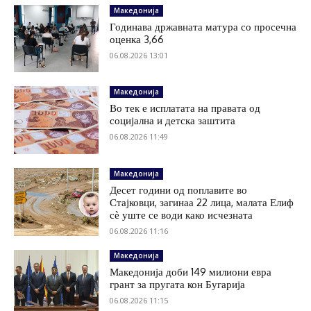
Македонија
Годинава државната матура со просечна
оценка 3,66
06.08.2026 13:01
Македонија
Во тек е исплатата на правата од
социјална и детска заштита
06.08.2026 11:49
Македонија
Десет години од поплавите во
Стајковци, загинаа 22 лица, малата Елиф
сѐ уште се води како исчезната
06.08.2026 11:16
Македонија
Македонија доби 149 милиони евра
грант за пругата кон Бугарија
06.08.2026 11:15