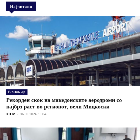
Најчитани
Економија
Рекорден скок на македонските аеродроми со
најбрз раст во регионот, вели Мицкоски
XH M
-
06.08.2026 13:04