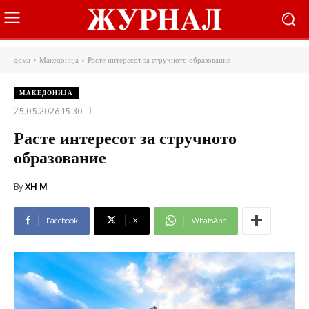
дома
Македонија
Расте интересот за стручното образование
МАКЕДОНИЈА
25.05.2026 15:30
Расте интересот за стручното
образование
By
XH M
Facebook
X
WhatsApp