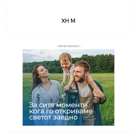
XH M
- Advertisement -