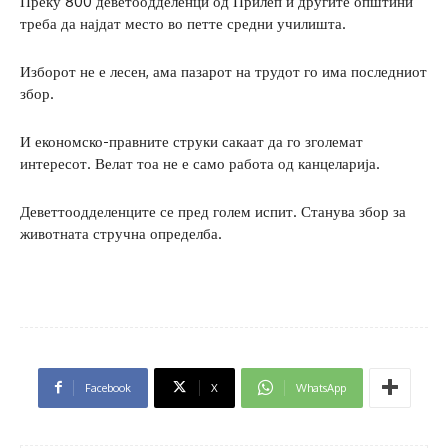
Преку 800 деветоодделенци од Прилеп и другите општини
треба да најдат место во петте средни училишта.
Изборот не е лесен, ама пазарот на трудот го има последниот
збор.
И економско-правните струки сакаат да го зголемат
интересот. Велат тоа не е само работа од канцеларија.
Деветтоодделенците се пред голем испит. Станува збор за
животната стручна определба.
Facebook
X
WhatsApp