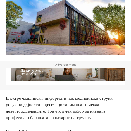
- Advertisement -
Електро-машински, информатички, медицински струки,
услужни дејности и десетици занимања ги чекаат
деветтоодделенците. Тоа е клучен избор за нивната
професија и барањата на пазарот на трудот.