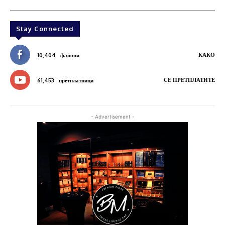
Stay Connected
КАКО
10,404
фанови
СЕ ПРЕТПЛАТИТЕ
61,453
претплатници
- Advertisement -