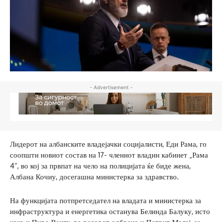
- Advertisement -
Лидерот на албанските владејачки социјалисти, Еди Рама, го
соопшти новиот состав на 17- члениот владин кабинет „Рама
4“, во кој за првпат на чело на полицијата ќе биде жена,
Албана Кочиу, досегашна министерка за здравство.
На функцијата потпретседател на владата и министерка за
инфраструктура и енергетика останува Белинда Балуку, исто