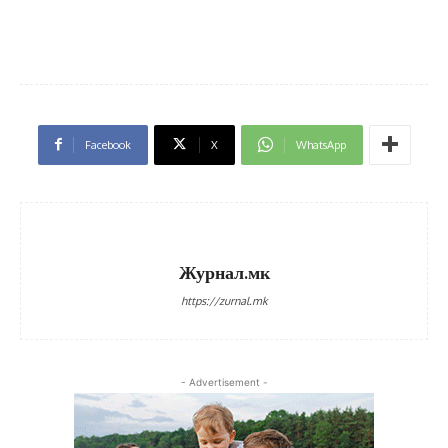
Facebook
X
WhatsApp
Журнал.мк
https://zurnal.mk
- Advertisement -