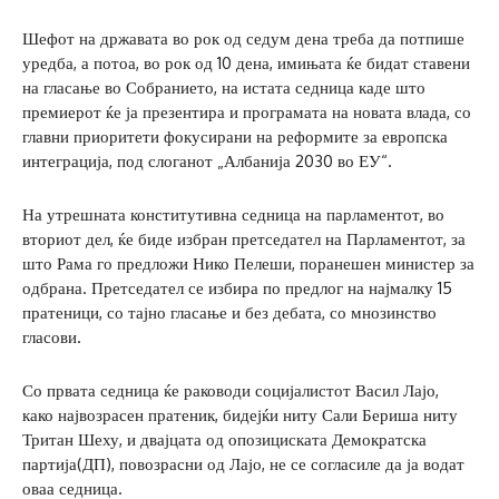
Шефот на државата во рок од седум дена треба да потпише
уредба, а потоа, во рок од 10 дена, имињата ќе бидат ставени
на гласање во Собранието, на истата седница каде што
премиерот ќе ја презентира и програмата на новата влада, со
главни приоритети фокусирани на реформите за европска
интеграција, под слоганот „Албанија 2030 во ЕУ“.
На утрешната конститутивна седница на парламентот, во
вториот дел, ќе биде избран претседател на Парламентот, за
што Рама го предложи Нико Пелеши, поранешен министер за
одбрана. Претседател се избира по предлог на најмалку 15
пратеници, со тајно гласање и без дебата, со мнозинство
гласови.
Со првата седница ќе раководи социјалистот Васил Лајо,
како највозрасен пратеник, бидејќи ниту Сали Бериша ниту
Тритан Шеху, и двајцата од опозициската Демократска
партија(ДП), повозрасни од Лајо, не се согласиле да ја водат
оваа седница.