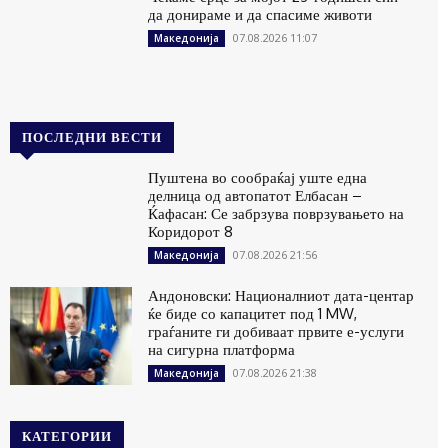
да донираме и да спасиме животи
07.08.2026 11:07
Македонија
ПОСЛЕДНИ ВЕСТИ
Пуштена во сообраќај уште една
делница од автопатот Елбасан –
Ќафасан: Се забрзува поврзувањето на
Коридорот 8
07.08.2026 21:56
Македонија
Андоновски: Националниот дата-центар
ќе биде со капацитет под 1 MW,
граѓаните ги добиваат првите е-услуги
на сигурна платформа
07.08.2026 21:38
Македонија
КАТЕГОРИИ