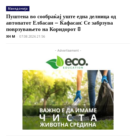
Македонија
Пуштена во сообраќај уште една делница од
автопатот Елбасан – Ќафасан: Се забрзува
поврзувањето на Коридорот 8
XH M
-
07.08.2026 21:56
- Advertisement -