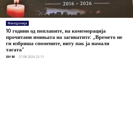
Македонија
10 години од поплавите, на комеморација
прочитани имињата на загинатите: „Времето не
ги избриша спомените, ниту пак ја намали
тагата“
XH M
-
07.08.2026 22:11