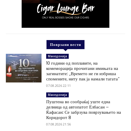
Поврзани вести
Македонија
10 години од поплавите, на
комеморација прочитани имињата на
загинатите: „Времето не ги избриша
спомените, ниту пак ја намали тагата“
07.08.2026 22:11
Македонија
Пуштена во сообраќај уште една
делница од автопатот Елбасан –
Ќафасан: Се забрзува поврзувањето на
Коридорот 8
07.08.2026 21:56