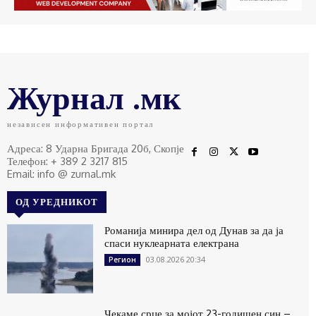
Журнал .мк
независен информативен портал
Адреса: 8 Ударна Бригада 20б, Скопје
Телефон: + 389 2 3217 815
Email: info @ zurnal.mk
ОД УРЕДНИКОТ
Романија минира дел од Дунав за да ја
спаси нуклеарната електрана
03.08.2026 20:34
Регион
Чекаме срце за мојот 23-годишен син –