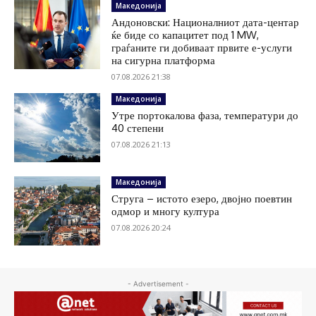
Македонија
Андоновски: Националниот дата-центар
ќе биде со капацитет под 1 MW,
граѓаните ги добиваат првите е-услуги
на сигурна платформа
07.08.2026 21:38
Македонија
Утре портокалова фаза, температури до
40 степени
07.08.2026 21:13
Македонија
Струга – истото езеро, двојно поевтин
одмор и многу култура
07.08.2026 20:24
- Advertisement -