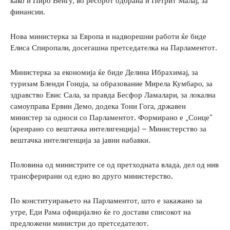
како и Пиро Венгу, во ресорот одбрана и Петрит Малај, за
финансии.
Нова министерка за Европа и надворешни работи ќе биде
Елиса Спиропали, досегашна претседателка на Парламентот.
Министерка за економија ќе биде Делина Ибрахимај, за
туризам Бленди Гонџја, за образование Мирела Кумбаро, за
здравство Евис Сала, за правда Бесфор Ламалари, за локална
самоуправа Ервин Демо, додека Тони Гога, државен
министер за односи со Парламентот. Формирано е „Сонце“
(креирано со вештачка интелигенција) – Министерство за
вештачка интелигенција за јавни набавки.
Половина од министрите се од претходната влада, дел од нив
трансферирани од едно во друго министерство.
По конституирањето на Парламентот, што е закажано за
утре, Еди Рама официјално ќе го достави списокот на
предложени министри до претседателот.