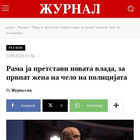
дома
Регион
Рама ја претстави новата влада, за првпат жена на чело на
полицијата
РЕГИОН
11.09.2025 17:06
Рама ја претстави новата влада, за
првпат жена на чело на полицијата
By
Журнал.мк
Facebook
X
WhatsApp