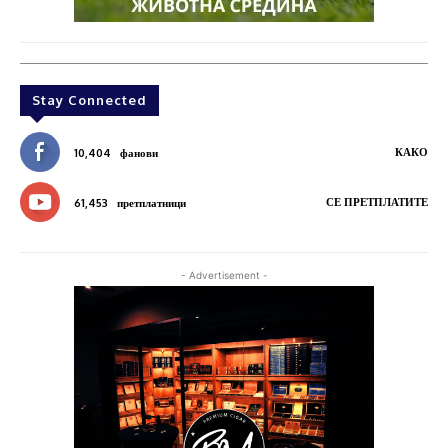
Stay Connected
КАКО
10,404
фанови
СЕ ПРЕТПЛАТИТЕ
61,453
претплатници
- Advertisement -