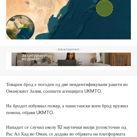
- Advertisement -
Товарен брод е погоден од две неидентификувани ракети во
Оманскиот Залив, соопшти агенцијата UKMTO.
На бродот избувнал пожар, а пакистански воен брод пружил
помош, објави UKMTO.
Нападот се случил околу 112 наутички милји југоисточно од
Рас Ал Хад во Оман, се додава во објавата на платформата