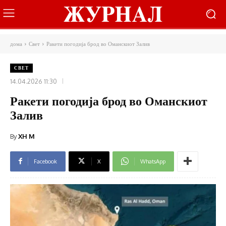
дома
Свет
Ракети погодија брод во Оманскиот Залив
СВЕТ
14.04.2026 11:30
Ракети погодија брод во Оманскиот
Залив
By
XH M
Facebook
X
WhatsApp