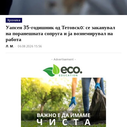
Хроника
Уапсен 35-годишник од Тетовскo: се заканувал
на поранешната сопруга и ја вознемирувал на
работа
Л. М.
-
06.08.2026 15:56
- Advertisement -