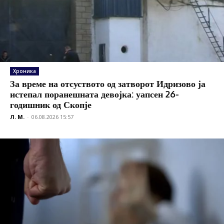
Хроника
За време на отсуството од затворот Идризово ја
истепал поранешната девојка: уапсен 26-
годишник од Скопје
Л. М.
-
06.08.2026 15:57