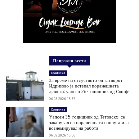
Поврзани вести
Хроника
За време на отсуството од затворот
Идризово ја истепал поранешната
девојка: уапсен 26-годишник од Скопје
06.08.2026 15:57
Хроника
Уапсен 35-годишник од Тетовскo: се
заканувал на поранешната сопруга и ја
вознемирувал на работа
06.08.2026 15:56