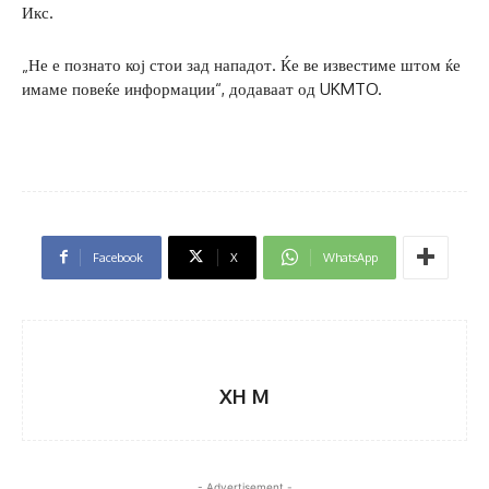
Икс.
„Не е познато кој стои зад нападот. Ќе ве известиме штом ќе
имаме повеќе информации“, додаваат од UKMTO.
Facebook
X
WhatsApp
XH M
- Advertisement -