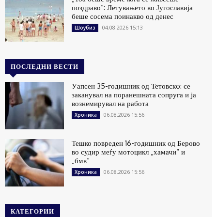
поздраво“: Летувањето во Југославија
беше сосема поинакво од денес
04.08.2026 15:13
Шоубиз
ПОСЛЕДНИ ВЕСТИ
Уапсен 35-годишник од Тетовскo: се
заканувал на поранешната сопруга и ја
вознемирувал на работа
06.08.2026 15:56
Хроника
Тешко повреден 16-годишник од Берово
во судир меѓу мотоцикл „хамачи“ и
„бмв“
06.08.2026 15:56
Хроника
КАТЕГОРИИ