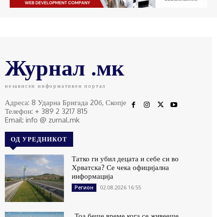
Журнал .мк
независен информативен портал
Адреса: 8 Ударна Бригада 20б, Скопје
Телефон: + 389 2 3217 815
Email: info @ zurnal.mk
ОД УРЕДНИКОТ
Татко ги убил децата и себе си во
Хрватска? Се чека официјална
информација
02.08.2026 16:55
Регион
„Тоа беше време кога се живееше