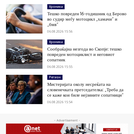
Хроника
Тешко повреден 16-годишник од Берово
во судир меѓу мотоцикл „хамачи“ и
„бмв“
06.08.2026 15:56
Хроника
Сообраќајна незгода во Скопје: тешко
повреден мотоциклист и неговиот
сопатник
06.08.2026 15:55
Регион
Мистеријата околу несреќата на
словенечката претседателка: „Треба да
се каже кои биле нејзините сопатници“
06.08.2026 15:54
- Advertisement -