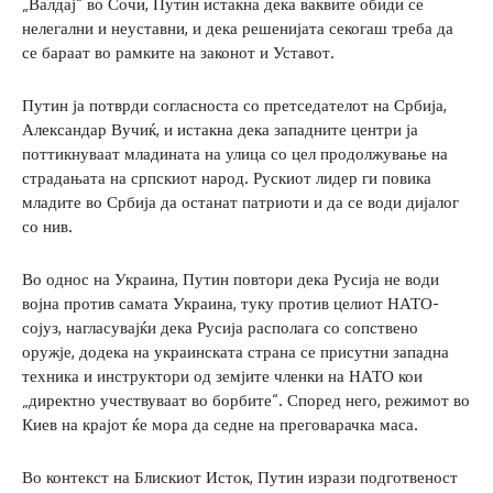
„Валдај“ во Сочи, Путин истакна дека ваквите обиди се
нелегални и неуставни, и дека решенијата секогаш треба да
се бараат во рамките на законот и Уставот.
Путин ја потврди согласноста со претседателот на Србија,
Александар Вучиќ, и истакна дека западните центри ја
поттикнуваат младината на улица со цел продолжување на
страдањата на српскиот народ. Рускиот лидер ги повика
младите во Србија да останат патриоти и да се води дијалог
со нив.
Во однос на Украина, Путин повтори дека Русија не води
војна против самата Украина, туку против целиот НАТО-
сојуз, нагласувајќи дека Русија располага со сопствено
оружје, додека на украинската страна се присутни западна
техника и инструктори од земјите членки на НАТО кои
„директно учествуваат во борбите“. Според него, режимот во
Киев на крајот ќе мора да седне на преговарачка маса.
Во контекст на Блискиот Исток, Путин изрази подготвеност