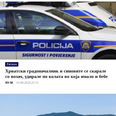
Регион
Хрватски градоначалник и синовите се скарале
со возач, удирале по колата во која имало и бебе
XH M
-
05.08.2026 23:15