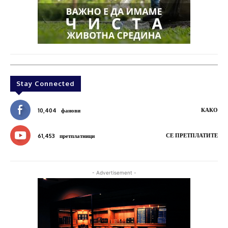
Stay Connected
КАКО
10,404
фанови
СЕ ПРЕТПЛАТИТЕ
61,453
претплатници
- Advertisement -