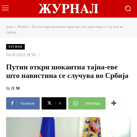
дома
Регион
Путин откри шокантна тајна-еве што навистина се случува во
Србија
РЕГИОН
04.10.2025 18:30
Путин откри шокантна тајна-еве
што навистина се случува во Србија
By
Л. М.
Facebook
X
WhatsApp