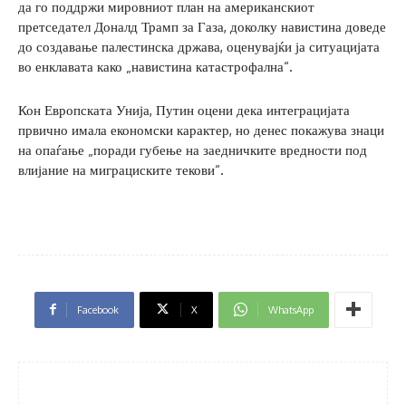
да го поддржи мировниот план на американскиот
претседател Доналд Трамп за Газа, доколку навистина доведе
до создавање палестинска држава, оценувајќи ја ситуацијата
во енклавата како „навистина катастрофална“.
Кон Европската Унија, Путин оцени дека интеграцијата
првично имала економски карактер, но денес покажува знаци
на опаѓање „поради губење на заедничките вредности под
влијание на миграциските текови“.
Facebook
X
WhatsApp