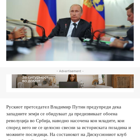
- Advertisement -
Рускиот претседател Владимир Путин предупреди дека
западните земји се обидуваат да предизвикаат обоена
револуција во Србија, наводно насочена кон младите, кои
според него не се целосно свесни за историската позадина и
можните последици. На состанокот на Дискусиониот клуб