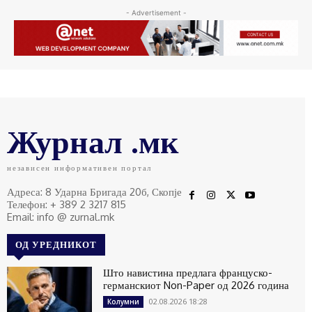
- Advertisement -
Журнал .мк
независен информативен портал
Адреса: 8 Ударна Бригада 20б, Скопје
Телефон: + 389 2 3217 815
Email: info @ zurnal.mk
ОД УРЕДНИКОТ
Што навистина предлага француско-
германскиот Non-Paper од 2026 година
02.08.2026 18:28
Колумни