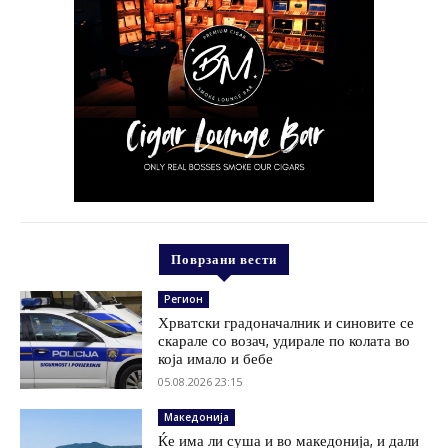
Поврзани вести
Регион
Хрватски градоначалник и синовите се
скарале со возач, удирале по колата во
која имало и бебе
05.08.2026 23:15
Македонија
Ќе има ли суша и во македонија, и дали