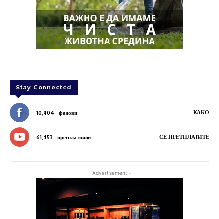
Stay Connected
КАКО
10,404
фанови
СЕ ПРЕТПЛАТИТЕ
61,453
претплатници
- Advertisement -