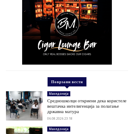
Поврзани вести
Македонија
Средношколци откриени дека користеле
вештачка интелигенција за полагање
државна матура
06.08.2026 23:18
Македонија