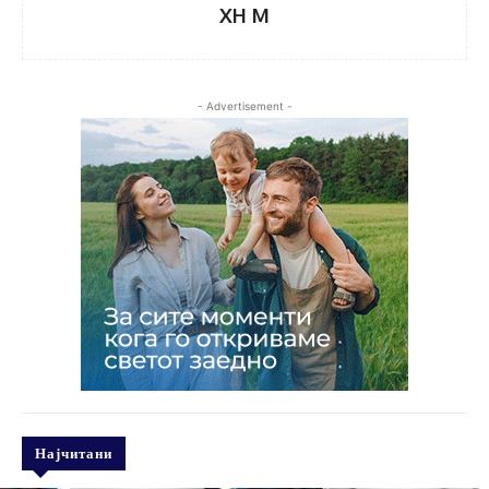
XH M
- Advertisement -
Најчитани