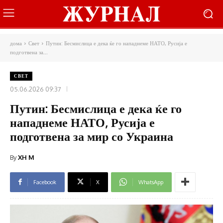
дома
Свет
Путин: Бесмислица е дека ќе го нападнеме НАТО, Русија е
подготвена за...
СВЕТ
05.06.2026 09:37
Путин: Бесмислица е дека ќе го
нападнеме НАТО, Русија е
подготвена за мир со Украина
By
XH M
Facebook
X
WhatsApp