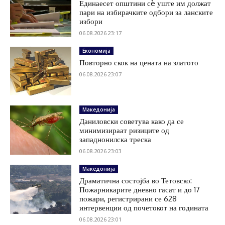
Единаесет општини сè уште им должат
пари на избирачките одбори за ланските
избори
06.08.2026 23:17
Економија
Повторно скок на цената на златото
06.08.2026 23:07
Македонија
Даниловски советува како да се
минимизираат ризиците од
западнонилска треска
06.08.2026 23:03
Македонија
Драматична состојба во Тетовско:
Пожарникарите дневно гасат и до 17
пожари, регистрирани се 628
интервенции од почетокот на годината
06.08.2026 23:01