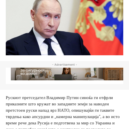
- Advertisement -
Рускиот претседател Владимир Путин синоќа ги отфрли
приказните што кружат во западните земји за наводен
претстоен руски напад врз НАТО, опишувајќи ги таквите
тврдења како апсурдни и „намерна манипулација“, а во исто
време рече дека Русија е подготвена за мир со Украина и