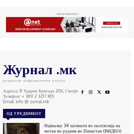
- Advertisement -
Журнал .мк
независен информативен портал
Адреса: 8 Ударна Бригада 20б, Скопје
Телефон: + 389 2 3217 815
Email: info @ zurnal.mk
ОД УРЕДНИКОТ
Најмалку 34 загинати во експлозија на
метан во рудник во Пакистан (ВИДЕО)