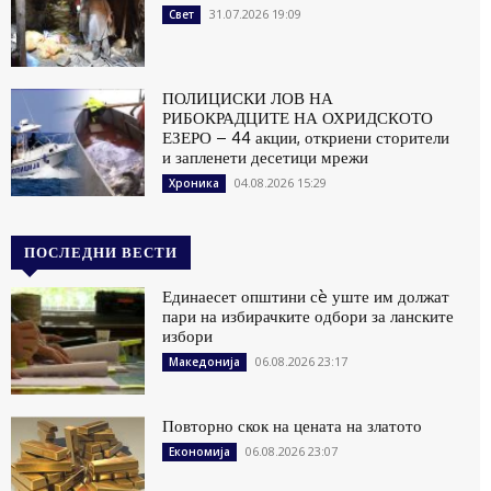
31.07.2026 19:09
Свет
ПОЛИЦИСКИ ЛОВ НА
РИБОКРАДЦИТЕ НА ОХРИДСКОТО
ЕЗЕРО – 44 акции, откриени сторители
и запленети десетици мрежи
04.08.2026 15:29
Хроника
ПОСЛЕДНИ ВЕСТИ
Единаесет општини сè уште им должат
пари на избирачките одбори за ланските
избори
06.08.2026 23:17
Македонија
Повторно скок на цената на златото
06.08.2026 23:07
Економија