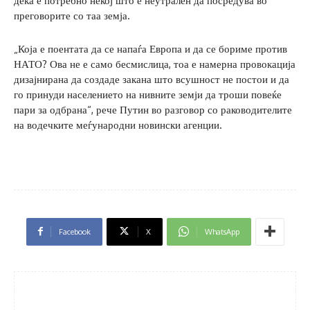
дека е потребно некој што е неутрален да посредува во
преговорите со таа земја.
„Која е поентата да се напаѓа Европа и да се бориме против
НАТО? Ова не е само бесмислица, тоа е намерна провокација
дизајнирана да создаде закана што всушност не постои и да
го принуди населението на нивните земји да троши повеќе
пари за одбрана“, рече Путин во разговор со раководителите
на водечките меѓународни новински агенции.
Facebook
X
WhatsApp