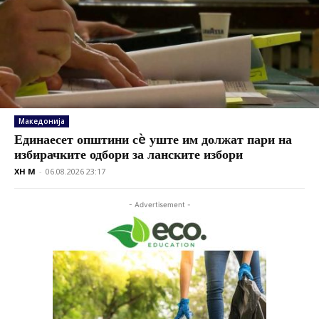
Македонија
Единаесет општини сè уште им должат пари на
избирачките одбори за ланските избори
XH M
-
06.08.2026 23:17
- Advertisement -