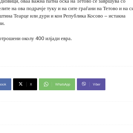
дизвици, оваа важна патна оска на Тетово се завршува со
лите на ова подрачје туку и на сите граѓани на Тетово и на с
пштина Теарце или дури и кон Република Косово – истакна
и.
потрошени околу 400 илјади евра.
book
X
WhatsApp
Viber