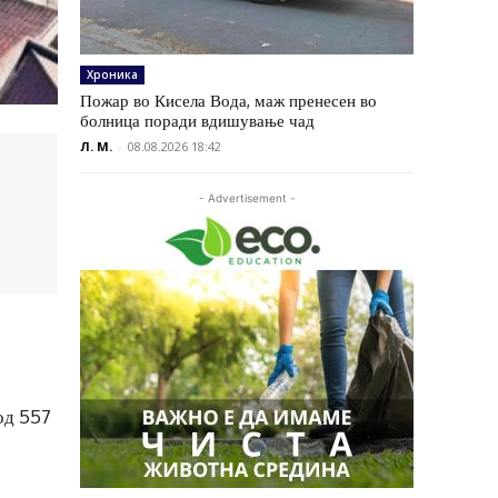
Хроника
Пожар во Кисела Вода, маж пренесен во
болница поради вдишување чад
Л. М.
-
08.08.2026 18:42
- Advertisement -
од 557