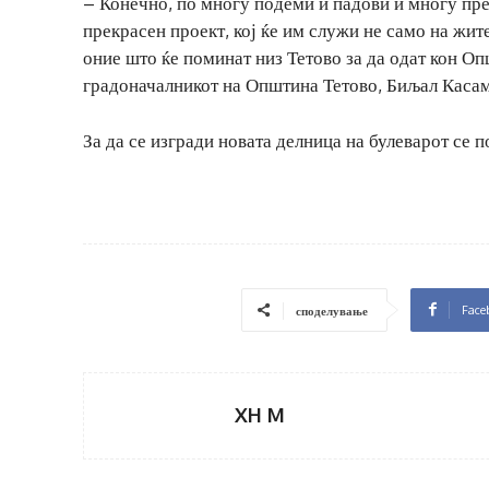
– Конечно, по многу подеми и падови и многу пре
прекрасен проект, кој ќе им служи не само на жите
оние што ќе поминат низ Тетово за да одат кон О
градоначалникот на Општина Тетово, Биљал Касам
За да се изгради новата делница на булеварот се 
Face
споделување
XH M