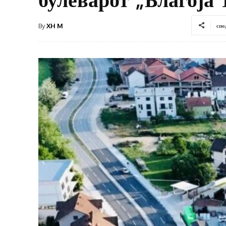
By
XH M
спо