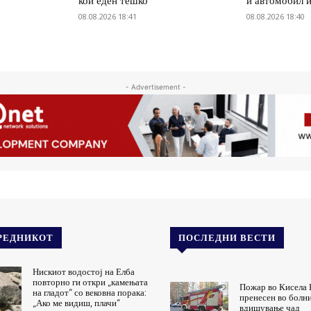
кои еден тешко
и автомобил 
08.08.2026 18:41
08.08.2026 18:40
- Advertisement -
РЕДНИКОТ
ПОСЛЕДНИ ВЕСТИ
Нискиот водостој на Елба
повторно ги откри „камењата
Пожар во Кисела 
на гладот“ со вековна порака:
пренесен во болн
„Ако ме видиш, плачи“
вдишување чад