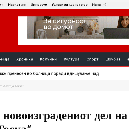
кт
Маркетинг
Импресум
Услови за користење
Мапа
омија
Хроника
Колумни
Култура
Спорт
Шоубиз
ж пренесен во болница поради вдишување чад
 мопеди во Скопје – тројца повредени, од кои еден тешко
 „Благоја Тоска“
 новоизградениот дел на
Тоска“