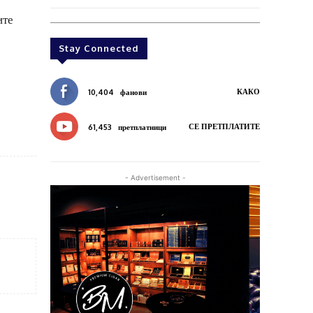
ите
Stay Connected
КАКО
10,404
фанови
СЕ ПРЕТПЛАТИТЕ
61,453
претплатници
- Advertisement -