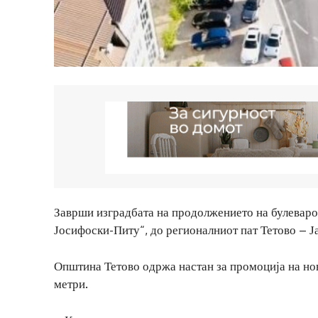
Заврши изградбата на продолжението на булеварот
Јосифоски-Питу“, до регионалниот пат Тетово – Ја
Општина Тетово одржа настан за промоција на нови
метри.