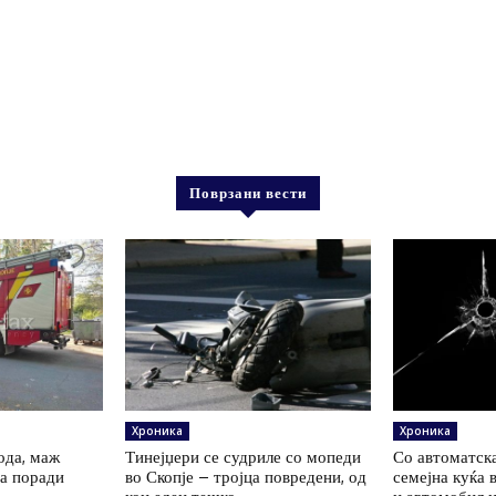
Поврзани вести
Хроника
Хроника
ода, маж
Тинејџери се судриле со мопеди
Со автоматск
ца поради
во Скопје – тројца повредени, од
семејна куќа 