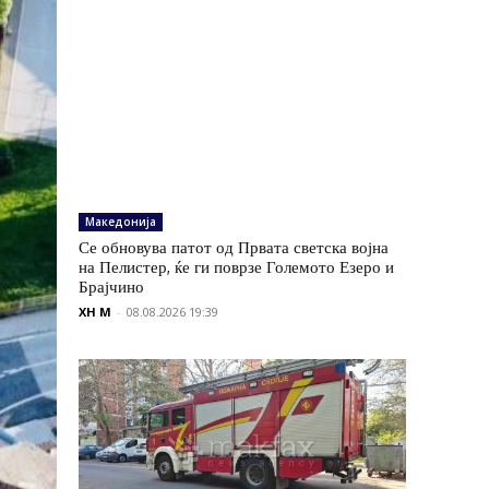
Македонија
Се обновува патот од Првата светска војна
на Пелистер, ќе ги поврзе Големото Езеро и
Брајчино
XH M
-
08.08.2026 19:39