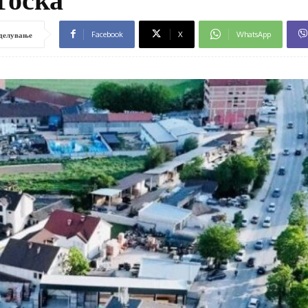
Facebook
X
WhatsApp
делување