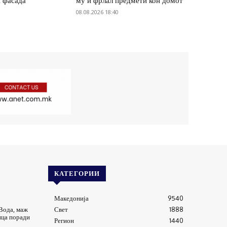
и фасада
му и фрлал предмети кон домот
08.08.2026 18:40
КАТЕГОРИИ
Македонија
9540
Вода, маж
Свет
1888
ица поради
Регион
1440