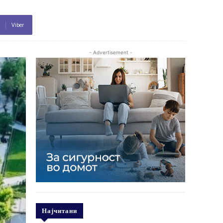
Viber
- Advertisement -
Најчитани