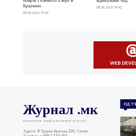
поврзе Големото Езеро и
вдишување чад
Брајчино
08.08.2026 18:42
08.08.2026 19:39
Журнал .мк
ОД У
независен информативен портал
Адреса: 8 Ударна Бригада 20б, Скопје
Телефон: + 389 2 3217 815