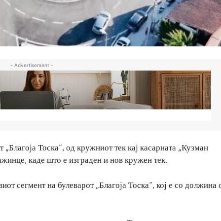
- Advertisement -
 „Благоја Тоска“, од кружниот тек кај касарната „Кузман
жинце, каде што е изграден и нов кружен тек.
от сегмент на булеварот „Благоја Тоска“, кој е со должина 