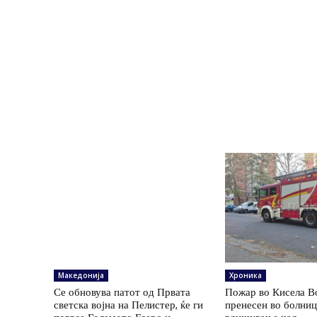
Македонија
Хроника
Се обновува патот од Првата
Пожар во Кисела В
светска војна на Пелистер, ќе ги
пренесен во болни