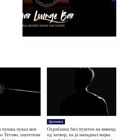
Хроника
а пушка пукал кон
Охриѓанец бил пуштен на викенд
во Тетово, оштетени
од затвор, па ја нападнал мајка