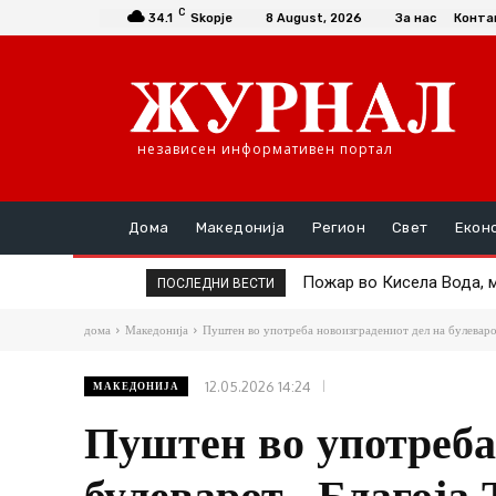
C
34.1
Skopje
8 August, 2026
За нас
Конта
независен информативен портал
Дома
Македонија
Регион
Свет
Екон
Пожар во Кисела Вода, ма
Тинејџери се судриле со
ПОСЛЕДНИ ВЕСТИ
дома
Македонија
Пуштен во употреба новоизградениот дел на булеварот
12.05.2026 14:24
МАКЕДОНИЈА
Пуштен во употреба
булеварот „Благоја 