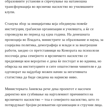
образовните установи и спречување на натамошна
трансформација во врсничко насилство во училишните
клупи.
Станува збор за иницијатива која обединува повеќе
институции, граѓански организации и училишта, а ќе се
спроведува во период од една година. На денешната
промоција во Владата, министрите за образование и наука, за
социјална политика, демографија и млади и за внатрешни
работи, заедно со претставници на Комората на психолози
посочија дека семејното и врсничкото насилство се
предизвици кои веројатно е дека ќе постојат и во иднина, но
обврска на институциите и сите општествени чинители е да
одговорат на најдобар можен начин за негативната
статистика да биде сведена на најниско ниво.
Министерката Јаневска рече дека проектот е насочен
директно кон сузбивање на најголемиот причинител на
врсничкото насилство – тоа е семејното насилство, што го
потврдуваат бројни релевантни организации и стручни лица.