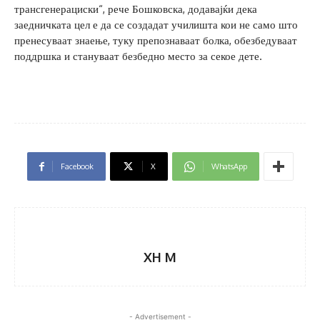
трансгенерациски“, рече Бошковска, додавајќи дека
заедничката цел е да се создадат училишта кои не само што
пренесуваат знаење, туку препознаваат болка, обезбедуваат
поддршка и стануваат безбедно место за секое дете.
Facebook
X
WhatsApp
XH M
- Advertisement -