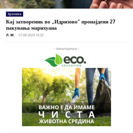
Хроника
Кај затвореник во „Идризово“ пронајдени 27
пакувања марихуана
Л. М.
-
07.08.2026 16:32
- Advertisement -