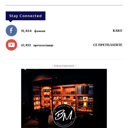
Stay Connected
КАКО
10,404
фанови
СЕ ПРЕТПЛАТИТЕ
61,453
претплатници
- Advertisement -