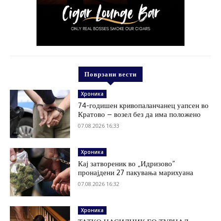
Поврзани вести
Хроника
74-годишен кривопаланчанец уапсен во
Кратово – возел без да има положено
07.08.2026 16:33
Хроника
Кај затвореник во „Идризово“
пронајдени 27 пакувања марихуана
07.08.2026 16:32
Хроника