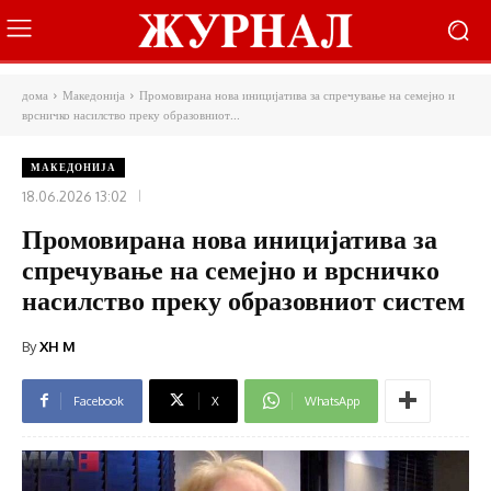
дома
Македонија
Промовирана нова иницијатива за спречување на семејно и
врсничко насилство преку образовниот...
МАКЕДОНИЈА
18.06.2026 13:02
Промовирана нова иницијатива за
спречување на семејно и врсничко
насилство преку образовниот систем
By
XH M
Facebook
X
WhatsApp