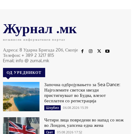
Журнал .мк
независен информативен портал
Адреса: 8 Ударна Бригада 20б, Скопје
Телефон: + 389 2 3217 815
Email: info @ zurnal.mk
ОД УРЕДНИКОТ
Започна одбројувањето за Sea Dance:
Најголемите светски ѕвезди
пристигнуваат во Будва, влезот
бесплатен со регистрација
06.08.2026 15:39
Шоубиз
Четири лица повредени во напад со нож
во Лондон, уапсена една жена
05.08.2026 17:52
Свет