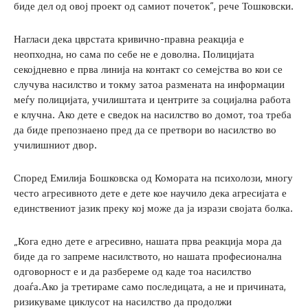
биде дел од овој проект од самиот почеток“, рече Тошковски.
Нагласи дека цврстата кривично-правна реакција е
неопходна, но сама по себе не е доволна. Полицијата
секојдневно е прва линија на контакт со семејства во кои се
случува насилство и токму затоа размената на информации
меѓу полицијата, училиштата и центрите за социјална работа
е клучна. Ако дете е сведок на насилство во домот, тоа треба
да биде препознаено пред да се претвори во насилство во
училишниот двор.
Според Емилија Бошковска од Комората на психолози, многу
често агресивното дете е дете кое научило дека агресијата е
единствениот јазик преку кој може да ја изрази својата болка.
„Кога едно дете е агресивно, нашата прва реакција мора да
биде да го запреме насилството, но нашата професионална
одговорност е и да разбереме од каде тоа насилство
доаѓа.Ако ја третираме само последицата, а не и причината,
ризикуваме циклусот на насилство да продолжи