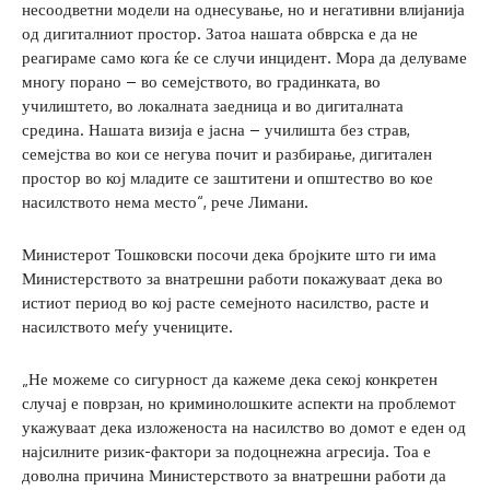
несоодветни модели на однесување, но и негативни влијанија
од дигиталниот простор. Затоа нашата обврска е да не
реагираме само кога ќе се случи инцидент. Мора да делуваме
многу порано – во семејството, во градинката, во
училиштето, во локалната заедница и во дигиталната
средина. Нашата визија е јасна – училишта без страв,
семејства во кои се негува почит и разбирање, дигитален
простор во кој младите се заштитени и општество во кое
насилството нема место“, рече Лимани.
Министерот Тошковски посочи дека бројките што ги има
Министерството за внатрешни работи покажуваат дека во
истиот период во кој расте семејното насилство, расте и
насилството меѓу учениците.
„Не можеме со сигурност да кажеме дека секој конкретен
случај е поврзан, но криминолошките аспекти на проблемот
укажуваат дека изложеноста на насилство во домот е еден од
најсилните ризик-фактори за подоцнежна агресија. Тоа е
доволна причина Министерството за внатрешни работи да