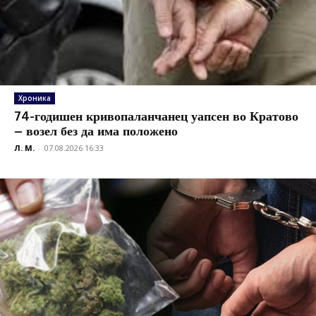
Хроника
74-годишен кривопаланчанец уапсен во Кратово
– возел без да има положено
Л. М.
-
07.08.2026 16:33