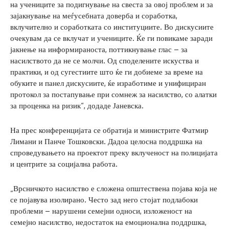
на учениците за подигнување на свеста за овој проблем и за
зајакнување на меѓусебната доверба и соработка,
вклучително и соработката со институциите. Во дискусиите
очекувам да се вклучат и учениците. Ќе ги повикаме заради
јакнење на информираноста, поттикнување глас – за
насилството да не се молчи. Од споделените искуства и
практики, и од сугестиите што ќе ги добиеме за време на
обуките и панел дискусиите, ќе изработиме и унифициран
протокол за постапување при сомнеж за насилство, со алатки
за проценка на ризик“, додаде Јаневска.
На прес конференцијата се обратија и министрите Фатмир
Лимани и Панче Тошковски. Дадоа целосна поддршка на
спроведувањето на проектот преку вклученост на полицијата
и центрите за социјална работа.
„Врсничкото насилство е сложена општествена појава која не
се појавува изолирано. Често зад него стојат подлабоки
проблеми – нарушени семејни односи, изложеност на
семејно насилство, недостаток на емоционална поддршка,