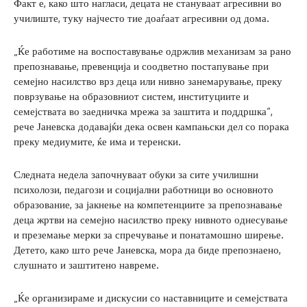
Факт е, како што нагласи, децата не стануваат агресивни во
училиште, туку најчесто тие доаѓаат агресивни од дома.
„Ќе работиме на воспоставување одржлив механизам за рано
препознавање, превенција и соодветно постапување при
семејно насилство врз деца или нивно занемарување, преку
поврзување на образовниот систем, институциите и
семејствата во заедничка мрежа за заштита и поддршка“,
рече Јаневска додавајќи дека освен кампањски дел со порака
преку медиумите, ќе има и теренски.
Следната недела започнуваат обуки за сите училишни
психолози, педагози и социјални работници во основното
образование, за јакнење на компетенциите за препознавање
деца жртви на семејно насилство преку нивното однесување
и преземање мерки за спречување и понатамошно ширење.
Детето, како што рече Јаневска, мора да биде препознаено,
слушнато и заштитено навреме.
„Ќе организираме и дискусии со наставниците и семејствата