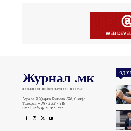
Журнал .мк
ОД У
независен информативен портал
Адреса: 8 Ударна Бригада 20б, Скопје
Телефон: + 389 2 3217 815
Email: info @ zurnal.mk