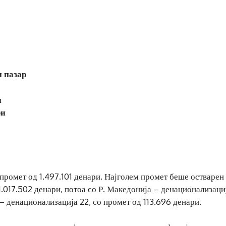
н пазар
и
ри
промет од 1.497.101 денари. Најголем промет беше остварен 
.017.502 денари, потоа со Р. Македонија – денационализаци
– денационализација 22, со промет од 113.696 денари.