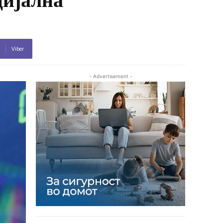
Viber
- Advertisement -