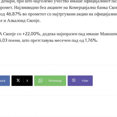
 денари, при што најголемо учество имаше официјалниот па
промет. Најликвидни беа акциите на Комерцијална банка Скоп
о од 46,87% во прометот со најтргувани акции на официјални
е и Алкалоид Скопје.
ТА Скопје со +22,00%, додека најизразен пад имаше Макошп
,03 поени, што претставува месечен пад од 1,76%.
book
X
WhatsApp
Viber