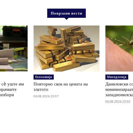
Поврзани вести
Економија
Македонија
 сè уште им
Повторно скок на цената на
Даниловски со
ирачките
златото
минимизираат
 избори
западнонилск
06.08.2026 23:07
06.08.2026 23:03