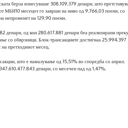
ската берза изнесуваше 308.109.379 денари, што претставув
от МБИ10 месецот го заврши на ниво од 9.766,03 поени, со
на непроменет на 129,90 поени.
82 денари, од кои 280.617.881 денари беа реализирани прек
ување со обврзници. Блок-трансакциите достигнаа 25.994.397
с на претходниот месец.
нсакции, што е намалување од 15,51% во споредба со април.
347.610.477.843 денари, со месечен пад од 1,47%.