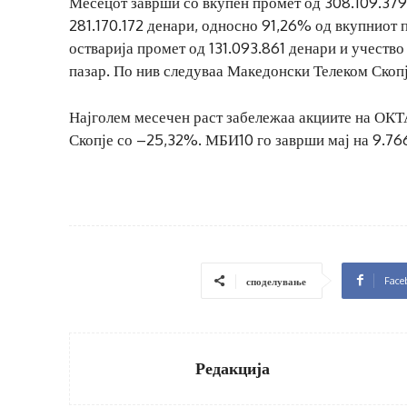
Месецот заврши со вкупен промет од 308.109.379
281.170.172 денари, односно 91,26% од вкупниот 
остварија промет од 131.093.861 денари и учеств
пазар. По нив следуваа Македонски Телеком Скопј
Најголем месечен раст забележаа акциите на ОК
Скопје со –25,32%. МБИ10 го заврши мај на 9.766
Face
споделување
Редакција