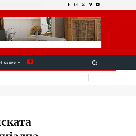
+Повеќе
нската
цијална