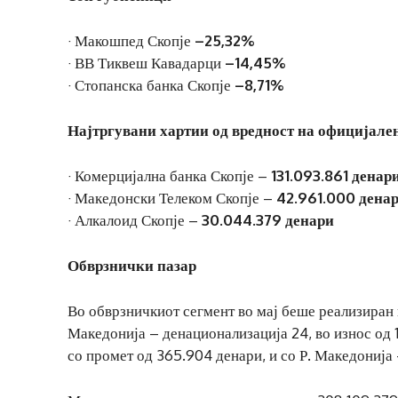
· Макошпед Скопје
–25,32%
· ВВ Тиквеш Кавадарци
–14,45%
· Стопанска банка Скопје
–8,71%
Најтргувани хартии од вредност на официјале
· Комерцијална банка Скопје –
131.093.861 денар
· Македонски Телеком Скопје –
42.961.000 дена
· Алкалоид Скопје –
30.044.379 денари
Обврзнички пазар
Во обврзничкиот сегмент во мај беше реализиран 
Македонија – денационализација 24, во износ од 1
со промет од 365.904 денари, и со Р. Македонија 