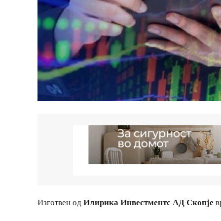
Изготвен од
Илирика Инвестментс АД Скопје
в