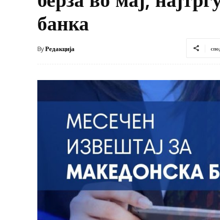
банка
By
Редакција
спо