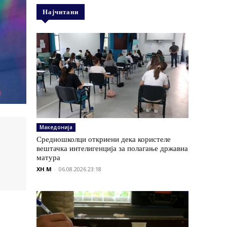
Најчитани
Македонија
Средношколци откриени дека користеле
вештачка интелигенција за полагање државна
матура
XH M
-
06.08.2026 23:18