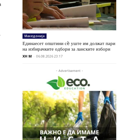
а
у
Македонија
Единаесет општини сè уште им должат пари
на избирачките одбори за ланските избори
XH M
-
06.08.2026 23:17
- Advertisement -