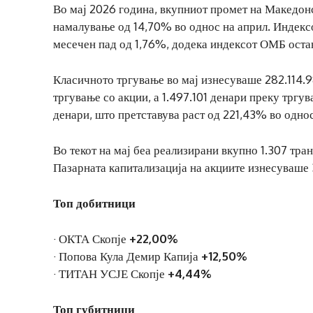
Во мај 2026 година, вкупниот промет на Македон
намалување од 14,70% во однос на април. Индекс
месечен пад од 1,76%, додека индексот ОМБ оста
Класичното тргување во мај изнесуваше 282.114.9
тргување со акции, а 1.497.101 денари преку трг
денари, што претставува раст од 221,43% во одно
Во текот на мај беа реализирани вкупно 1.307 тра
Пазарната капитализација на акциите изнесуваше 
Топ добитници
· ОКТА Скопје
+22,00%
· Попова Кула Демир Капија
+12,50%
· ТИТАН УСЈЕ Скопје
+4,44%
Топ губитници