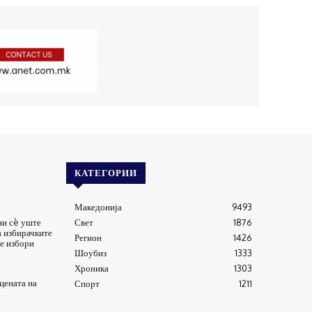
КАТЕГОРИИ
Македонија
9493
ни сè уште
Свет
1876
а избирачките
Регион
1426
е избори
Шоубиз
1333
Хроника
1303
цената на
Спорт
1211