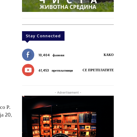
Stay Connected
КАКО
10,404
фанови
СЕ ПРЕТПЛАТИТЕ
61,453
претплатници
- Advertisement -
со Р.
ја 20,