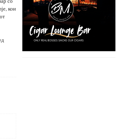
зар со
је, кои
от
ед