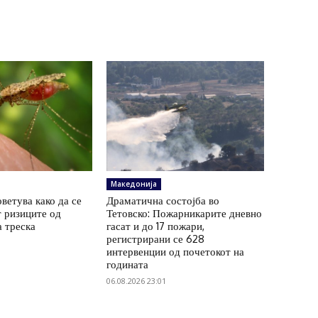
Македонија
ветува како да се
Драматична состојба во
 ризиците од
Тетовско: Пожарникарите дневно
а треска
гасат и до 17 пожари,
регистрирани се 628
интервенции од почетокот на
годината
06.08.2026 23:01