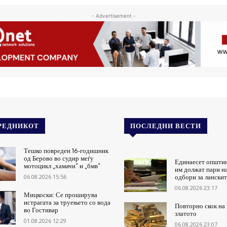
- Advertisement -
РЕДНИКОТ
ПОСЛЕДНИ ВЕСТИ
Тешко повреден 16-годишник
од Берово во судир меѓу
Единаесет општи
мотоцикл „хамачи“ и „бмв“
им должат пари н
06.08.2026 15:56
одбори за ланскит
06.08.2026 23:17
Мицкоски: Се проширува
истрагата за труењето со вода
Повторно скок на 
во Гостивар
златото
01.08.2026 12:29
06.08.2026 23:07