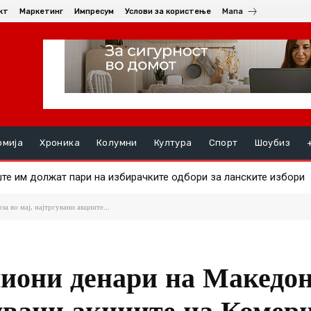
кт
Маркетинг
Импресум
Услови за користење
Мапа
омија
Хроника
Колумни
Култура
Спорт
Шоубиз
 им должат пари на избирачките одбори за ланските избори
а на златото
а во мај, најтргувани акциите...
лиони денари на Македо
гувани акциите на Комер