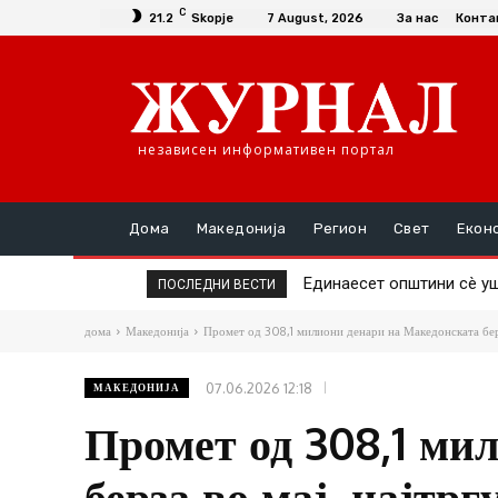
C
21.2
Skopje
7 August, 2026
За нас
Конта
независен информативен портал
Дома
Македонија
Регион
Свет
Екон
Единаесет општини сè уште
Повторно скок на ценат
ПОСЛЕДНИ ВЕСТИ
дома
Македонија
Промет од 308,1 милиони денари на Македонската берз
07.06.2026 12:18
МАКЕДОНИЈА
Промет од 308,1 ми
берза во мај, најтр