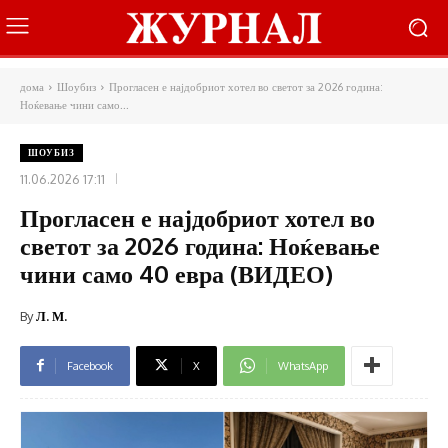
дома
Шоубиз
Прогласен е најдобриот хотел во светот за 2026 година:
Ноќевање чини само...
ШОУБИЗ
11.06.2026 17:11
Прогласен е најдобриот хотел во
светот за 2026 година: Ноќевање
чини само 40 евра (ВИДЕО)
By
Л. М.
Facebook
X
WhatsApp