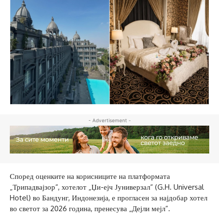
- Advertisement -
Според оценките на корисниците на платформата
„Трипадвајзор“, хотелот „Џи-ејч Јуниверзал“ (G.H. Universal
Hotel) во Бандунг, Индонезија, е прогласен за најдобар хотел
во светот за 2026 година, пренесува „Дејли мејл“.