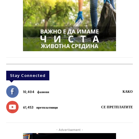
Stay Connected
КАКО
10,404
фанови
СЕ ПРЕТПЛАТИТЕ
61,453
претплатници
- Advertisement -