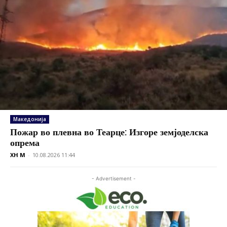
Македонија
Пожар во плевна во Теарце: Изгоре земјоделска
опрема
XH M
-
10.08.2026 11:44
- Advertisement -