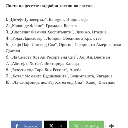
Листа на десетте најдобри хотели во светот:
1. „Џи-ејч Јуниверзал“, Бандунг, Индонезија
2. „Колин де Франс“, Грамадо, Бразил
3. „Спортинг Фемили Хоспиталити“, Ливињо, Италија
4. „Ројал Ланкастер“, Лондон, Обединето Кралство
5. „Фајв Пајн Лоџ енд Спа“, Орегон, Соединети Американски
Држави
6. „Ла Сиеста Хој Ан Ресорт енд Спа“, Хој Ан, Виетнам
7. „Абигејлс Хотел“, Викторија, Канада
8. „Букути енд Тара Бич Ресорт“, Аруба
9. „Хотел Моментс Будимпешта“, Будимпешта, Унгарија
10. „Ла Синфонија дел Реј Хотел енд Спа“, Ханој, Виетнам
Facebook
X
WhatsApp