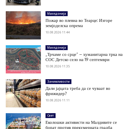
Македонија
Пожар во плевна во Теарце: Изгоре
земјоделска опрема
10.08.2026 11:44
Македонија
„Трчаме со срце“ – хуманитарна трка на
СОС Детско село на 19 септември
10.08.2026 11:35
Занимливости
Дали јајцата треба да се чуваат во
фрижидер?
10.08.2026 11:11
Свет
Еколошки активисти на Малдивите се
борат против прекумерната градба