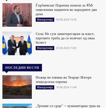
Ѓорѓиевски: Парична помош за 456
онколошки пациенти во наредните два
дена
04.08.2026 15:36
Македонија
Села: Не сум заинтересиран за власт,
партиите треба да се излечат од оваа
болест
03.08.2026 15:30
Македонија
ПОСЛЕДНИ ВЕСТИ
Пожар во плевна во Теарце: Изгоре
земјоделска опрема
10.08.2026 11:44
Македонија
„Трчаме со срце“ – хуманитарна трка на