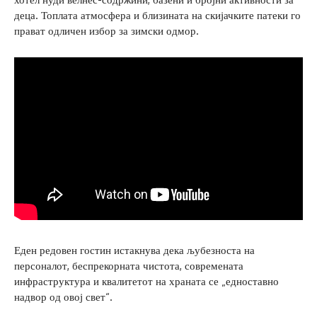
деца. Топлата атмосфера и близината на скијачките патеки го
прават одличен избор за зимски одмор.
Еден редовен гостин истакнува дека љубезноста на
персоналот, беспрекорната чистота, современата
инфраструктура и квалитетот на храната се „едноставно
надвор од овој свет“.