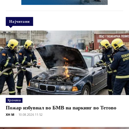
Најчитани
Хроника
Пожар избувнал во БМВ на паркинг во Тетово
XH M
-
10.08.2026 11:52