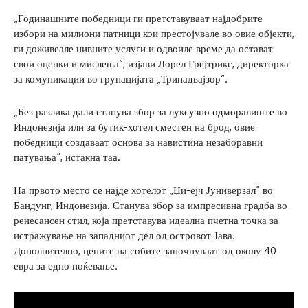
„Годинашните победници ги претставуваат најдобрите
избори на милиони патници кои престојувале во овие објекти,
ги доживеале нивните услуги и одвоиле време да остават
свои оценки и мислења“, изјави Лорел Грејтрикс, директорка
за комуникации во групацијата „Трипадвајзор“.
„Без разлика дали станува збор за луксузно одморалиште во
Индонезија или за бутик-хотел сместен на брод, овие
победници создаваат основа за навистина незаборавни
патувања“, истакна таа.
На првото место се најде хотелот „Џи-ејч Јуниверзал“ во
Бандунг, Индонезија. Станува збор за импресивна градба во
ренесансен стил, која претставува идеална пчетна точка за
истражување на западниот дел од островот Јава.
Дополнително, цените на собите започнуваат од околу 40
евра за едно ноќевање.