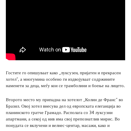
Гостите го опишуваат како „луксузен, пријатен и прекрасен
хотел“, а многумина особено ги издвојуваат содржините
наменети за деца, меѓу кои се трамболини и боење на лицето.
Второто место му припадна на хотелот „Колин де Франс“ во
Бразил. Овој хотел внесува дел од европската елеганција во
планинското гратче Грамадо. Располага со 34 луксузни
апартмани, а секој од нив има свој препознатлив мирис. Во
понудата се вклучени и велнес-центар, масажи, како и