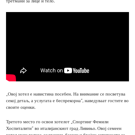
третмани за лице и тело.
„Овој хотел е навистина посебен. На внимание се посветува
секој детаљ, а услугата е беспрекорна“, наведуваат гостите во
своите оценки.
Третото место го освои хотелот „Спортинг Фемили
Хоспиталити“ во италијанскиот град Ливињо
.
Овој семеен
хотел нуди велнес-содржини, базени и бројни активности за