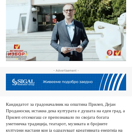
- Advertisement -
Кандидатот за градоначалник на општина Прилеп, Дејан
Проданоски, истакна дека културата е душата на еден град, а
Прилеп отсекогаш се препознавало по својата богата
уметничка традиција, театарот, музиката и бројните
културни настани кои ја одразуваат креативната енергија на