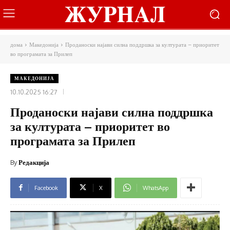
дома
Македонија
Проданоски најави силна поддршка за културата – приоритет
во програмата за Прилеп
МАКЕДОНИЈА
10.10.2025 16:27
Проданоски најави силна поддршка
за културата – приоритет во
програмата за Прилеп
By
Редакција
Facebook
X
WhatsApp