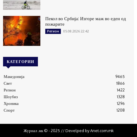
Пекол во Србија: Изгоре маж во еден од
пожарите
05.08.2026 22:42
Регион
КАТЕГОРИИ
Македонија
9465
Свет
1866
Регион
1422
Шоубиз
1328
Хроника
1296
Спорт
1208
Журнал .мк © - 2025 // Develped by Anet.com.mk