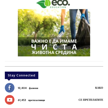
Stay Connected
КАКО
10,404
фанови
СЕ ПРЕТПЛАТИТЕ
61,453
претплатници