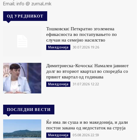
Email: info @ zurnal.mk
ОД УРЕДНИКОТ
Тошковски: Петкратно зголемена
ефикасноста во постапувањето по
случаи на семејно насилство
30.07.2026 19:26
Македонија
Димитриеска-Кочоска: Намален јавниот
долг во вториот квартал во споредба со
првиот квартал од годинава
31.07.2026 12:22
Македонија
ПОСЛЕДНИ ВЕСТИ
Ќе има ли суша и во македонија, и дали
постои закана од недостаток на струја
05.08.2026 22:59
Македонија