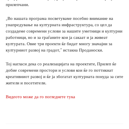
прилепчани.
„Во нашата програма посветуваме посебно внимание на
унапредување на културната инфраструктура, со цел да
создадеме современи услови за нашите уметници и културни
работници, но и за граѓаните кои ја сакаат и ја живеат
културата. Овие три проекти ќе бидат многу значајни за
културниот развој на градот,“ истакна Проданоски.
Тој нагласи дека со реализацијата на проектите, Прилеп ќе
добие современи простори и услови кои ќе го поттикнат
креативниот развој и ќе ја збогатат културната понуда за сите
жители и посетители.
Видеото може да го погледнете тука