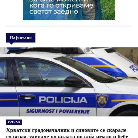
Најчитани
Регион
Хрватски градоначалник и синовите се скарале
со возач, удирале по колата во која имало и бебе