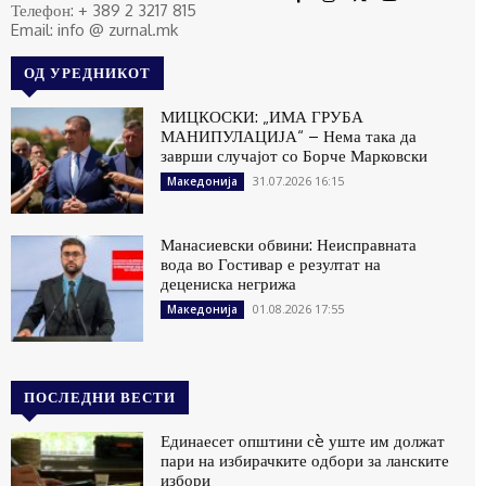
Телефон: + 389 2 3217 815
Email: info @ zurnal.mk
ОД УРЕДНИКОТ
МИЦКОСКИ: „ИМА ГРУБА
МАНИПУЛАЦИЈА“ – Нема така да
заврши случајот со Борче Марковски
31.07.2026 16:15
Македонија
Манасиевски обвини: Неисправната
вода во Гостивар е резултат на
децениска негрижа
01.08.2026 17:55
Македонија
ПОСЛЕДНИ ВЕСТИ
Единаесет општини сè уште им должат
пари на избирачките одбори за ланските
избори