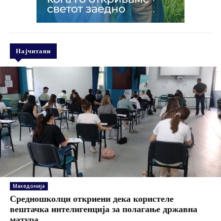
Најчитани
Македонија
Средношколци откриени дека користеле
вештачка интелигенција за полагање државна
матура