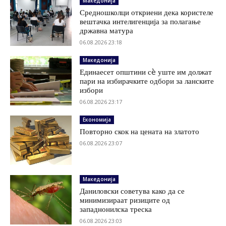
Македонија
Средношколци откриени дека користеле
вештачка интелигенција за полагање
државна матура
06.08.2026 23:18
Македонија
Единаесет општини сè уште им должат
пари на избирачките одбори за ланските
избори
06.08.2026 23:17
Економија
Повторно скок на цената на златото
06.08.2026 23:07
Македонија
Даниловски советува како да се
минимизираат ризиците од
западнонилска треска
06.08.2026 23:03