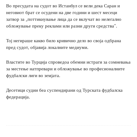
Во пресудата на судот во Истанбул се вели дека Саран и
неговиот брат се осудени на две години и шест месеци
затвор за „поттикнување лица да се вклучат во нелегално
обложување преку реклами или разни други средства“.
Тој негираше какво било кривично дело во своја одбрана
пред судот, објавија локалните медиуми.
Властите во Турција спроведоа обемни истраги за сомневања
за местење натпревари и обложување во професионалните
фудбалски лиги во земјата.
Десетици судии беа суспендирани од Турската фудбалска
федерација.