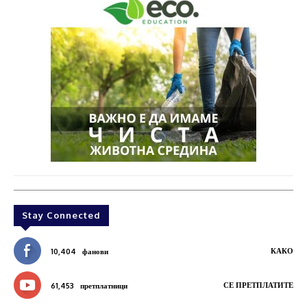
Stay Connected
КАКО
10,404
фанови
СЕ ПРЕТПЛАТИТЕ
61,453
претплатници