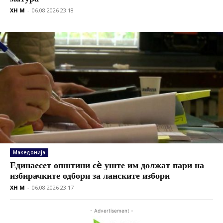
XH M
-
06.08.2026 23:18
Македонија
Единаесет општини сè уште им должат пари на
избирачките одбори за ланските избори
XH M
-
06.08.2026 23:17
- Advertisement -