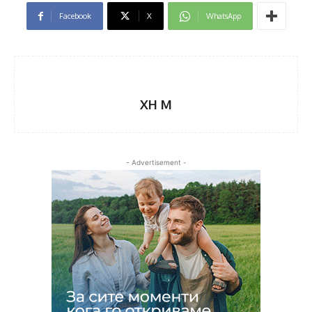
Facebook
X
WhatsApp
XH M
- Advertisement -