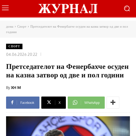
дома
Спорт
Претседателот на Фенербахче осуден на казна затвор од две и пол
години
СПОРТ
04.06.2026 20:22
Претседателот на Фенербахче осуден
на казна затвор од две и пол години
By
XH M
Facebook
X
WhatsApp