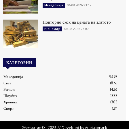
06.08.2026 23:17
Македонија
Повторно скок на цената на златото
06.08.2026 23:07
Економија
КАТЕГОРИИ
Македонија
9493
Свет
1876
Регион
1426
Шоубиз
1333
Хроника
1303
Спорт
1211
Журнал .мк © - 2025 // Develped by Anet.com.mk