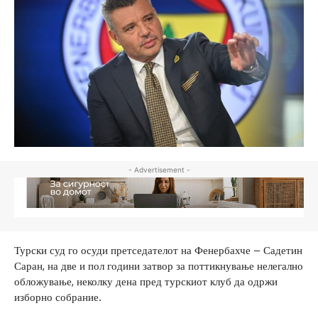
- Advertisement -
Турски суд го осуди претседателот на Фенербахче – Садетин
Саран, на две и пол години затвор за поттикнување нелегално
обложување, неколку дена пред турскиот клуб да одржи
изборно собрание.