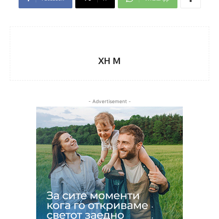
XH M
- Advertisement -