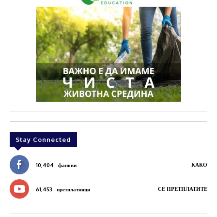
Stay Connected
КАКО
10,404
фанови
СЕ ПРЕТПЛАТИТЕ
61,453
претплатници