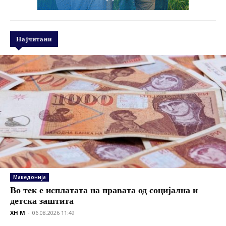
Најчитани
Македонија
Во тек е исплатата на правата од социјална и
детска заштита
XH M
-
06.08.2026 11:49