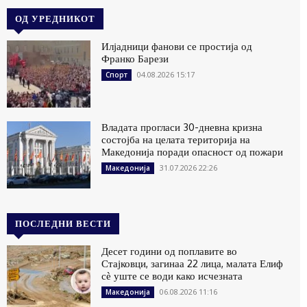
ОД УРЕДНИКОТ
Илјадници фанови се простија од
Франко Барези
04.08.2026 15:17
Спорт
Владата прогласи 30-дневна кризна
состојба на целата територија на
Македонија поради опасност од пожари
31.07.2026 22:26
Македонија
ПОСЛЕДНИ ВЕСТИ
Десет години од поплавите во
Стајковци, загинаа 22 лица, малата Елиф
сѐ уште се води како исчезната
06.08.2026 11:16
Македонија