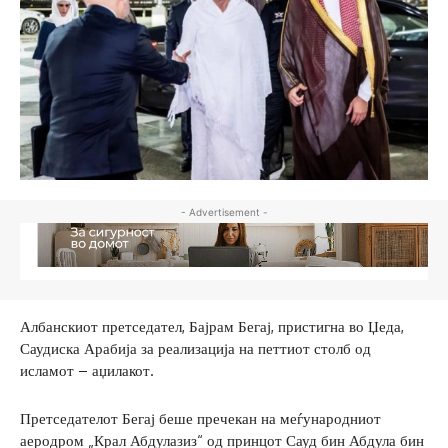
- Advertisement -
Албанскиот претседател, Бајрам Бегај, пристигна во Џеда,
Саудиска Арабија за реализација на петтиот столб од
исламот – аџилакот.
Претседателот Бегај беше пречекан на меѓународниот
аеродром „Крал Абдулазиз“ од принцот Сауд бин Абдула бин