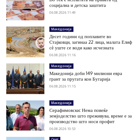
социјална и детска заштита
06.08.2026 11:49
Македонија
Десет години од поплавите во
Стајковци, загинаа 22 лица, малата Елиф
сѐ уште се води како исчезната
06.08.2026 11:16
Македонија
Македонија доби 149 милиони евра
грант за пругата кон Бугарија
06.08.2026 11:15
Македонија
Серафимовски: Нема повеќе
земјоделство што преживува, време е за
производство што носи профит
06.08.2026 10:53
Свет