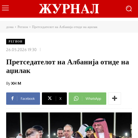
дома
Регион
Претседателот на Албанија отиде на аџилак
РЕГИОН
26.05.2026 19:30
Претседателот на Албанија отиде на
аџилак
By
XH M
Facebook
X
WhatsApp