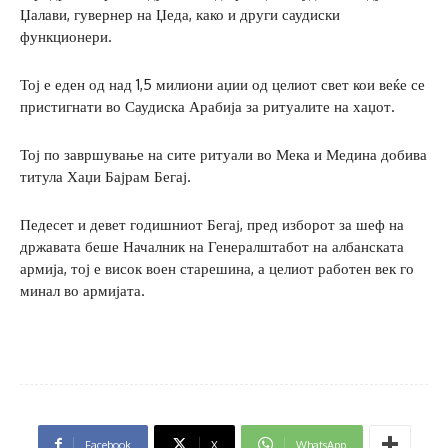
Џалави, гувернер на Џеда, како и други саудиски
функционери.
Тој е еден од над 1,5 милиони аџии од целиот свет кои веќе се
пристигнати во Саудиска Арабија за ритуалите на хаџот.
Тој по завршување на сите ритуали во Мека и Медина добива
титула Хаџи Бајрам Бегај.
Педесет и девет годишниот Бегај, пред изборот за шеф на
државата беше Началник на Генералштабот на албанската
армија, тој е висок воен старешина, а целиот работен век го
минал во армијата.
Facebook
X
WhatsApp