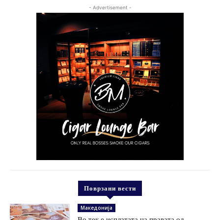
- Advertisement -
Поврзани вести
Македонија
Во тек е исплатата на правата од