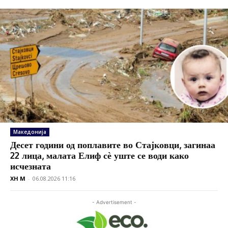
Македонија
Десет години од поплавите во Стајковци, загинаа
22 лица, малата Елиф сѐ уште се води како
исчезната
XH M
-
06.08.2026 11:16
- Advertisement -