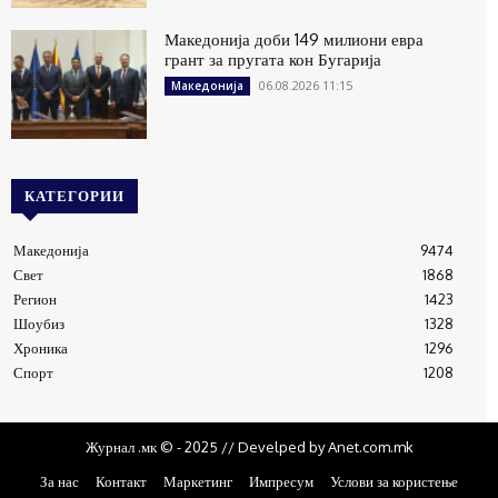
Македонија доби 149 милиони евра
грант за пругата кон Бугарија
06.08.2026 11:15
Македонија
КАТЕГОРИИ
Македонија
9474
Свет
1868
Регион
1423
Шоубиз
1328
Хроника
1296
Спорт
1208
Журнал .мк © - 2025 // Develped by Anet.com.mk
За нас
Контакт
Маркетинг
Импресум
Услови за користење