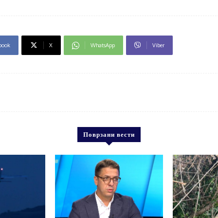
book
X
WhatsApp
Viber
Поврзани вести