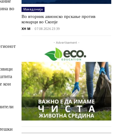
рание
дина во
Македонија
Во вторник авионско прскање против
комарци во Скопје
XH M
-
07.08.2026 23:39
а
- Advertisement -
егионот
извици
аштита
е кои
нители
атешки