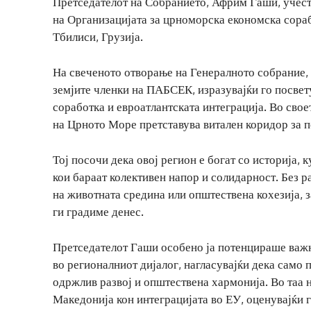
Претседателот на Собранието, Африм Гаши, учест
на Организацијата за црноморска економска сораб
Тбилиси, Грузија.
На свеченото отворање на Генералното собрание, 
земјите членки на ПАБСЕК, изразувајќи го посве
соработка и евроатлантската интеграција. Во сво
на Црното Море претставува витален коридор за п
Тој посочи дека овој регион е богат со историја, 
кои бараат колективен напор и солидарност. Без р
на животната средина или општествена кохезија, з
ги градиме денес.
Претседателот Гаши особено ја потенцираше важн
во регионалниот дијалог, нагласувајќи дека само
одржлив развој и општествена хармонија. Во таа н
Македонија кон интеграцијата во ЕУ, оценувајќи 