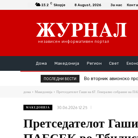
C
23.2
Skopje
8 August, 2026
За нас
Конта
независен информативен портал
Дома
Македонија
Регион
Свет
Екон
Во вторник авионско прс
Д-р Трајановски: По т
ПОСЛЕДНИ ВЕСТИ
дома
Македонија
Претседателот Гаши на 67. Генерално собрание на П
30.06.2026 12:25
МАКЕДОНИЈА
Претседателот Гаши 
ПАБСЕК во Тбилис