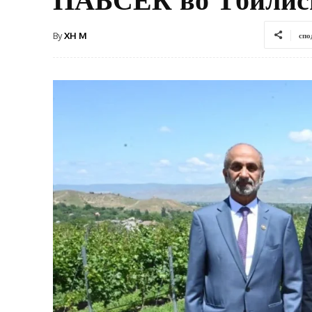
By
XH M
спо