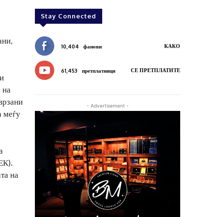
Stay Connected
ани,
КАКО
10,404
фанови
СЕ ПРЕТПЛАТИТЕ
61,453
претплатници
и
 на
оврзани
- Advertisement -
а меѓу
а
ЕК).
та на