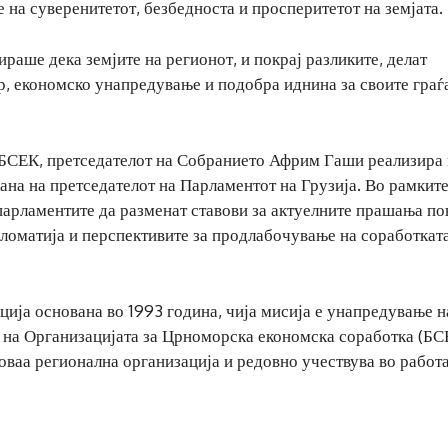
е на суверенитетот, безбедноста и просперитетот на земјата.
ираше дека земјите на регионот, и покрај разликите, делат
, економско унапредување и подобра иднина за своите граѓ
АБСЕК, претседателот на Собранието Африм Гаши реализира 
ана на претседателот на Парламентот на Грузија. Во рамките
 парламентите да разменат ставови за актуелните прашања п
ломатија и перспективите за продлабочување на соработкат
ја основана во 1993 година, чија мисија е унапредување н
 на Организацијата за Црноморска економска соработка (БС
оваа регионална организација и редовно учествува во работа