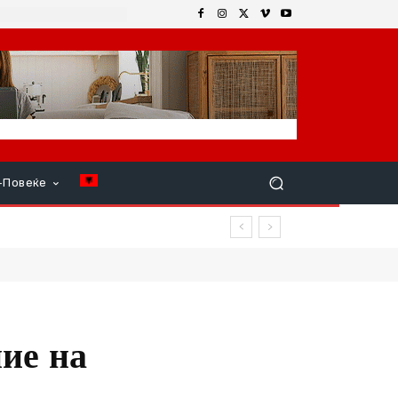
+Повеќе
вар продолжи
ние на