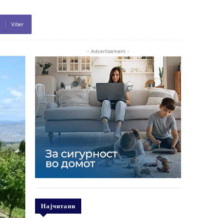
Viber
- Advertisement -
Најчитани