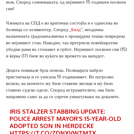
нож. Според сомневањата, од нејзиниот 15-годишен посвоен
син!
Членката на СПД е во критична состојба и е однесена во
болница со хеликоптер. Според „
Билд
“, неодамна
назначената градоначалничка е пронајдена тешко повредена
во нејзиниот стан. Наводно, таа претрпела повеќекратни
убодни рани во стомакот и грбот. Нејзиниот посвоен син (15)
и ќерка (17) биле во куќата во времето на нападот.
Децата повикале брза помош. Полицијата набрзо
пристигнала и го уапсила 15-годишникот. Во патролно
возило, на момчето му биле ставени лисици и му било
ставено судско одело. Според истражителите, ова било
направено само за да се спречи уништување на доказите.
IRIS STALZER STABBING UPDATE:
POLICE ARREST MAYOR’S 15-YEAR-OLD
ADOPTED SON IN HERDECKE
HTTPS://T.CO/ZDNXVWTMTX