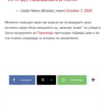
— Cedar News (@cedar_news)
October 7, 2025
Момчето наводно прво им кажало на полицајците дека
неговата мајка била нападната од „неколку мажи“ на улицата.
Затоа медиумите во
Германија
претходно објавија дека е во
тек голема операција за потрага по напаѓачите.
Facebook
X
WhatsApp