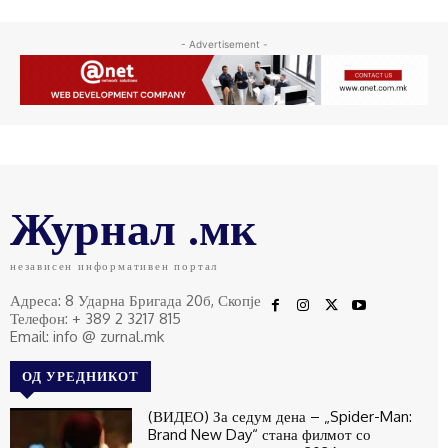
- Advertisement -
Журнал .мк
независен информативен портал
Адреса: 8 Ударна Бригада 20б, Скопје
Телефон: + 389 2 3217 815
Email: info @ zurnal.mk
ОД УРЕДНИКОТ
(ВИДЕО) За седум дена – „Spider-Man:
Brand New Day“ стана филмот со