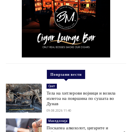
Поврзани вести
Свет
Тела на хитлерови војници и возила
излегоа на површина по сушата во
Дунав
09.08.2026 11:40
Македонија
Поскапеа алкохолот, цигарите и