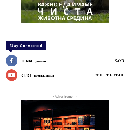
Stay Connected
КАКО
10,404
фанови
СЕ ПРЕТПЛАТИТЕ
61,453
претплатници
- Advertisement -