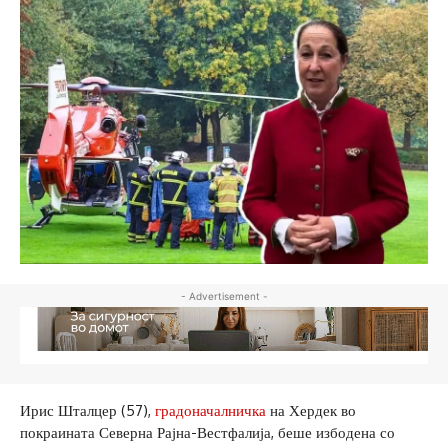
- Advertisement -
Ирис Шталцер (57),
градоначалничка
на Хердек во
покраината Северна Рајна-Вестфалија, беше избодена со