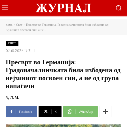
дома
Свет
Пресврт во Германија: Градоначалничката била избодена од
нејзиниот посвоен син, а не...
СВЕТ
07.10.2025 17:31
Пресврт во Германија:
Градоначалничката била избодена од
нејзиниот посвоен син, а не од група
напаѓачи
By
Л. М.
Facebook
X
WhatsApp