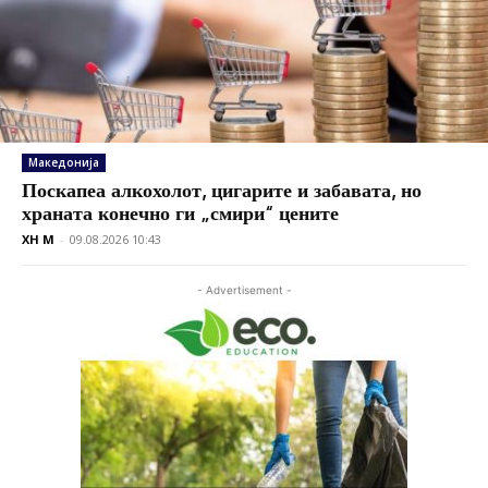
Македонија
Поскапеа алкохолот, цигарите и забавата, но
храната конечно ги „смири“ цените
XH M
-
09.08.2026 10:43
- Advertisement -