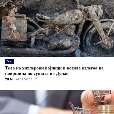
Свет
Тела на хитлерови војници и возила излегоа на
површина по сушата во Дунав
XH M
-
09.08.2026 11:40