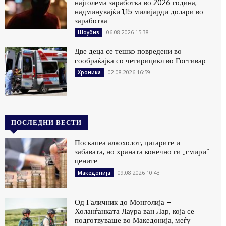
најголема заработка во 2026 година,
надминувајќи 1,15 милијарди долари во
заработка
06.08.2026 15:38
Шоубиз
Две деца се тешко повредени во
сообраќајка со четирицикл во Гостивар
02.08.2026 16:59
Хроника
ПОСЛЕДНИ ВЕСТИ
Поскапеа алкохолот, цигарите и
забавата, но храната конечно ги „смири“
цените
09.08.2026 10:43
Македонија
Од Галичник до Монголија –
Холанѓанката Лаура ван Лар, која се
подготвуваше во Македонија, меѓу