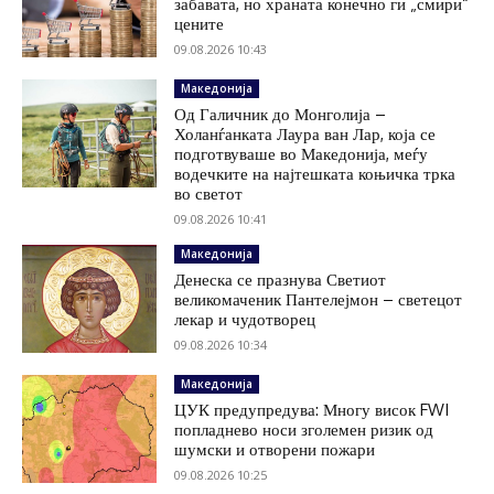
забавата, но храната конечно ги „смири“
цените
09.08.2026 10:43
Македонија
Од Галичник до Монголија –
Холанѓанката Лаура ван Лар, која се
подготвуваше во Македонија, меѓу
водечките на најтешката коњичка трка
во светот
09.08.2026 10:41
Македонија
Денеска се празнува Светиот
великомаченик Пантелејмон – светецот
лекар и чудотворец
09.08.2026 10:34
Македонија
ЦУК предупредува: Многу висок FWI
попладнево носи зголемен ризик од
шумски и отворени пожари
09.08.2026 10:25