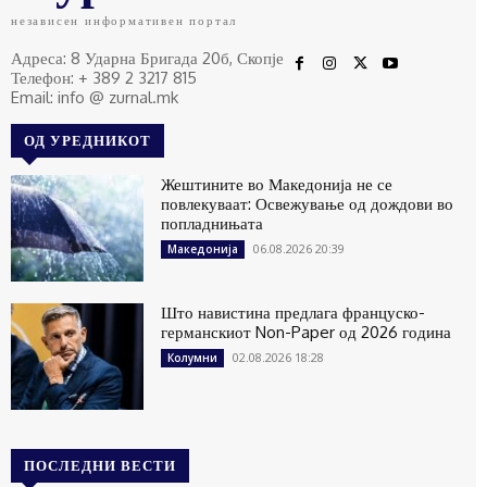
независен информативен портал
Адреса: 8 Ударна Бригада 20б, Скопје
Телефон: + 389 2 3217 815
Email: info @ zurnal.mk
ОД УРЕДНИКОТ
Жештините во Македонија не се
повлекуваат: Освежување од дождови во
попладнињата
06.08.2026 20:39
Македонија
Што навистина предлага француско-
германскиот Non-Paper од 2026 година
02.08.2026 18:28
Колумни
ПОСЛЕДНИ ВЕСТИ