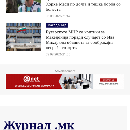
Хорхе Меси по долга и тешка борба со
болеста
08.08.2026 21:44
Македонија
Бугарското МНР со критики за
Македонија поради случајот со Ива
Михајлова обвинета за сообраќајна
несреќа со жртва
08.08.2026 21:06
- Advertisement -
Журнал .мк