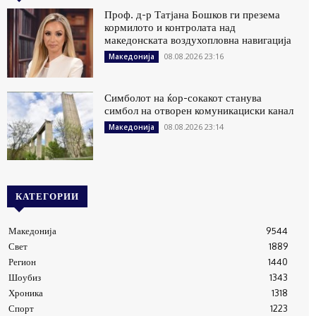
Проф. д-р Татјана Бошков ги презема
кормилото и контролата над
македонската воздухопловна навигација
08.08.2026 23:16
Македонија
Симболот на ќор-сокакот станува
симбол на отворен комуникациски канал
08.08.2026 23:14
Македонија
КАТЕГОРИИ
Македонија
9544
Свет
1889
Регион
1440
Шоубиз
1343
Хроника
1318
Спорт
1223