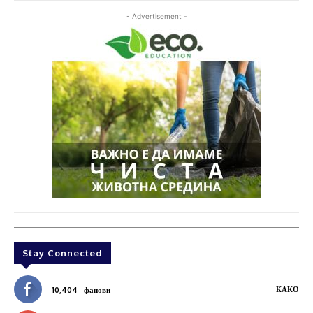
- Advertisement -
Stay Connected
КАКО
10,404
фанови