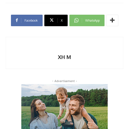
Facebook
X
WhatsApp
XH M
- Advertisement -