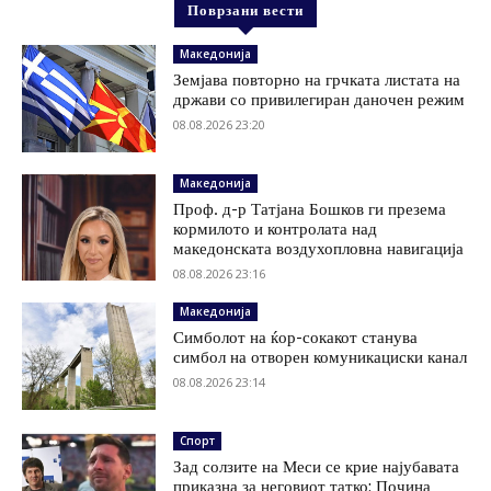
Поврзани вести
Македонија
Земјава повторно на грчката листата на
држави со привилегиран даночен режим
08.08.2026 23:20
Македонија
Проф. д-р Татјана Бошков ги презема
кормилото и контролата над
македонската воздухопловна навигација
08.08.2026 23:16
Македонија
Симболот на ќор-сокакот станува
симбол на отворен комуникациски канал
08.08.2026 23:14
Спорт
Зад солзите на Меси се крие најубавата
приказна за неговиот татко: Почина