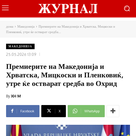
дома
Македонија
Премиерите на Македонија и Хрватска, Мицкоски и
Пленковиќ, утре ќе остварат средба...
МАКЕДОНИЈА
25.05.2026 13:09
Премиерите на Македонија и
Хрватска, Мицкоски и Пленковиќ,
утре ќе остварат средба во Охрид
By
XH M
Facebook
X
WhatsApp