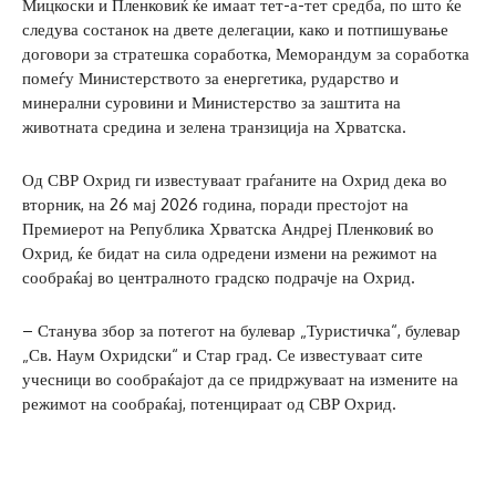
Мицкоски и Пленковиќ ќе имаат тет-а-тет средба, по што ќе
следува состанок на двете делегации, како и потпишување
договори за стратешка соработка, Меморандум за соработка
помеѓу Министерството за енергетика, рударство и
минерални суровини и Министерство за заштита на
животната средина и зелена транзиција на Хрватска.
Од СВР Охрид ги известуваат граѓаните на Охрид дека во
вторник, на 26 мај 2026 година, поради престојот на
Премиерот на Република Хрватска Андреј Пленковиќ во
Охрид, ќе бидат на сила одредени измени на режимот на
сообраќај во централното градско подрачје на Охрид.
– Станува збор за потегот на булевар „Туристичка“, булевар
„Св. Наум Охридски“ и Стар град. Се известуваат сите
учесници во сообраќајот да се придржуваат на измените на
режимот на сообраќај, потенцираат од СВР Охрид.