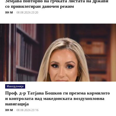
Земјава повторно на грчката листата на држави
со привилегиран даночен режим
XH M
-
08.08.2026 23:20
Македонија
Проф. д-р Татјана Бошков ги презема кормилото
и контролата над македонската воздухопловна
навигација
XH M
-
08.08.2026 23:16