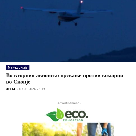
Македонија
Во вторник авионско прскање против комарци
во Скопје
XH M
-
07.08.2026 23:39
- Advertisement -