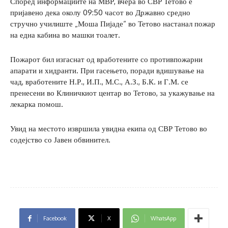
Според информациите на МВР, вчера во СВР Тетово е
пријавено дека околу 09:50 часот во Државно средно
стручно училиште „Моша Пијаде“ во Тетово настанал пожар
на една кабина во машки тоалет.
Пожарот бил изгаснат од вработените со противпожарни
апарати и хидранти. При гасењето, поради вдишување на
чад, вработените Н.Р., И.П., М.С., А.З., Б.К. и Г.М. се
пренесени во Клиничкиот центар во Тетово, за укажување на
лекарка помош.
Увид на местото извршила увидна екипа од СВР Тетово во
содејство со Јавен обвинител.
Facebook
X
WhatsApp