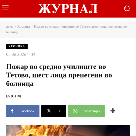
дома
Хроника
Пожар во средно училиште во Тетово, шест лица пренесени во
болница
ХРОНИКА
03.06.2026 14:14
Пожар во средно училиште во
Тетово, шест лица пренесени во
болница
By
XH M
Facebook
X
WhatsApp