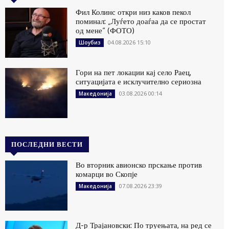
Фил Колинс откри низ каков пекол
поминал: „Луѓето доаѓаа да се простат
од мене“ (ФОТО)
04.08.2026 15:10
Шоубиз
Гори на пет локации кај село Раец,
ситуацијата е исклучително сериозна
03.08.2026 00:14
Македонија
ПОСЛЕДНИ ВЕСТИ
Во вторник авионско прскање против
комарци во Скопје
07.08.2026 23:39
Македонија
Д-р Трајановски: По труењата, на ред се