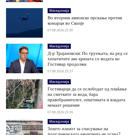
Македонија
Во вторник авионско прскање против
комарци во Скопје
07.08.2026 23:39
Македонија
Д-р Трајановски: По труењата, на ред се
хепатитите ако кризата со водата во
Гостивар продолжи
07.08.2026 23:37
Македонија
Гостиварци да се ослободат од плаќање
на сметките за вода, бара
правобранителот, општината и владата
немаат решение
07.08.2026 23:36
Македонија
Зошто планот за спасување на
југословенската економија не успеа?