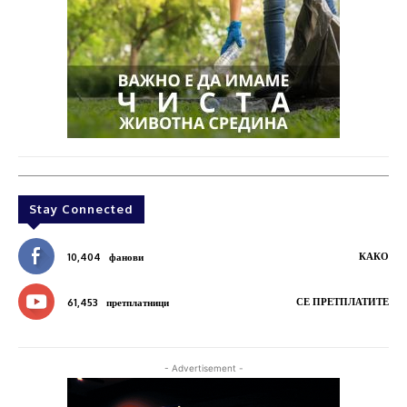
Stay Connected
КАКО
10,404
фанови
СЕ ПРЕТПЛАТИТЕ
61,453
претплатници
- Advertisement -