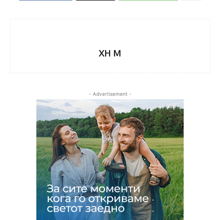
XH M
- Advertisement -