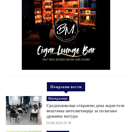
Поврзани вести
Македонија
Средношколци откриени дека користеле
вештачка интелигенција за полагање
државна матура
06.08.2026 23:18