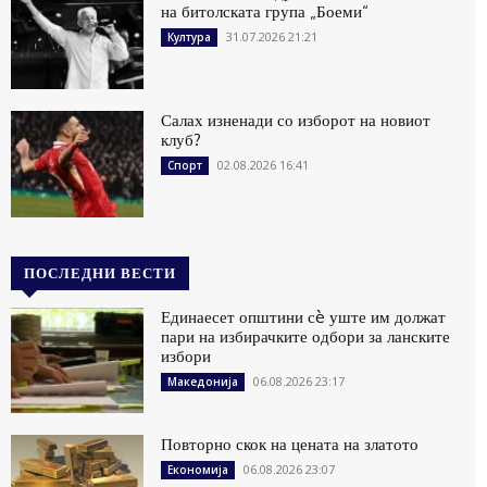
на битолската група „Боеми“
31.07.2026 21:21
Култура
Салах изненади со изборот на новиот
клуб?
02.08.2026 16:41
Спорт
ПОСЛЕДНИ ВЕСТИ
Единаесет општини сè уште им должат
пари на избирачките одбори за ланските
избори
06.08.2026 23:17
Македонија
Повторно скок на цената на златото
06.08.2026 23:07
Економија