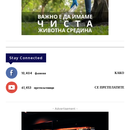
Stay Connected
КАКО
10,404
фанови
СЕ ПРЕТПЛАТИТЕ
61,453
претплатници
- Advertisement -