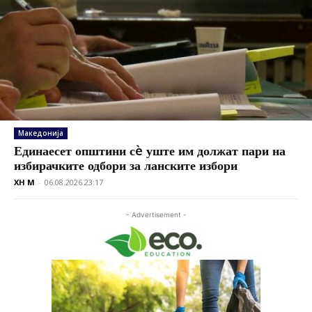
Македонија
Единаесет општини сè уште им должат пари на
избирачките одбори за ланските избори
XH M
-
06.08.2026 23:17
- Advertisement -