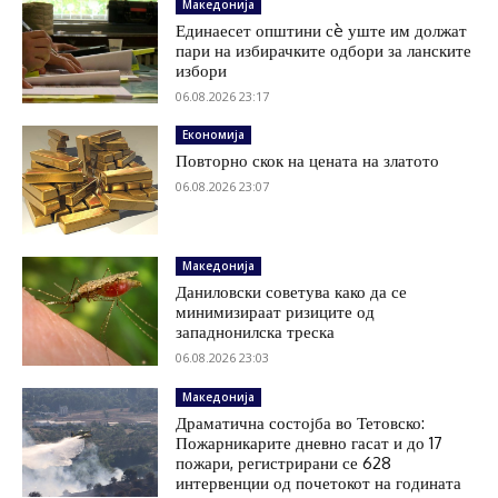
Македонија
Единаесет општини сè уште им должат
пари на избирачките одбори за ланските
избори
06.08.2026 23:17
Економија
Повторно скок на цената на златото
06.08.2026 23:07
Македонија
Даниловски советува како да се
минимизираат ризиците од
западнонилска треска
06.08.2026 23:03
Македонија
Драматична состојба во Тетовско:
Пожарникарите дневно гасат и до 17
пожари, регистрирани се 628
интервенции од почетокот на годината