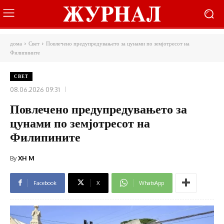
дома
Свет
Повлечено предупредувањето за цунами по земјотресот на
Филипините
СВЕТ
08.06.2026 09:31
Повлечено предупредувањето за
цунами по земјотресот на
Филипините
By
XH M
Facebook
X
WhatsApp