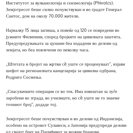
Институтот за вулканологија и сеизмологија (Phivolcs).
Земјотресот беше силно почувствуван и во градот Генерал
Сантос, дом на околу 70.000 жители.
Најмалку 15 лица загинаа, а повеќе од 120 се повредени во
јужните Филипини, според бројките на цивилната заштита.
Предупредувањата за цунами беа издадени во делови од
земјата, но беа повлечени по неколку часа.
„Штетата и бројот на жртви сè уште се проценуваат“, изјави
шефот на региоанлната канцеларија за цивилна одбрана,
Родриго Сосмења.
„Спасувачките операции се во тек. Има извештаи за луѓе
заробени во зграда, во училиште, но сè уште не го знаеме
точниот број“, додаде тој.
Земјотресот беше почувствуван и во делови од Индонезија,
особено на островот Сулавеси, а Јапонија предупреди делови
од својот брег на Пацификот за можни бранови.