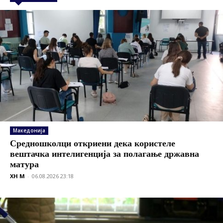
Македонија
Средношколци откриени дека користеле
вештачка интелигенција за полагање државна
матура
XH M
-
06.08.2026 23:18