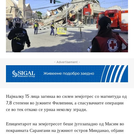
- Advertisement -
Најмалку 15 лица загинаа во силен земјотрес со магнитуда од
7,8 степени во јужните Филипини, а спасувачките операции
се во тек откако се урнаа неколку згради.
Епицентарот на земјотресот беше југозападно од Масим во
покраината Сарангани на јужниот остров Минданао, објави