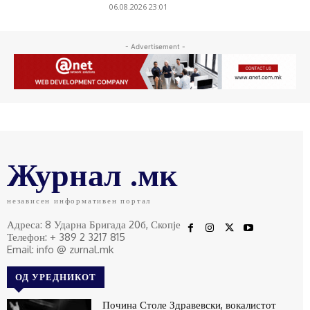
06.08.2026 23:01
- Advertisement -
Журнал .мк
независен информативен портал
Адреса: 8 Ударна Бригада 20б, Скопје
Телефон: + 389 2 3217 815
Email: info @ zurnal.mk
ОД УРЕДНИКОТ
Почина Столе Здравевски, вокалистот