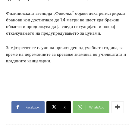
Филипинската агенција „Фиволкс“ објави дека регистрирала
бранови кои достигнале до 1,4 метри во шест крајбрежни
области и продолжува да ја следи ситуацијата и покрај
откажувањето на предупредувањето за цунами.
Земјотресот се случи на првиот ден од учебната година, за
време на церемониите за кревање знамиња во училиштата и
владините канцеларии.
Facebook
X
WhatsApp