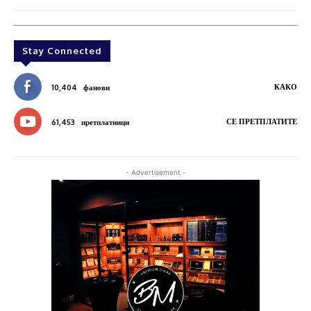
Stay Connected
КАКО
10,404
фанови
СЕ ПРЕТПЛАТИТЕ
61,453
претплатници
- Advertisement -