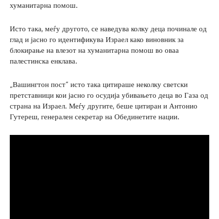
хуманитарна помош.
Исто така, меѓу другото, се наведува колку деца починале од
глад и јасно го идентификува Израел како виновник за
блокирање на влезот на хуманитарна помош во оваа
палестинска енклава.
„Вашингтон пост“ исто така цитираше неколку светски
претставници кои јасно го осудија убивањето деца во Газа од
страна на Израел. Меѓу другите, беше цитиран и Антонио
Гутереш, генерален секретар на Обединетите нации.