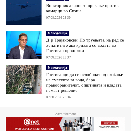
Во вторник авионско прскање против
комарци во Скопје
07.08.2026 23:39
Македонија
Д-р Трајановски: По труењата, на ред се
хепатитите ако кризата со водата во
Гостивар продолжи
07.08.2026 23:37
Македонија
Гостиварци да се ослободат од плаќање
на сметките за вода, бара
правобранителот, општината и владата
немаат решение
07.08.2026 23:36
- Advertisement -