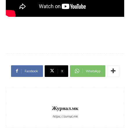
Facebook
X
WhatsApp
Журнал.мк
https://zurnal.mk