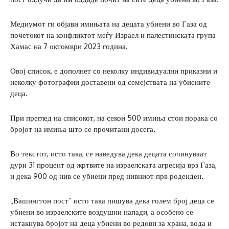
Медиумот ги објави имињата на децата убиени во Газа од
почетокот на конфликтот меѓу Израел и палестинската група
Хамас на 7 октомври 2023 година.
Овој список, е дополнет со неколку индивидуални приказни и
неколку фотографии доставени од семејствата на убиените
деца.
При преглед на списокот, на секои 500 имиња стои порака со
бројот на имиња што се прочитани досега.
Во текстот, исто така, се наведува дека децата сочинуваат
дури 31 процент од жртвите на израелската агресија врз Газа,
и дека 900 од нив се убиени пред нивниот прв роденден.
„Вашингтон пост“ исто така пишува дека голем број деца се
убиени во израелските воздушни напади, а особено се
истакнува бројот на деца убиени во редови за храна, вода и