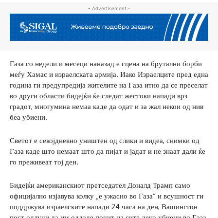
- Advertisement -
Газа со недели и месеци наназад е сцена на брутални борби
меѓу Хамас и израелската армија. Иако Израелците пред една
година ги предупредија жителите на Газа итно да се преселат
во други области бидејќи ќе следат жестоки напади врз
градот, многумина немаа каде да одат и за жал некои од нив
беа убиени.
Светот е секојдневно уништен од слики и видеа, снимки од
Газа каде што немаат што да пијат и јадат и не знаат дали ќе
го преживеат тој ден.
Бидејќи американскиот претседател Доналд Трамп само
официјално изјавува колку „е ужасно во Газа“ и всушност ги
поддржува израелските напади 24 часа на ден, Вашингтон
пост одлучи да им оддаде почит на сите деца убиени во Газа.