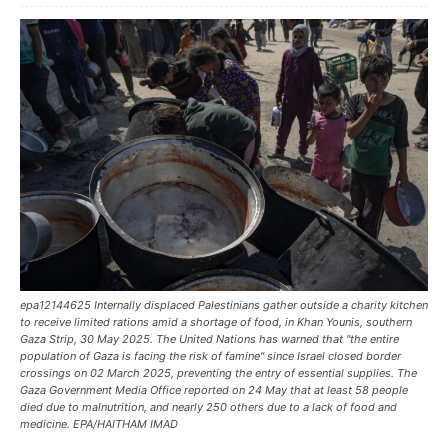
epa12144625 Internally displaced Palestinians gather outside a charity kitchen
to receive limited rations amid a shortage of food, in Khan Younis, southern
Gaza Strip, 30 May 2025. The United Nations has warned that "the entire
population of Gaza is facing the risk of famine" since Israel closed border
crossings on 02 March 2025, preventing the entry of essential supplies. The
Gaza Government Media Office reported on 24 May that at least 58 people
died due to malnutrition, and nearly 250 others due to a lack of food and
medicine. EPA/HAITHAM IMAD