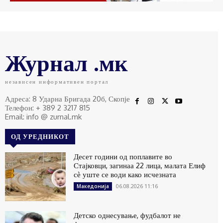
Журнал .мк
независен информативен портал
Адреса: 8 Ударна Бригада 20б, Скопје
Телефон: + 389 2 3217 815
Email: info @ zurnal.mk
ОД УРЕДНИКОТ
Десет години од поплавите во
Стајковци, загинаа 22 лица, малата Елиф
сѐ уште се води како исчезната
06.08.2026 11:16
Македонија
Детско однесување, фудбалот не