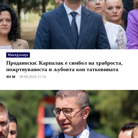
Македонија
Проданоски: Карпалак е симбол на храброста,
пожртвуваноста и љубовта кон татковината
XH M
-
08.08.2026 11:14