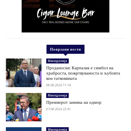
Поврзани вести
Македонија
Проданоски: Карпалак е симбол на
храброста, пожртвуваноста и љубовта
кон татковината
08.08.2026 11:14
Македонија
Премиерот замина на одмор
07.08.2026 23:41
Македонија