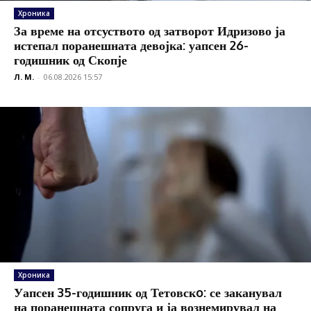
Хроника
За време на отсуството од затворот Идризово ја
истепал поранешната девојка: уапсен 26-
годишник од Скопје
Л. М.
-
06.08.2026 15:57
Хроника
Уапсен 35-годишник од Тетовскo: се заканувал
на поранешната сопруга и ја вознемирувал на