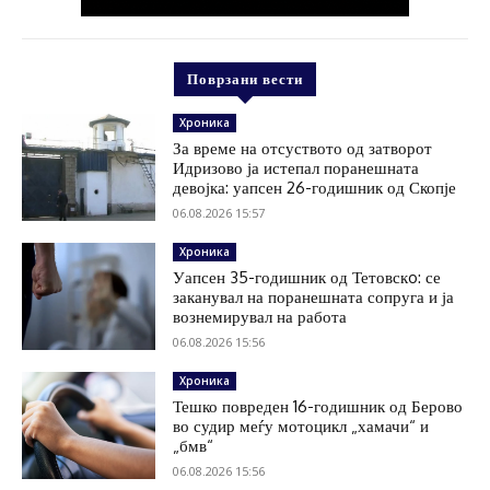
Поврзани вести
Хроника
За време на отсуството од затворот
Идризово ја истепал поранешната
девојка: уапсен 26-годишник од Скопје
06.08.2026 15:57
Хроника
Уапсен 35-годишник од Тетовскo: се
заканувал на поранешната сопруга и ја
вознемирувал на работа
06.08.2026 15:56
Хроника
Тешко повреден 16-годишник од Берово
во судир меѓу мотоцикл „хамачи“ и
„бмв“
06.08.2026 15:56