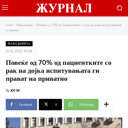
дома
Македонија
Повеќе од 70% од пациентките со рак на дојка испитувањата
ги прават...
МАКЕДОНИЈА
01.10.2025 19:08
Повеќе од 70% од пациентките со
рак на дојка испитувањата ги
прават на приватно
By
XH M
Facebook
X
WhatsApp