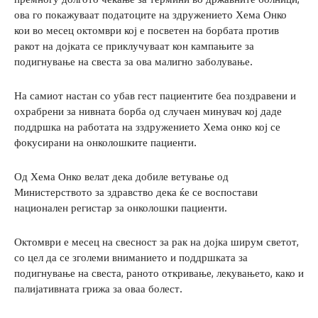
ова го покажуваат податоците на здружението Хема Онко
кои во месец октомври кој е посветен на борбата против
ракот на дојката се приклучуваат кон кампањите за
подигнување на свеста за ова малигно заболување.
На самиот настан со убав гест пациентите беа поздравени и
охрабрени за нивната борба од случаен минувач кој даде
поддршка на работата на зздружението Хема онко кој се
фокусирани на онколошките пациенти.
Од Хема Онко велат дека добиле ветување од
Министерството за здравство дека ќе се воспостави
национален регистар за онколошки пациенти.
Октомври е месец на свесност за рак на дојка ширум светот,
со цел да се зголеми вниманието и поддршката за
подигнување на свеста, раното откривање, лекувањето, како и
палијативната грижа за оваа болест.