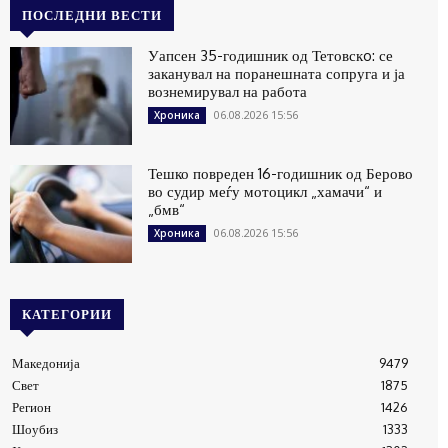
ПОСЛЕДНИ ВЕСТИ
Уапсен 35-годишник од Тетовскo: се
заканувал на поранешната сопруга и ја
вознемирувал на работа
06.08.2026 15:56
Хроника
Тешко повреден 16-годишник од Берово
во судир меѓу мотоцикл „хамачи“ и
„бмв“
06.08.2026 15:56
Хроника
КАТЕГОРИИ
Македонија
9479
Свет
1875
Регион
1426
Шоубиз
1333