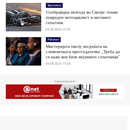
Хроника
Сообраќајна незгода во Скопје: тешко
повреден мотоциклист и неговиот
сопатник
06.08.2026 15:55
Регион
Мистеријата околу несреќата на
словенечката претседателка: „Треба да
се каже кои биле нејзините сопатници“
06.08.2026 15:54
- Advertisement -