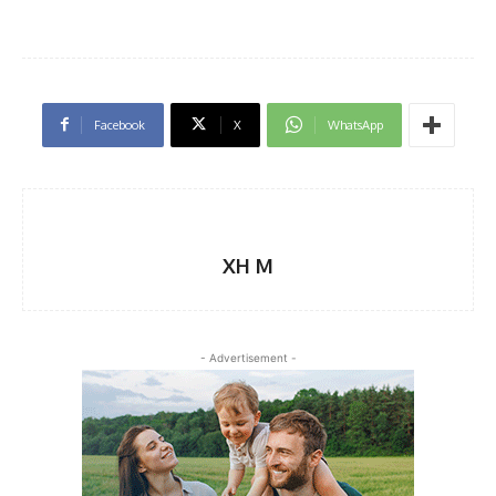
Facebook
X
WhatsApp
XH M
- Advertisement -