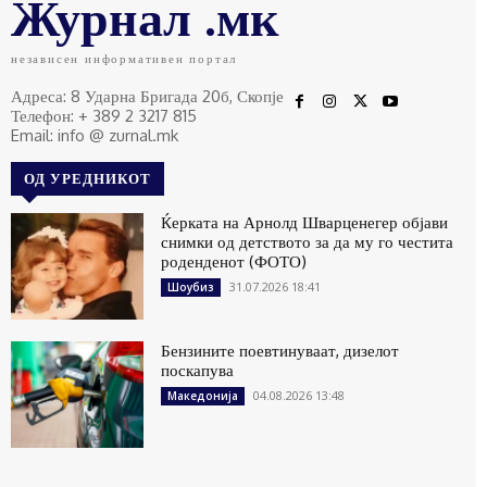
Журнал .мк
независен информативен портал
Адреса: 8 Ударна Бригада 20б, Скопје
Телефон: + 389 2 3217 815
Email: info @ zurnal.mk
ОД УРЕДНИКОТ
Ќерката на Арнолд Шварценегер објави
снимки од детството за да му го честита
роденденот (ФОТО)
31.07.2026 18:41
Шоубиз
Бензините поевтинуваат, дизелот
поскапува
04.08.2026 13:48
Македонија