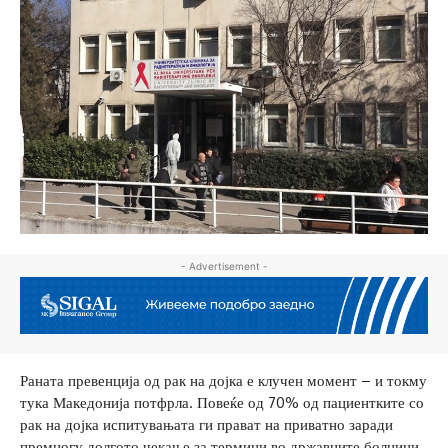
- Advertisement -
Раната превенција од рак на дојка е клучен момент – и токму
тука Македонија потфрла. Повеќе од 70% од пациентките со
рак на дојка испитувањата ги прават на приватно заради
премногу долгото чекање за термини во државните болници,