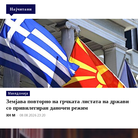
Најчитани
Македонија
Земјава повторно на грчката листата на држави
со привилегиран даночен режим
XH M
-
08.08.2026 23:20