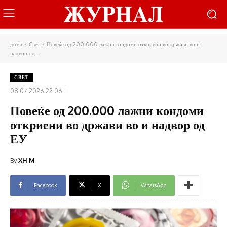
дома
Свет
Повеќе од 200.000 лажни кондоми откриени во држави во и
надвор од...
СВЕТ
08.07.2026 22:06
Повеќе од 200.000 лажни кондоми
откриени во држави во и надвор од
ЕУ
By
XH M
Facebook
X
WhatsApp