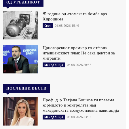
ОД УРЕДНИКОТ
81 година од атомската бомба врз
Хирошима
06.08.2026 15:49
Свет
Црногорскиот премиер го отфрла
италијанскиот план: Не сака центри за
мигранти
04.08.2026 20:35
Македонија
ПОСЛЕДНИ ВЕСТИ
Проф. д-р Татјана Бошков ги презема
кормилото и контролата над
македонската воздухопловна навигација
08.08.2026 23:16
Македонија