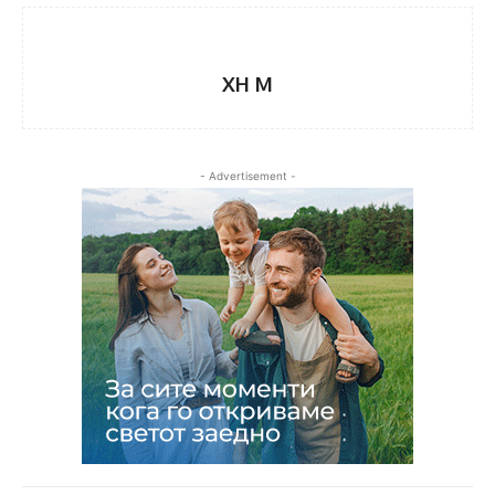
XH M
- Advertisement -