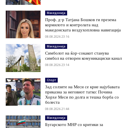
Македонија
Проф. д-р Татјана Бошков ги презема
кормилото и контролата над
македонската воздухопловна навигација
08.08.2026 23:16
Македонија
Симболот на ќор-сокакот станува
симбол на отворен комуникациски канал
08.08.2026 23:14
Спорт
Зад солзите на Меси се крие најубавата
приказна за неговиот татко: Почина
Хорхе Меси по долга и тешка борба со
болеста
08.08.2026 21:44
Македонија
Бугарското МНР со критики за