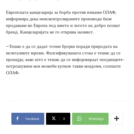
Европската канцеларија за борба против измами ОЛАФ,
информира дека неисконтролираните производи биле
продавани во Европа под името и логото на добро познат
бренд. Канцеларијата не го открива називот.
–Тешко е да се дадат точни бројки поради природата на
нелегалните мрежи. Фалсификуваната стока е тешко да се
пронајде, како што е тешко да се информираат поединците-
потрошувачи кои можеби купиле такви кондоми, соопшти
ОЛАФ.
Facebook
X
WhatsApp