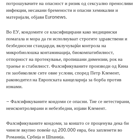
потрошувачите на опасност и ризик од сексуално преносливи
инфекции, несакани бремености и опасни хемикалии и
материјали, објави Euronews.
Во ЕУ, кондомите се класифицирани како медицински
помагала и мора да ги исполнуваат строгите здравствени и
безбедносни стандарди, вклучувајќи контрола на
микробиолошка контаминација, биокомпатибилност,
отпорност на протекување, пропишани димензии, рок на
траење и стабилност. Фалсификуваните производи од Кина
ги заобиколиле сите овие услови, според Петр Клемент,
раководител на Европската канцеларија за борба против
измами.
– Фалсификуваните кондоми се опасни. Тие се нетестирани,
неисконтролирани и небезбедни, изјави Клемент.
Фалсификуваните кондоми, за коишто се проценува дека би
чинеле вкупно повеќе од 200.000 евра, беа запленети во
Романија, Србија и Шпанија.