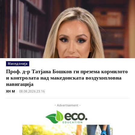
Македонија
Проф. д-р Татјана Бошков ги презема кормилото
и контролата над македонската воздухопловна
навигација
XH M
-
08.08.2026 23:16
- Advertisement -