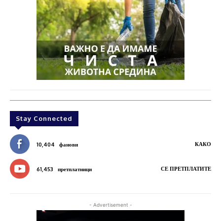
Stay Connected
КАКО
10,404
фанови
СЕ ПРЕТПЛАТИТЕ
61,453
претплатници
- Advertisement -