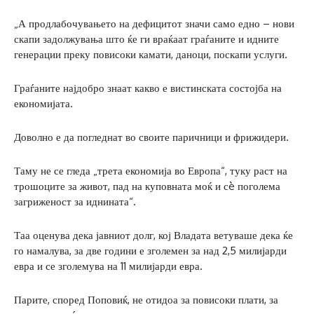
„А продлабочувањето на дефицитот значи само едно – нови
скапи задолжувања што ќе ги враќаат граѓаните и идните
генерации преку повисоки камати, даноци, поскапи услуги.
Граѓаните најдобро знаат какво е вистинската состојба на
економијата.
Доволно е да погледнат во своите паричници и фрижидери.
Таму не се гледа „трета економија во Европа“, туку раст на
трошоците за живот, пад на куповната моќ и сè поголема
загриженост за иднината“.
Таа оценува дека јавниот долг, кој Владата ветуваше дека ќе
го намалува, за две години е зголемен за над 2,5 милијарди
евра и се зголемува на 11 милијарди евра.
Парите, според Поповиќ, не отидоа за повисоки плати, за