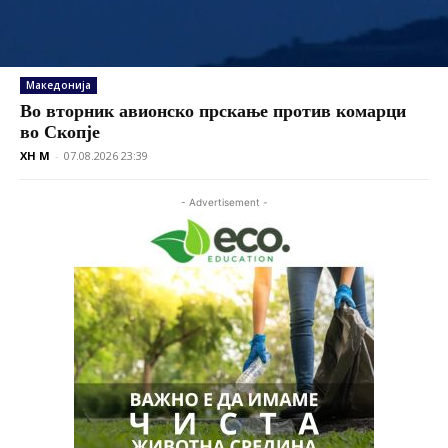
Македонија
Во вторник авионско прскање против комарци
во Скопје
XH M
-
07.08.2026 23:39
- Advertisement -