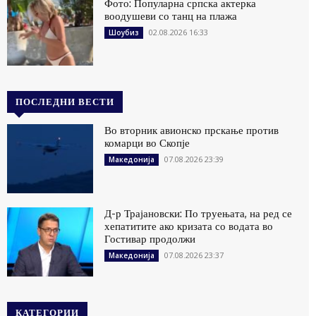
Фото: Популарна српска актерка
воодушеви со танц на плажа
02.08.2026 16:33
Шоубиз
ПОСЛЕДНИ ВЕСТИ
Во вторник авионско прскање против
комарци во Скопје
07.08.2026 23:39
Македонија
Д-р Трајановски: По труењата, на ред се
хепатитите ако кризата со водата во
Гостивар продолжи
07.08.2026 23:37
Македонија
КАТЕГОРИИ