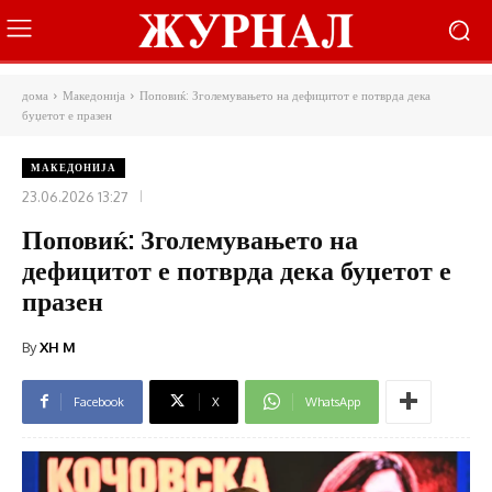
дома
Македонија
Поповиќ: Зголемувањето на дефицитот е потврда дека
буџетот е празен
МАКЕДОНИЈА
23.06.2026 13:27
Поповиќ: Зголемувањето на
дефицитот е потврда дека буџетот е
празен
By
XH M
Facebook
X
WhatsApp