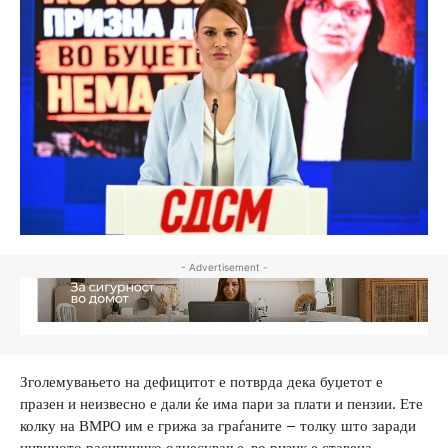
- Advertisement -
Зголемувањето на дефицитот е потврда дека буџетот е
празен и неизвесно е дали ќе има пари за плати и пензии. Ете
колку на ВМРО им е грижа за граѓаните – толку што заради
нивниото расипничко однесување, во ризик е ставена