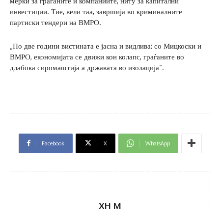
мерки за граѓаните и компаниите, ниту за капитални
инвестиции. Тие, вели таа, завршија во криминалните
партиски тендери на ВМРО.
„По две години вистината е јасна и видлива: со Мицкоски и
ВМРО, економијата се движи кон колапс, граѓаните во
длабока сиромаштија а државата во изолација“.
Facebook
X
WhatsApp
XH M