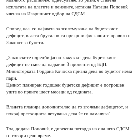
исплатата на платите и пензиите, истакна Наташа Поповиќ,
членка на Извршниот одбор на СДСМ.
Според неа, со најавата за зголемување на буџетскиот
дефицит, власта брутално ги прекрши фискалните правила и
Законот за буџети.
„Законските одредби јасно кажуваат дека буџетскиот
дефицит не смее да надмине 3 проценти од БДП.
Министерката Гордана Кочоска призна дека во буџетот нема
пари.
Целиот планиран годишен буџетски дефицит е потрошен
уште во првите шест месеци од годината.
Владата планира дополнително да го зголеми дефицитот, и
покрај претходните ветувања дека ќе го намалува“.
Тоа, додава Поповиќ, е директна потврда на она што СДСМ
го говори цело време.