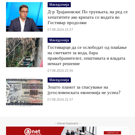
Македонија
Д-р Трајановски: По труењата, на ред се
хепатитите ако кризата со водата во
Гостивар продолжи
07.08.2026 23:37
Македонија
Гостиварци да се ослободат од плаќање
на сметките за вода, бара
правобранителот, општината и владата
немаат решение
07.08.2026 23:36
Македонија
Зошто планот за спасување на
југословенската економија не успеа?
07.08.2026 22:37
- Advertisement -