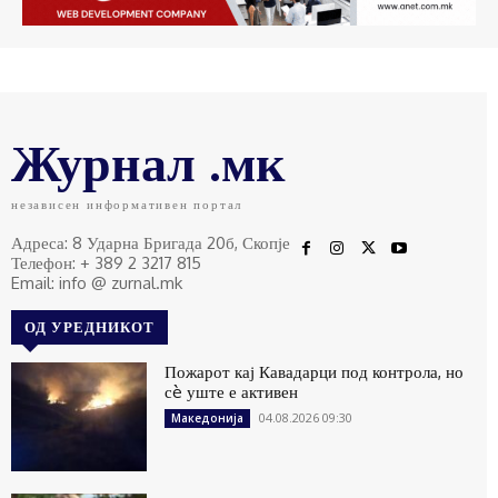
Журнал .мк
независен информативен портал
Адреса: 8 Ударна Бригада 20б, Скопје
Телефон: + 389 2 3217 815
Email: info @ zurnal.mk
ОД УРЕДНИКОТ
Пожарот кај Кавадарци под контрола, но
сè уште е активен
04.08.2026 09:30
Македонија