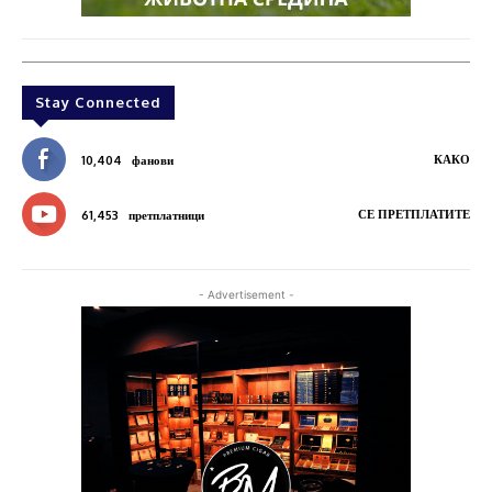
Stay Connected
КАКО
10,404
фанови
СЕ ПРЕТПЛАТИТЕ
61,453
претплатници
- Advertisement -