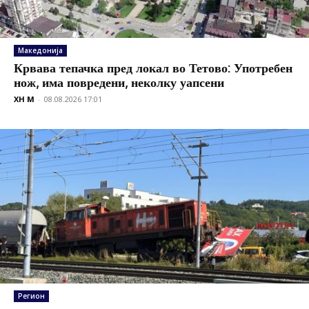
Македонија
Крвава тепачка пред локал во Тетово: Употребен
нож, има повредени, неколку уапсени
XH M
-
08.08.2026 17:01
Регион