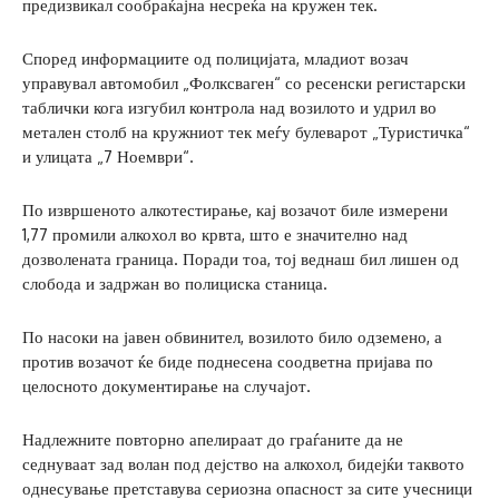
предизвикал сообраќајна несреќа на кружен тек.
Според информациите од полицијата, младиот возач
управувал автомобил „Фолксваген“ со ресенски регистарски
таблички кога изгубил контрола над возилото и удрил во
метален столб на кружниот тек меѓу булеварот „Туристичка“
и улицата „7 Ноември“.
По извршеното алкотестирање, кај возачот биле измерени
1,77 промили алкохол во крвта, што е значително над
дозволената граница. Поради тоа, тој веднаш бил лишен од
слобода и задржан во полициска станица.
По насоки на јавен обвинител, возилото било одземено, а
против возачот ќе биде поднесена соодветна пријава по
целосното документирање на случајот.
Надлежните повторно апелираат до граѓаните да не
седнуваат зад волан под дејство на алкохол, бидејќи таквото
однесување претставува сериозна опасност за сите учесници