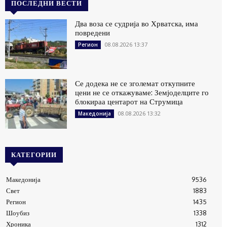
ПОСЛЕДНИ ВЕСТИ
Два воза се судрија во Хрватска, има
повредени
08.08.2026 13:37
Регион
Се додека не се зголемат откупните
цени не се откажуваме: Земјоделците го
блокираа центарот на Струмица
08.08.2026 13:32
Македонија
КАТЕГОРИИ
Македонија
9536
Свет
1883
Регион
1435
Шоубиз
1338
Хроника
1312