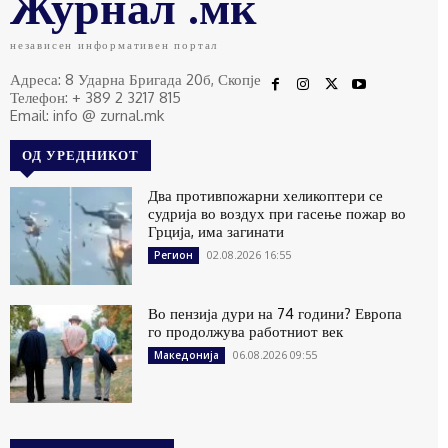
Журнал .мк
независен информативен портал
Адреса: 8 Ударна Бригада 20б, Скопје
Телефон: + 389 2 3217 815
Email: info @ zurnal.mk
ОД УРЕДНИКОТ
Два противпожарни хеликоптери се
судрија во воздух при гасење пожар во
Грција, има загинати
02.08.2026 16:55
Регион
Во пензија дури на 74 години? Европа
го продолжува работниот век
06.08.2026 09:55
Македонија