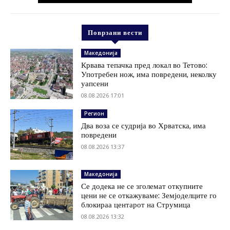
Поврзани вести
Македонија
Крвава тепачка пред локал во Тетово:
Употребен нож, има повредени, неколку
уапсени
08.08.2026 17:01
Регион
Два воза се судрија во Хрватска, има
повредени
08.08.2026 13:37
Македонија
Се додека не се зголемат откупните
цени не се откажуваме: Земјоделците го
блокираа центарот на Струмица
08.08.2026 13:32