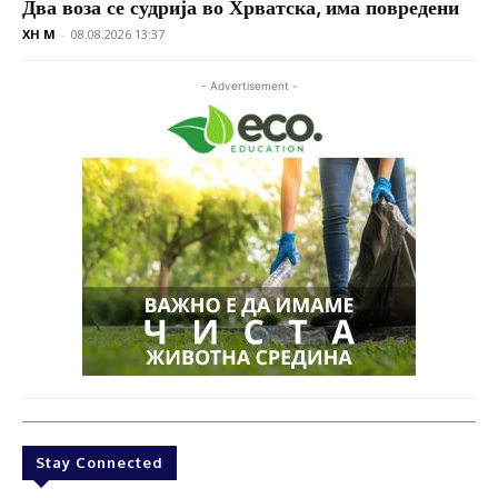
Два воза се судрија во Хрватска, има повредени
XH M
-
08.08.2026 13:37
- Advertisement -
Stay Connected