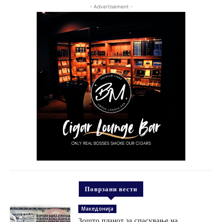
- Advertisement -
Поврзани вести
Македонија
Зошто планот за спасување на