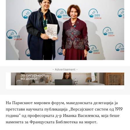
- Advertisement -
На Парискиот мировен форум, македонската делегација ја
претстави научната публикација „Версајскиот систем од 1919
година“ од професорката д-р Иванка Василевска, која беше
наменета за Француската Библиотека на мирот.