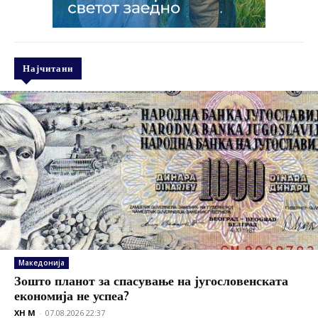
Најчитани
Македонија
Зошто планот за спасување на југословенската
економија не успеа?
XH M
-
07.08.2026 22:37