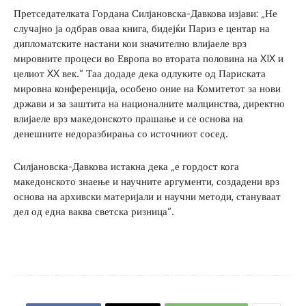
Претседателката Гордана Силјановска-Давкова изјави: „Не
случајно ја одбрав оваа книга, бидејќи Париз е центар на
дипломатските настани кои значително влијаеле врз
мировните процеси во Европа во втората половина на XIX и
целиот XX век.“ Таа додаде дека одлуките од Париската
мировна конференција, особено оние на Комитетот за нови
држави и за заштита на националните малцинства, директно
влијаеле врз македонското прашање и се основа на
денешните недоразбирања со источниот сосед.
Силјановска-Давкова истакна дека „е гордост кога
македонското знаење и научните аргументи, создадени врз
основа на архивски материјали и научни методи, стануваат
дел од една ваква светска ризница“.