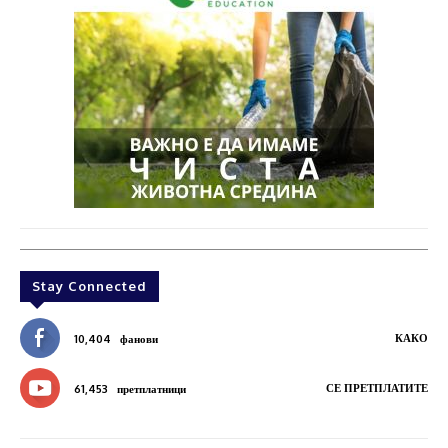
Stay Connected
КАКО
10,404
фанови
СЕ ПРЕТПЛАТИТЕ
61,453
претплатници