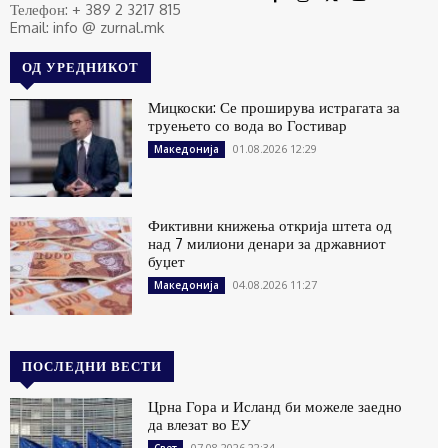
Телефон: + 389 2 3217 815
Email: info @ zurnal.mk
ОД УРЕДНИКОТ
Мицкоски: Се проширува истрагата за
труењето со вода во Гостивар
01.08.2026 12:29
Македонија
Фиктивни книжења открија штета од
над 7 милиони денари за државниот
буџет
04.08.2026 11:27
Македонија
ПОСЛЕДНИ ВЕСТИ
Црна Гора и Исланд би можеле заедно
да влезат во ЕУ
07.08.2026 22:34