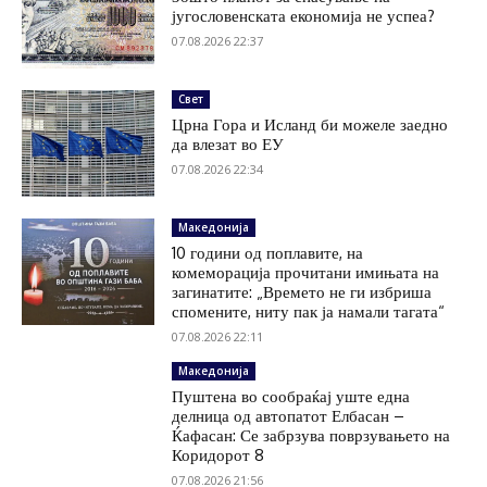
југословенската економија не успеа?
07.08.2026 22:37
Свет
Црна Гора и Исланд би можеле заедно
да влезат во ЕУ
07.08.2026 22:34
Македонија
10 години од поплавите, на
комеморација прочитани имињата на
загинатите: „Времето не ги избриша
спомените, ниту пак ја намали тагата“
07.08.2026 22:11
Македонија
Пуштена во сообраќај уште една
делница од автопатот Елбасан –
Ќафасан: Се забрзува поврзувањето на
Коридорот 8
07.08.2026 21:56