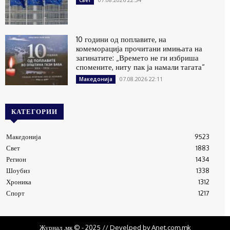
Свет
10 години од поплавите, на
комеморација прочитани имињата на
загинатите: „Времето не ги избриша
спомените, ниту пак ја намали тагата“
07.08.2026 22:11
Македонија
КАТЕГОРИИ
Македонија
9523
Свет
1883
Регион
1434
Шоубиз
1338
Хроника
1312
Спорт
1217
Журнал .мк © - 2025 // Develped by Anet.com.mk