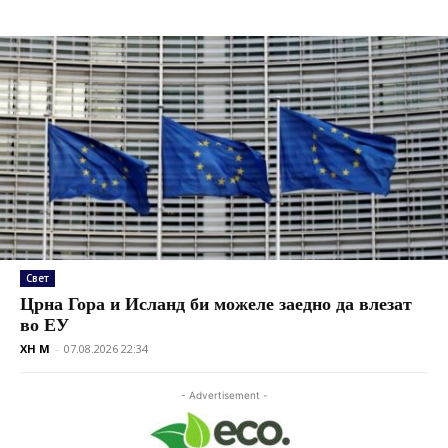
Свет
Црна Гора и Исланд би можеле заедно да влезат
во ЕУ
XH M
-
07.08.2026 22:34
- Advertisement -