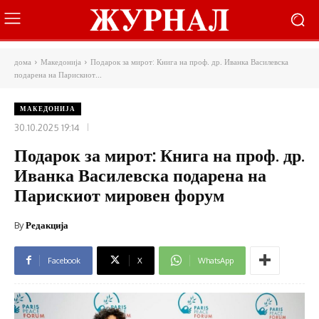
дома
Македонија
Подарок за мирот: Книга на проф. др. Иванка Василевска
подарена на Парискиот...
МАКЕДОНИЈА
30.10.2025 19:14
Подарок за мирот: Книга на проф. др.
Иванка Василевска подарена на
Парискиот мировен форум
By
Редакција
Facebook
X
WhatsApp