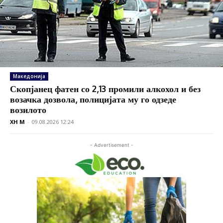
Македонија
Скопјанец фатен со 2,13 промили алкохол и без
возачка дозвола, полицијата му го одзеде
возилото
XH M
-
09.08.2026 12:24
- Advertisement -