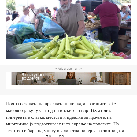
- Advertisement -
Почна сезоната на пржената пиперка, а граѓаните веќе
масовно ја купуваат од штипскиот пазар. Велат дека
пиперката е слатка, месеста и идеална за пржење, па
многумина ја подготвуваат и со сирење на трпезите. На
тезгите се бара најмногу квалитетна пиперка за зимница, а