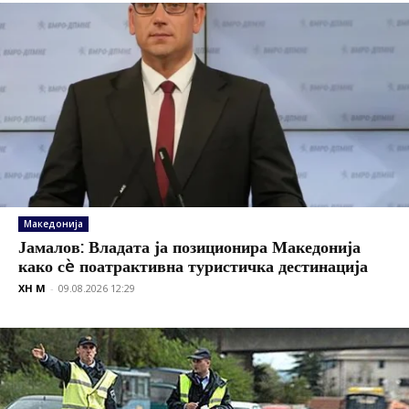
Македонија
Јамалов: Владата ја позиционира Македонија
како сè поатрактивна туристичка дестинација
XH M
-
09.08.2026 12:29