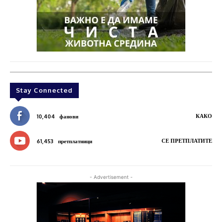
Stay Connected
КАКО
10,404
фанови
СЕ ПРЕТПЛАТИТЕ
61,453
претплатници
- Advertisement -