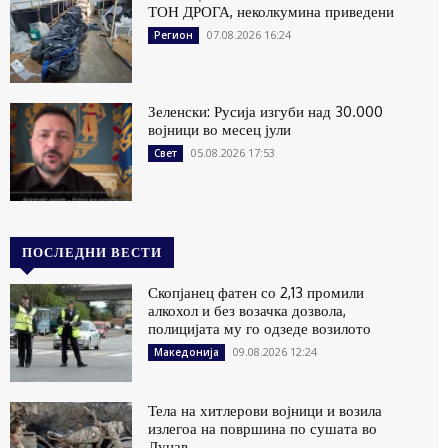
ТОН ДРОГА, неколкумина приведени
07.08.2026 16:24
Регион
Зеленски: Русија изгуби над 30.000
војници во месец јули
05.08.2026 17:53
Свет
ПОСЛЕДНИ ВЕСТИ
Скопјанец фатен со 2,13 промили
алкохол и без возачка дозвола,
полицијата му го одзеде возилото
09.08.2026 12:24
Македонија
Тела на хитлерови војници и возила
излегоа на површина по сушата во
Дунав