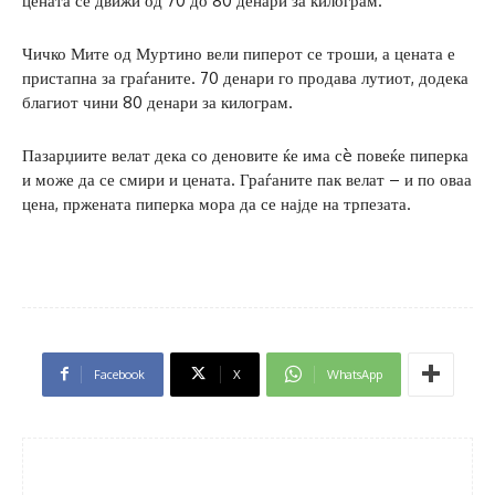
цената се движи од 70 до 80 денари за килограм.
Чичко Мите од Муртино вели пиперот се троши, а цената е
пристапна за граѓаните. 70 денари го продава лутиот, додека
благиот чини 80 денари за килограм.
Пазарџиите велат дека со деновите ќе има сè повеќе пиперка
и може да се смири и цената. Граѓаните пак велат – и по оваа
цена, пржената пиперка мора да се најде на трпезата.
Facebook
X
WhatsApp