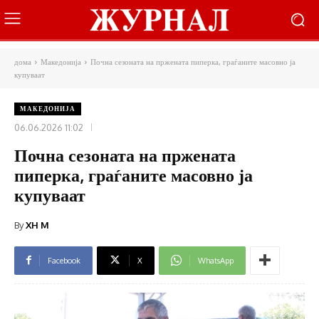
дома
Македонија
Почна сезоната на пржената пиперка, граѓаните масовно ја
купуваат
МАКЕДОНИЈА
06.06.2026 11:02
Почна сезоната на пржената
пиперка, граѓаните масовно ја
купуваат
By
XH M
Facebook
X
WhatsApp