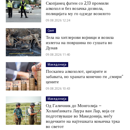
Скопјанец фатен со 2,13 промили
алкохол и без возачка дозвола,
полицијата му го одзеде возилото
09.08.2026 12:24
Свет
Тела на хитлерови војници и возила
излегоа на површина по сушата во
Дунав
09.08.2026 11:40
Македонија
Поскапеа алкохолот, цигарите и
забавата, но храната конечно ги „смири“
цените
09.08.2026 10:43
Македонија
Од Галичник до Монголија –
Холанѓанката Лаура ван Лар, која се
подготвуваше во Македонија, меѓу
водечките на најтешката коњичка трка
во светот