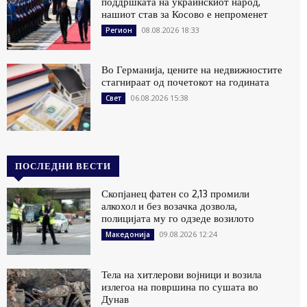
поддршката на украинскиот народ,
нашиот став за Косово е непроменет
08.08.2026 18:33
Регион
Во Германија, цените на недвижностите
стагнираат од почетокот на годината
06.08.2026 15:38
Свет
ПОСЛЕДНИ ВЕСТИ
Скопјанец фатен со 2,13 промили
алкохол и без возачка дозвола,
полицијата му го одзеде возилото
09.08.2026 12:24
Македонија
Тела на хитлерови војници и возила
излегоа на површина по сушата во
Дунав