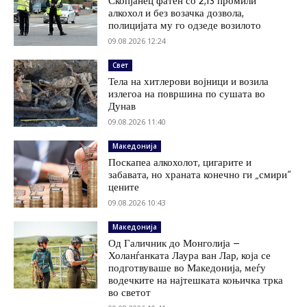
Скопјанец фатен со 2,13 промили
алкохол и без возачка дозвола,
полицијата му го одзеде возилото
09.08.2026 12:24
Свет
Тела на хитлерови војници и возила
излегоа на површина по сушата во
Дунав
09.08.2026 11:40
Македонија
Поскапеа алкохолот, цигарите и
забавата, но храната конечно ги „смири“
цените
09.08.2026 10:43
Македонија
Од Галичник до Монголија –
Холанѓанката Лаура ван Лар, која се
подготвуваше во Македонија, меѓу
водечките на најтешката коњичка трка
во светот