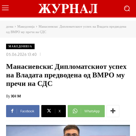
дома
Македонија
Манасиевски: Дипломатскиот успех на Владата предводена
од ВМРО му пречи на СДС
МАКЕДОНИЈА
05.06.2026 13:40
Манасиевски: Дипломатскиот успех
на Владата предводена од ВМРО му
пречи на СДС
By
XH M
Facebook
X
WhatsApp