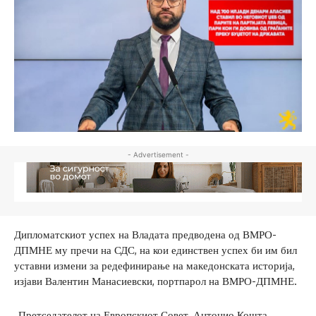
- Advertisement -
Дипломатскиот успех на Владата предводена од ВМРО-
ДПМНЕ му пречи на СДС, на кои единствен успех би им бил
уставни измени за редефинирање на македонската историја,
изјави Валентин Манасиевски, портпарол на ВМРО-ДПМНЕ.
„Претседателот на Европскиот Совет, Антонио Кошта