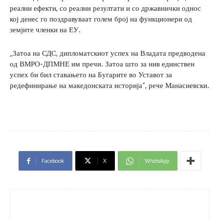
реални ефекти, со реални резултати и со државнички однос
кој денес го поздравуваат голем број на функционери од
земјите членки на ЕУ.
„Затоа на СДС, дипломатскиот успех на Владата предводена
од ВМРО-ДПМНЕ им пречи. Затоа што за нив единствен
успех би бил ставањето на Бугарите во Уставот за
редефинирање на македонската историја“, рече Манасиевски.
Facebook
X
WhatsApp