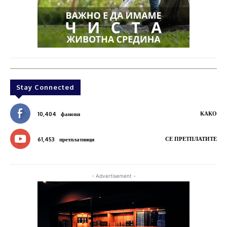
Stay Connected
КАКО
10,404
фанови
СЕ ПРЕТПЛАТИТЕ
61,453
претплатници
- Advertisement -