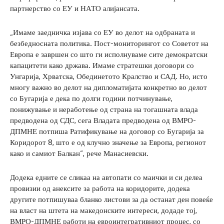
партнерство со ЕУ и НАТО алијансата.
„Имаме заедничка изјава со ЕУ во делот на одбраната и
безбедносната политика. Пост-мониторингот со Советот на
Европа е завршен со што ги исполнуваме сите демократски
капацитети како држава. Имаме стратешки договори со
Унгарија, Хрватска, Обединетото Кралство и САД. Но, исто
многу важно во делот на дипломатијата конкретно во делот
со Бугарија е дека по долги години потчинување,
понижување и неработење од страна на тогашната влада
предводена од СДС, сега Владата предводена од ВМРО-
ДПМНЕ потпиша Ратификување на договор со Бугарија за
Коридорот 8, што е од клучно значење за Европа, регионот
како и самиот Балкан“, рече Манасиевски.
Додека едните се сликаа на автопати со маички и си делеа
провизии од анексите за работа на коридорите, додека
другите потпишуваа бланко листови за да останат ден повеќе
на власт на штета на македонските интереси, додаде тој,
ВМРО-ДПМНЕ работи на евроинтегративниот процес, со