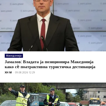
Македонија
Јамалов: Владата ја позиционира Македонија
како сè поатрактивна туристичка дестинација
XH M
-
09.08.2026 12:29