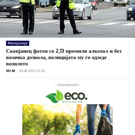
Македонија
Скопјанец фатен со 2,13 промили алкохол и без
возачка дозвола, полицијата му го одзеде
возилото
XH M
-
09.08.2026 12:24
- Advertisement -