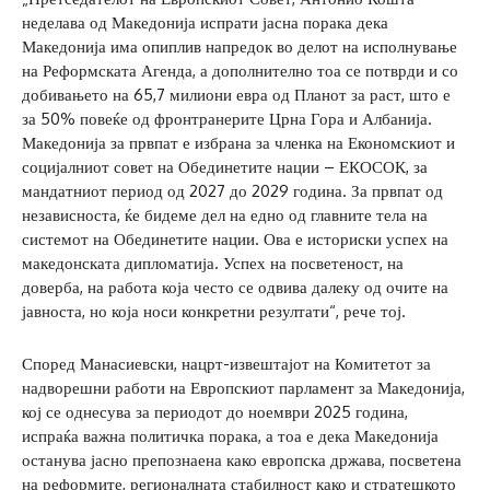
неделава од Македонија испрати јасна порака дека
Македонија има опиплив напредок во делот на исполнување
на Реформската Агенда, а дополнително тоа се потврди и со
добивањето на 65,7 милиони евра од Планот за раст, што е
за 50% повеќе од фронтранерите Црна Гора и Албанија.
Македонија за првпат е избрана за членка на Економскиот и
социјалниот совет на Обединетите нации – ЕКОСОК, за
мандатниот период од 2027 до 2029 година. За првпат од
независноста, ќе бидеме дел на едно од главните тела на
системот на Обединетите нации. Ова е историски успех на
македонската дипломатија. Успех на посветеност, на
доверба, на работа која често се одвива далеку од очите на
јавноста, но која носи конкретни резултати“, рече тој.
Според Манасиевски, нацрт-извештајот на Комитетот за
надворешни работи на Европскиот парламент за Македонија,
кој се однесува за периодот до ноември 2025 година,
испраќа важна политичка порака, а тоа е дека Македонија
останува јасно препознаена како европска држава, посветена
на реформите, регионалната стабилност како и стратешкото