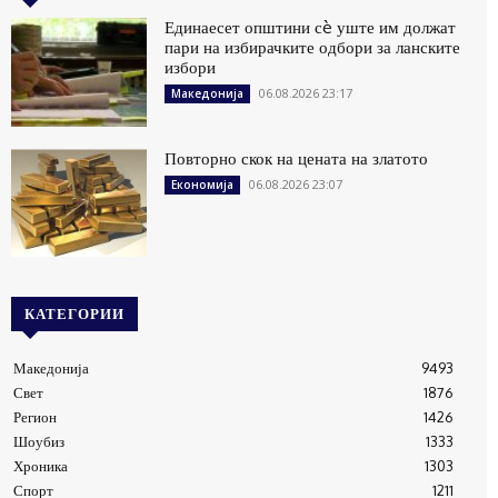
Единаесет општини сè уште им должат
пари на избирачките одбори за ланските
избори
06.08.2026 23:17
Македонија
Повторно скок на цената на златото
06.08.2026 23:07
Економија
КАТЕГОРИИ
Македонија
9493
Свет
1876
Регион
1426
Шоубиз
1333
Хроника
1303
Спорт
1211