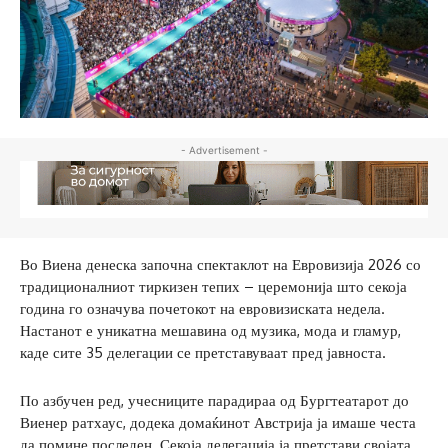
- Advertisement -
Во Виена денеска започна спектаклот на Евровизија 2026 со
традиционалниот тиркизен тепих – церемонија што секоја
година го означува почетокот на евровизиската недела.
Настанот е уникатна мешавина од музика, мода и гламур,
каде сите 35 делегации се претставуваат пред јавноста.
По азбучен ред, учесниците парадираа од Бургтеатарот до
Виенер ратхаус, додека домаќинот Австрија ја имаше честа
да помине последен. Секоја делегација ја претстави својата