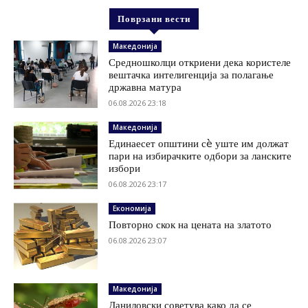
Поврзани вести
Македонија
Средношколци откриени дека користеле
вештачка интелигенција за полагање
државна матура
06.08.2026 23:18
Македонија
Единаесет општини сè уште им должат
пари на избирачките одбори за ланските
избори
06.08.2026 23:17
Економија
Повторно скок на цената на златото
06.08.2026 23:07
Македонија
Даниловски советува како да се