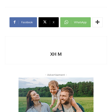
Facebook
X
WhatsApp
XH M
- Advertisement -