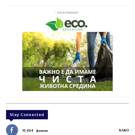
- Advertisement -
Stay Connected
КАКО
10,404
фанови