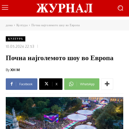
дома
Култура
Почна најголемото шоу во Европа
КУЛТУРА
10.05.2026 22:53
Почна најголемото шоу во Европа
By
XH M
Facebook
X
WhatsApp