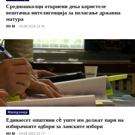
Средношколци откриени дека користеле
вештачка интелигенција за полагање државна
матура
XH M
-
06.08.2026 23:18
Македонија
Единаесет општини сè уште им должат пари на
избирачките одбори за ланските избори
XH M
-
06.08.2026 23:17