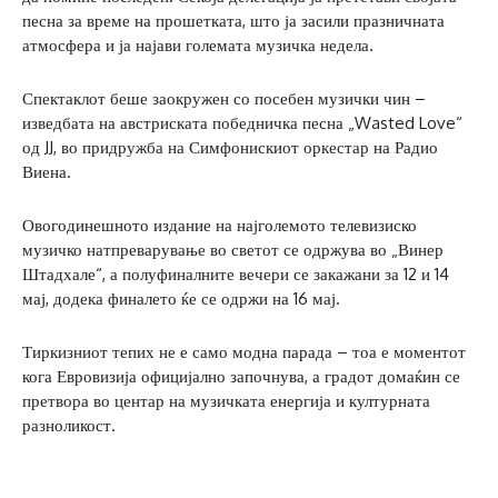
песна за време на прошетката, што ја засили празничната
атмосфера и ја најави големата музичка недела.
Спектаклот беше заокружен со посебен музички чин –
изведбата на австриската победничка песна „Wasted Love“
од JJ, во придружба на Симфонискиот оркестар на Радио
Виена.
Овогодинешното издание на најголемото телевизиско
музичко натпреварување во светот се одржува во „Винер
Штадхале“, а полуфиналните вечери се закажани за 12 и 14
мај, додека финалето ќе се одржи на 16 мај.
Тиркизниот тепих не е само модна парада – тоа е моментот
кога Евровизија официјално започнува, а градот домаќин се
претвора во центар на музичката енергија и културната
разноликост.