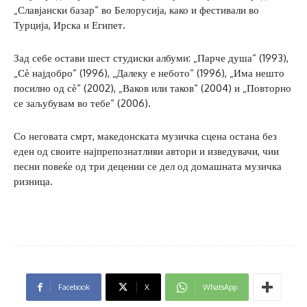
„Славјански базар“ во Белорусија, како и фестивали во
Турција, Ирска и Египет.
Зад себе остави шест студиски албуми: „Парче душа“ (1993),
„Сѐ најдобро“ (1996), „Далеку е небото“ (1996), „Има нешто
посилно од сѐ“ (2002), „Ваков или таков“ (2004) и „Повторно
се заљубувам во тебе“ (2006).
Со неговата смрт, македонската музичка сцена остана без
еден од своите најпрепознатливи автори и изведувачи, чии
песни повеќе од три децении се дел од домашната музичка
ризница.
Facebook
X
WhatsApp