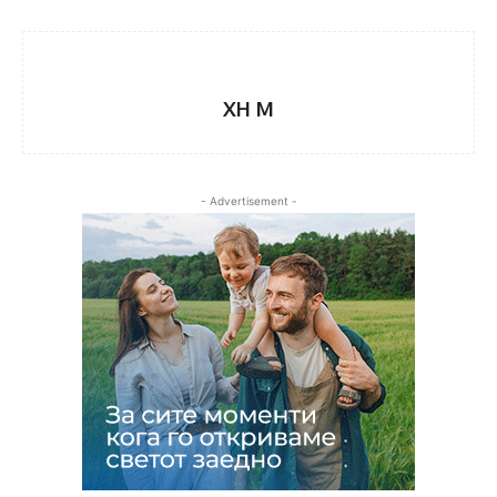
XH M
- Advertisement -