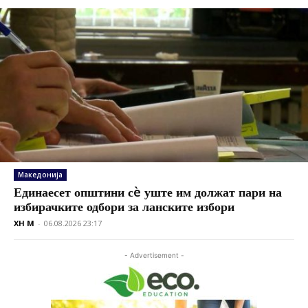
Македонија
Единаесет општини сè уште им должат пари на
избирачките одбори за ланските избори
XH M
-
06.08.2026 23:17
- Advertisement -