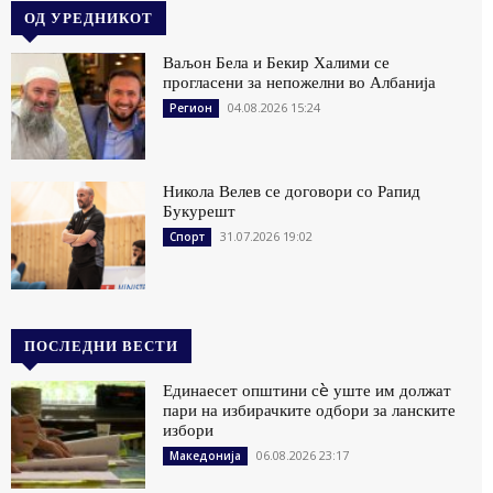
ОД УРЕДНИКОТ
Ваљон Бела и Бекир Халими се
прогласени за непожелни во Албанија
04.08.2026 15:24
Регион
Никола Велев се договори со Рапид
Букурешт
31.07.2026 19:02
Спорт
ПОСЛЕДНИ ВЕСТИ
Единаесет општини сè уште им должат
пари на избирачките одбори за ланските
избори
06.08.2026 23:17
Македонија