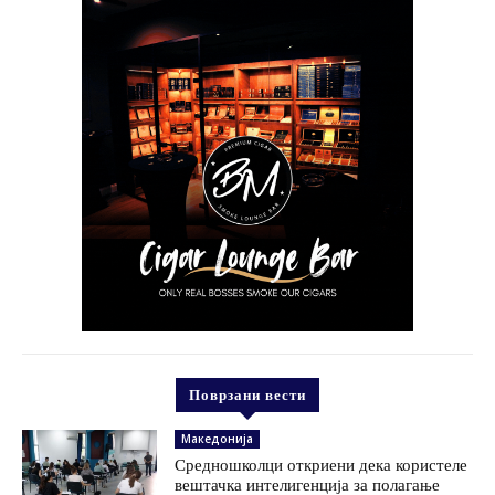
Поврзани вести
Македонија
Средношколци откриени дека користеле
вештачка интелигенција за полагање