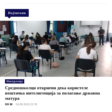
Најчитани
Македонија
Средношколци откриени дека користеле
вештачка интелигенција за полагање државна
матура
XH M
-
06.08.2026 23:18