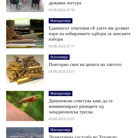
државна матура
06.08.2026 23:18
Македонија
Единаесет општини сè уште им должат
пари на избирачките одбори за ланските
избори
06.08.2026 23:17
Економија
Повторно скок на цената на златото
06.08.2026 23:07
Македонија
Даниловски советува како да се
минимизираат ризиците од
западнонилска треска
06.08.2026 23:03
Македонија
Драматична состојба во Тетовско: