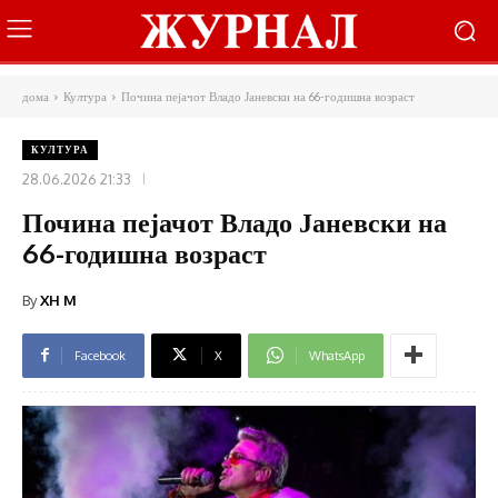
дома
Култура
Почина пејачот Владо Јаневски на 66-годишна возраст
КУЛТУРА
28.06.2026 21:33
Почина пејачот Владо Јаневски на
66-годишна возраст
By
XH M
Facebook
X
WhatsApp