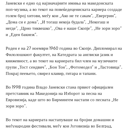
Јаневски е едно од најзначајните имиња на македонската
поп-музика, а во текот на повеќедецениската кариера создаде
голем број хитови, меѓу кои „Ако не те сакам“, „Евергрин“,
„Дома си е дома“, „И тогаш некоја будала“, „Некогаш и
негде“, „Црно тиквешко“, „Ова е наше Скопје“, „Не зори зоро“
и „Еден бакнеж“.
Роден е на 27 ноември 1960 година во Скопје. Дипломирал на
Филолошкиот факултет, на Катедрата за англиски јазик и
книжевност, а во текот на кариерата бил член на музичките
групи „Тост сендвич“, „Бон Тон“, „Фотомодел“ и „Ластовица“.
Покрај пеењето, свирел клавир, гитара и тапани.
Во 1998 година Владо Јаневски стана првиот официјален
претставник на Македонија на Изборот за песна на
Евровизија, каде што во Бирмингем настапи со песната „Не
зори зоро“.
Во текот на кариерата настапуваше на бројни домашни и
меѓународни фестивали, меѓу кои Југовизија во Белград,