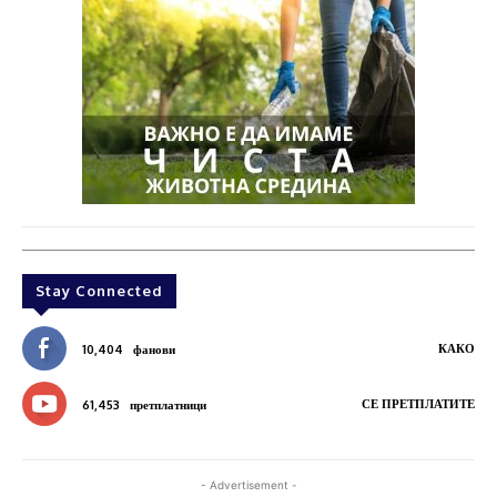
Stay Connected
КАКО
10,404
фанови
СЕ ПРЕТПЛАТИТЕ
61,453
претплатници
- Advertisement -