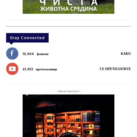
Stay Connected
КАКО
10,404
фанови
СЕ ПРЕТПЛАТИТЕ
61,453
претплатници
- Advertisement -