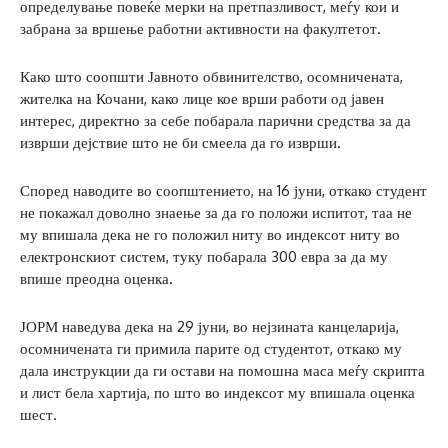
определување повеќе мерки на претпазливост, меѓу кои и
забрана за вршење работни активности на факултетот.
Како што соопшти Јавното обвинителство, осомничената,
жителка на Кочани, како лице кое врши работи од јавен
интерес, директно за себе побарала парични средства за да
изврши дејствие што не би смеела да го изврши.
Според наводите во соопштението, на 16 јуни, откако студент
не покажал доволно знаење за да го положи испитот, таа не
му впишала дека не го положил ниту во индексот ниту во
електронскиот систем, туку побарала 300 евра за да му
впише преодна оценка.
ЈОРМ наведува дека на 29 јуни, во нејзината канцеларија,
осомничената ги примила парите од студентот, откако му
дала инструкции да ги остави на помошна маса меѓу скрипта
и лист бела хартија, по што во индексот му впишала оценка
шест.