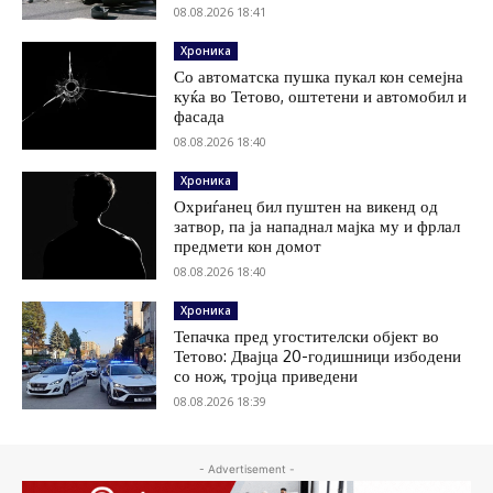
08.08.2026 18:41
Хроника
Со автоматска пушка пукал кон семејна
куќа во Тетово, оштетени и автомобил и
фасада
08.08.2026 18:40
Хроника
Охриѓанец бил пуштен на викенд од
затвор, па ја нападнал мајка му и фрлал
предмети кон домот
08.08.2026 18:40
Хроника
Тепачка пред угостителски објект во
Тетово: Двајца 20-годишници избодени
со нож, тројца приведени
08.08.2026 18:39
- Advertisement -