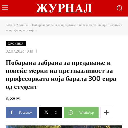
дома
Хроника
Побарана забрана за предавање и повеќе мерки на претпазливост
за професорката која...
ХРОНИКА
02.07.2026 10:10
Побарана забрана за предавање и
повеќе мерки на претпазливост за
професорката која барала 300 евра
од студент
By
XH M
Facebook
X
WhatsApp