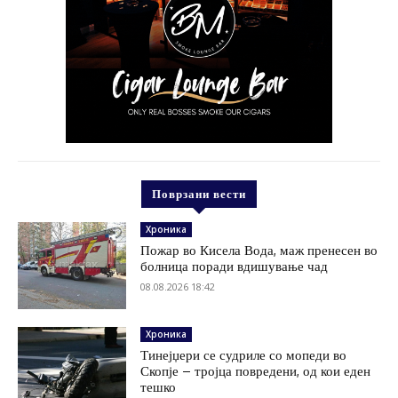
Поврзани вести
Хроника
Пожар во Кисела Вода, маж пренесен во
болница поради вдишување чад
08.08.2026 18:42
Хроника
Тинејџери се судриле со мопеди во
Скопје – тројца повредени, од кои еден
тешко