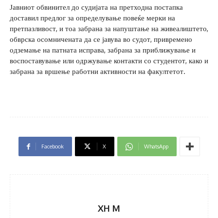
Јавниот обвинител до судијата на претходна постапка
доставил предлог за определување повеќе мерки на
претпазливост, и тоа забрана за напуштање на живеалиштето,
обврска осомничената да се јавува во судот, привремено
одземање на патната исправа, забрана за приближување и
воспоставување или одржување контакти со студентот, како и
забрана за вршење работни активности на факултетот.
Facebook
X
WhatsApp
XH M