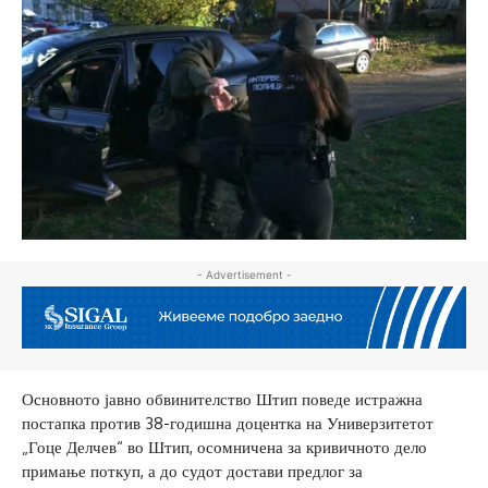
- Advertisement -
Основното јавно обвинителство Штип поведе истражна
постапка против 38-годишна доцентка на Универзитетот
„Гоце Делчев“ во Штип, осомничена за кривичното дело
примање поткуп, а до судот достави предлог за