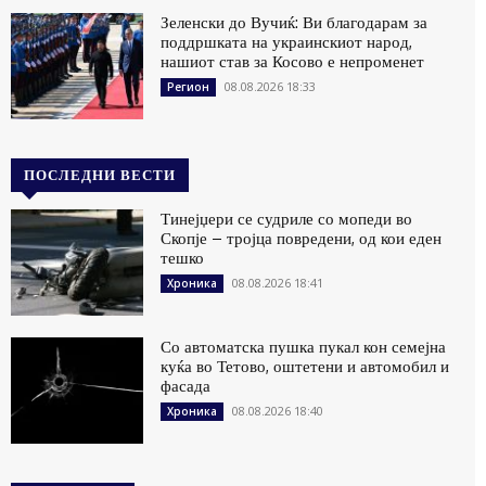
Зеленски до Вучиќ: Ви благодарам за
поддршката на украинскиот народ,
нашиот став за Косово е непроменет
08.08.2026 18:33
Регион
ПОСЛЕДНИ ВЕСТИ
Тинејџери се судриле со мопеди во
Скопје – тројца повредени, од кои еден
тешко
08.08.2026 18:41
Хроника
Со автоматска пушка пукал кон семејна
куќа во Тетово, оштетени и автомобил и
фасада
08.08.2026 18:40
Хроника