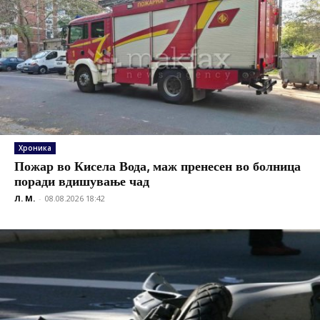
Хроника
Пожар во Кисела Вода, маж пренесен во болница
поради вдишување чад
Л. М.
-
08.08.2026 18:42