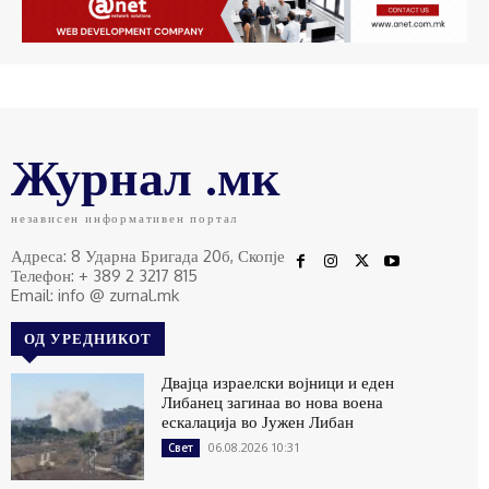
Журнал .мк
независен информативен портал
Адреса: 8 Ударна Бригада 20б, Скопје
Телефон: + 389 2 3217 815
Email: info @ zurnal.mk
ОД УРЕДНИКОТ
Двајца израелски војници и еден
Либанец загинаа во нова воена
ескалација во Јужен Либан
06.08.2026 10:31
Свет