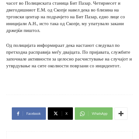
часот во Полициската станица Бит Пазар. Четириесет и
двегодишниот Е.М. од Скопје навел дека во близина на
трговски центар на подрачјето на Бит Пазар, едно лице со
иницијали А.Н., исто така од Скопје, му упатувало закани
држејќи пиштол.
Од полицијата информираат дека настанот следувал по
претходна расправија меѓу двајцата. По пријавата, службите
започнале активности за целосно расчистување на случајот и
утврдување на сите околности поврзани со инцидентот.
Facebook
X
WhatsApp