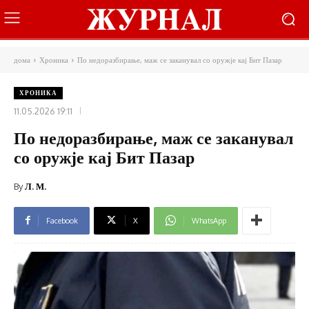
дома
Хроника
По недоразбирање, маж се заканувал со оружје кај Бит Пазар
ХРОНИКА
11.05.2026 19:11
По недоразбирање, маж се заканувал
со оружје кај Бит Пазар
By
Л. М.
Facebook
X
WhatsApp