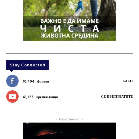
Stay Connected
КАКО
10,404
фанови
СЕ ПРЕТПЛАТИТЕ
61,453
претплатници
- Advertisement -