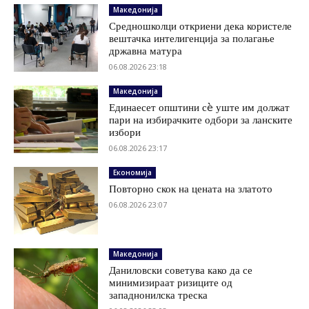
Македонија
Средношколци откриени дека користеле
вештачка интелигенција за полагање
државна матура
06.08.2026 23:18
Македонија
Единаесет општини сè уште им должат
пари на избирачките одбори за ланските
избори
06.08.2026 23:17
Економија
Повторно скок на цената на златото
06.08.2026 23:07
Македонија
Даниловски советува како да се
минимизираат ризиците од
западнонилска треска