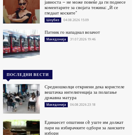
јавноста – не може повеќе да ги поднесе
коментарите за својата тежина: „Ѝ се
гледаат коските“
04.08.2026 15:09
Шоубиз
Патник го нападнал возачот
31.07.2026 19:46
Македонија
ПОСЛЕДНИ ВЕСТИ
Средношколци откриени дека користеле
вештачка интелигенција за полагање
државна матура
06.08.2026 23:18
Македонија
Единаесет општини сè уште им должат
пари на избирачките одбори за ланските
избори