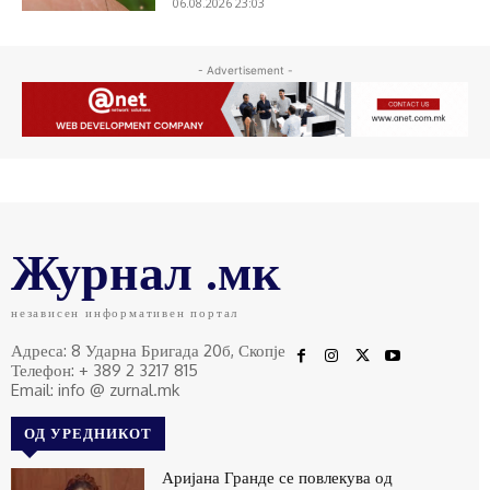
06.08.2026 23:03
- Advertisement -
Журнал .мк
независен информативен портал
Адреса: 8 Ударна Бригада 20б, Скопје
Телефон: + 389 2 3217 815
Email: info @ zurnal.mk
ОД УРЕДНИКОТ
Аријана Гранде се повлекува од