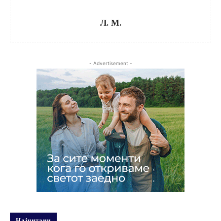
Л. М.
- Advertisement -
Најчитани