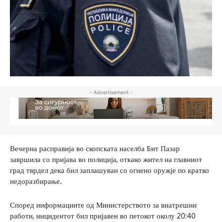
- Advertisement -
Вечерна расправија во скопската населба Бит Пазар
завршила со пријава во полиција, откако жител на главниот
град тврдел дека бил заплашуван со огнено оружје по кратко
недоразбирање.
Според информациите од Министерството за внатрешни
работи, инцидентот бил пријавен во петокот околу 20:40