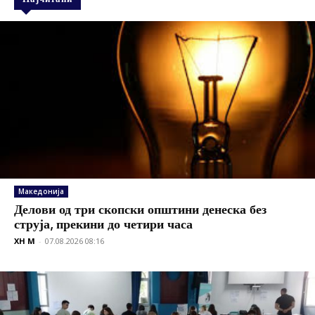
Македонија
Делови од три скопски општини денеска без
струја, прекини до четири часа
XH M
-
07.08.2026 08:16