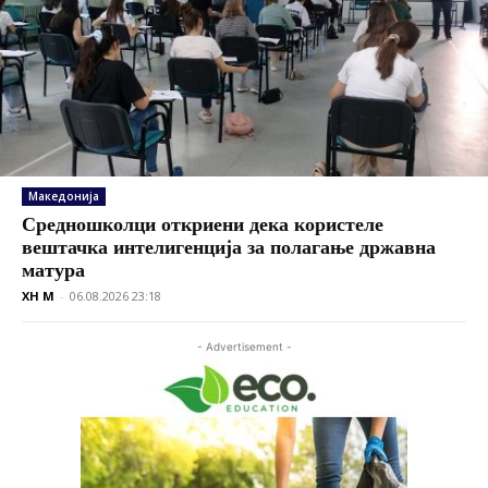
Македонија
Средношколци откриени дека користеле
вештачка интелигенција за полагање државна
матура
XH M
-
06.08.2026 23:18
- Advertisement -