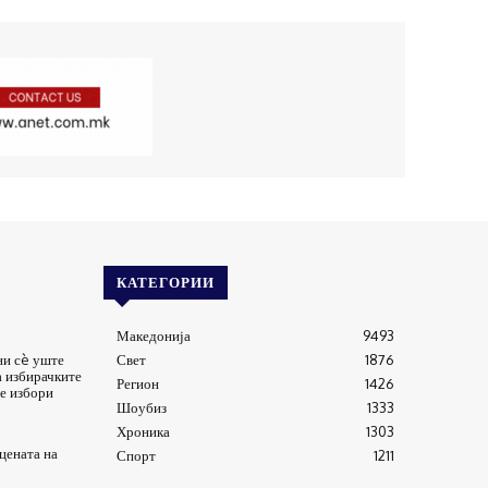
КАТЕГОРИИ
Македонија
9493
ни сè уште
Свет
1876
а избирачките
Регион
1426
е избори
Шоубиз
1333
Хроника
1303
цената на
Спорт
1211