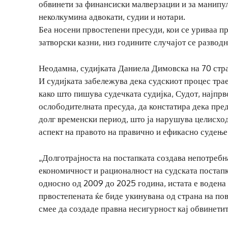
обвинети за финансиски малверзации и за манипул
неколкумина адвокати, судии и нотари.
Беа носени првостепени пресуди, кои се уриваа п
затворски казни, низ годините случајот се разво
Неодамна, судијката Даниела Димовска на 70 стр
И судијката забележува дека судскиот процес тра
како што пишува судечката судијка, Судот, најпр
ослободителната пресуда, да констатира дека пре
долг временски период, што ја нарушува целисход
аспект на правото на правично и ефикасно судење
„Долготрајноста на постапката создава непотребн
економичност и рационалност на судската постапк
односно од 2009 до 2025 година, истата е водена
првостепената ќе биде укинувана од страна на пови
смее да создаде правна несигурност кај обвинетит