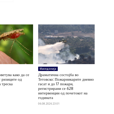
Македонија
ветува како да се
Драматична состојба во
 ризиците од
Тетовско: Пожарникарите дневно
а треска
гасат и до 17 пожари,
регистрирани се 628
интервенции од почетокот на
годината
06.08.2026 23:01