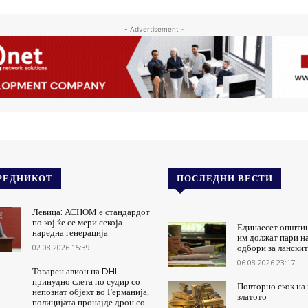
- Advertisement -
РЕДНИКОТ
ПОСЛЕДНИ ВЕСТИ
Левица: АСНОМ е стандардот
по кој ќе се мери секоја
Единаесет општи
наредна генерација
им должат пари н
02.08.2026 15:39
одбори за ланскит
06.08.2026 23:17
Товарен авион на DHL
принудно слета по судир со
Повторно скок на 
непознат објект во Германија,
златото
полицијата пронајде дрон со