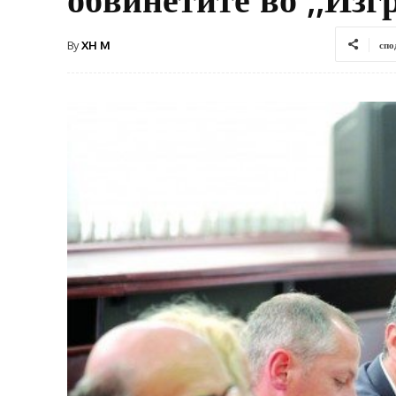
By
XH M
спо