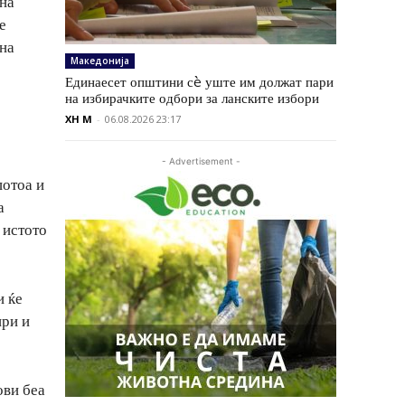
лна
е
 на
Македонија
Единаесет општини сè уште им должат пари
на избирачките одбори за ланските избори
XH M
-
06.08.2026 23:17
- Advertisement -
потоа и
а
 истото
и ќе
ири и
ови беа