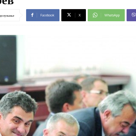
Facebook
X
WhatsApp
делување