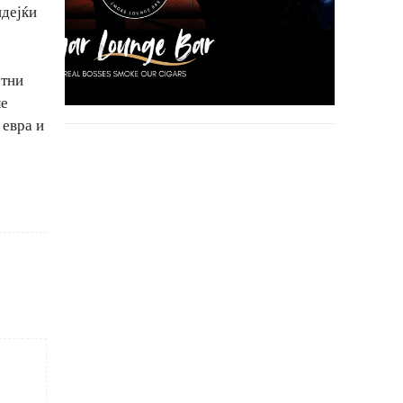
идејќи
атни
ле
 евра и