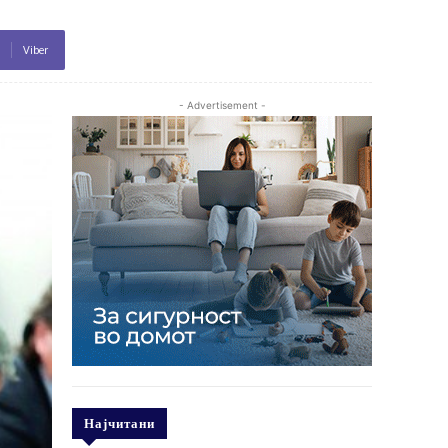
Viber
- Advertisement -
Најчитани