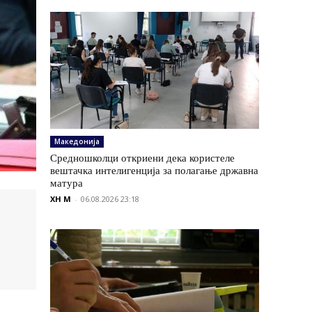
Македонија
Средношколци откриени дека користеле
вештачка интелигенција за полагање државна
матура
XH M
-
06.08.2026 23:18