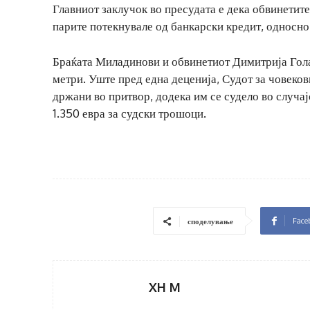
Главниот заклучок во пресудата е дека обвинетите
парите потекнувале од банкарски кредит, односно 
Браќата Миладинови и обвинетиот Димитрија Голаб
метри. Уште пред една деценија, Судот за човеков
држани во притвор, додека им се судело во случај
1.350 евра за судски трошоци.
Face
споделување
XH M