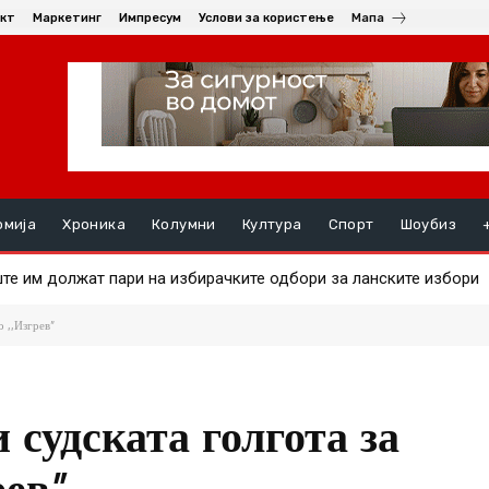
кт
Маркетинг
Импресум
Услови за користење
Мапа
омија
Хроника
Колумни
Култура
Спорт
Шоубиз
 на златото
 ,,Изгрев”
 судската голгота за
рев”