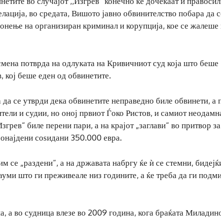
нетите во случајот ,,Изгрев” конечно ќе дочекаат и правоси
лација, во средата, Вишото јавно обвинителство побара да с
онење на организиран криминал и корупција, кое се жалеше
исмена потврда на одлуката на Кривичниот суд која што беше
, кој беше еден од обвинетите.
 да се утврди дека обвинетите неправедно биле обвинети, а 
тели и судии, но оној првиот Ѓоко Ристов, и самиот неодамн
згрев“ биле перени пари, а на крајот „заглави“ во притвор за
ронајдени соѕидани 350.000 евра.
м се „раздени“, а на државата набргу ќе ѝ се стемни, бидејќ
ауми што ги преживеале низ годините, а ќе треба да ги подм
а, а во судница влезе во 2009 година, кога браќата Миладин