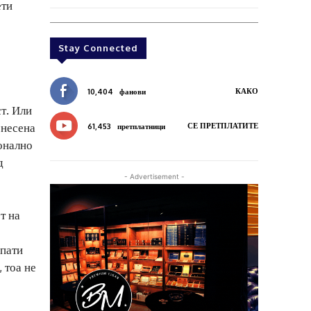
ети
Stay Connected
КАКО
10,404
фанови
т. Или
онесена
СЕ ПРЕТПЛАТИТЕ
61,453
претплатници
онално
д
- Advertisement -
т на
 пати
 тоа не