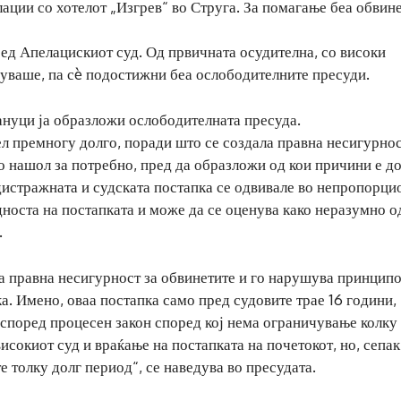
ации со хотелот „Изгрев“ во Струга. За помагање беа обвин
ред Апелацискиот суд. Од првичната осудителна, со високи
днуваше, па сè подостижни беа ослободителните пресуди.
ануци ја образложи ослободителната пресуда.
ел премногу долго, поради што се создала правна несигурнос
во нашол за потребно, пред да образложи од кои причини е д
дистражната и судската постапка се одвивале во непропорци
носта на постапката и може да се оценува како неразумно о
.
а правна несигурност за обвинетите и го нарушува принципо
а. Имено, оваа постапка само пред судовите трае 16 години,
 според процесен закон според кој нема ограничување колку
сокиот суд и враќање на постапката на почетокот, но, сепак,
е толку долг период“, се наведува во пресудата.