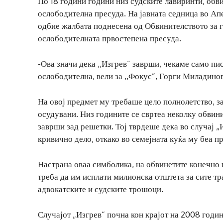
По 18 години години низ судските лавиринти, обви
ослободителна пресуда. На јавната седница во Апе
одбие жалбата поднесена од Обвинителството за г
ослободителната првостепена пресуда.
-Ова значи дека ,,Изгрев” заврши, чекаме само п
ослободителна, вели за ,,Фокус”, Горги Миладинов
На овој предмет му требаше цело полнолетство, за
осудувани. Низ годините се свртеа неколку обвини
заврши зад решетки. Тој тврдеше дека во случај „И
кривично дело, откако во семејната куќа му беа п
Настрана оваа симболика, на обвинетите конечно и
треба да им исплати милионска отштета за сите тр
адвокатските и судските трошоци.
Случајот „Изгрев“ почна кон крајот на 2008 годин