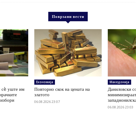
Поврзани вести
Економија
Македонија
 сè уште им
Повторно скок на цената на
Даниловски со
ирачките
златото
минимизираат
 избори
западнонилск
06.08.2026 23:07
06.08.2026 23:03