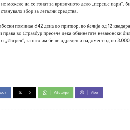
 не можеле да се гонат за кривичното дело „перење пари“, б
станувало збор за легални средства.
оски поминаа 642 дена во притвор, во ќелија од 12 квадар
и права во Стразбур пресече дека обвинетите незаконски би
от „Изгрев“, за што им беше одреден и надомест од по 3.000
book
X
WhatsApp
Viber