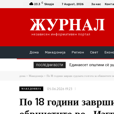
C
23.3
Skopje
7 August, 2026
За нас
Конта
независен информативен портал
Дома
Македонија
Регион
Свет
Екон
Повторно скок на цената
ПОСЛЕДНИ ВЕСТИ
дома
Македонија
По 18 години заврши судската голгота за обвинетите во
05.06.2026 19:23
МАКЕДОНИЈА
По 18 години заврши
обвинетите во ,,Изг