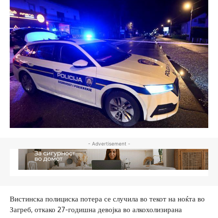
- Advertisement -
Вистинска полициска потера се случила во текот на ноќта во
Загреб, откако 27-годишна девојка во алкохолизирана