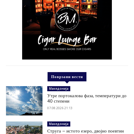
Поврзани вести
Македонија
Утре портокалова фаза, температури до
40 степени
07.08.2026 21:13
Македонија
Струга – истото езеро, двојно поевтин