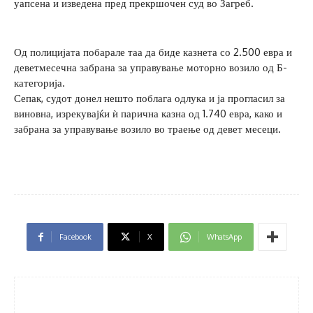
уапсена и изведена пред прекршочен суд во Загреб.
Од полицијата побарале таа да биде казнета со 2.500 евра и
деветмесечна забрана за управување моторно возило од Б-
категорија.
Сепак, судот донел нешто поблага одлука и ја прогласил за
виновна, изрекувајќи ѝ парична казна од 1.740 евра, како и
забрана за управување возило во траење од девет месеци.
Facebook
X
WhatsApp