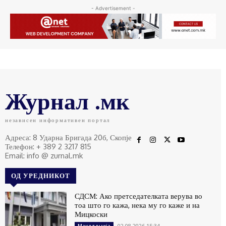
- Advertisement -
Журнал .мк
независен информативен портал
Адреса: 8 Ударна Бригада 20б, Скопје
Телефон: + 389 2 3217 815
Email: info @ zurnal.mk
ОД УРЕДНИКОТ
СДСМ: Ако претседателката верува во
тоа што го кажа, нека му го каже и на
Мицкоски
02.08.2026 15:34