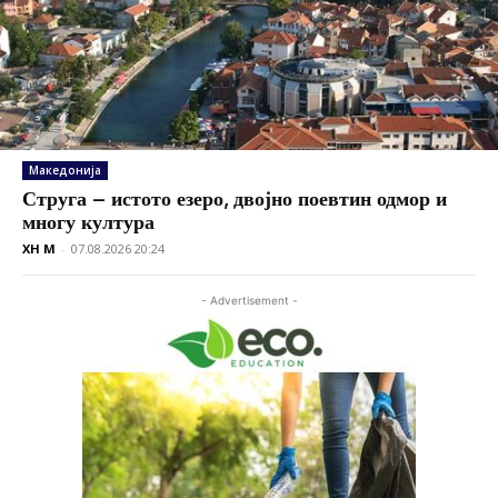
Македонија
Струга – истото езеро, двојно поевтин одмор и
многу култура
XH M
-
07.08.2026 20:24
- Advertisement -