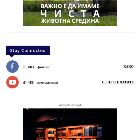
Stay Connected
КАКО
10,404
фанови
СЕ ПРЕТПЛАТИТЕ
61,453
претплатници
- Advertisement -