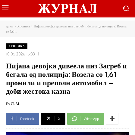
дома
Хроника
Пијана девојка дивеела низ Загреб и бегала од полиција: Возела
со 1,61...
ХРОНИКА
10.05.2026 15:33
Пијана девојка дивеела низ Загреб и
бегала од полиција: Возела со 1,61
промили и преполн автомобил –
доби жестока казна
By
Л. М.
Facebook
X
WhatsApp