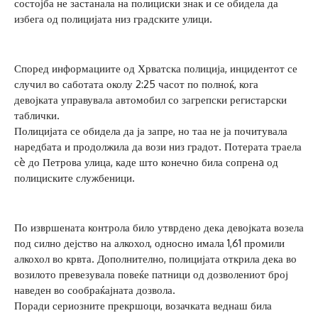
состојба не застанала на полициски знак и се обидела да
избега од полицијата низ градските улици.
Според информациите од Хрватска полиција, инцидентот се
случил во саботата околу 2:25 часот по полноќ, кога
девојката управувала автомобил со загрепски регистарски
таблички.
Полицијата се обидела да ја запре, но таа не ја почитувала
наредбата и продолжила да вози низ градот. Потерата траела
сè до Петрова улица, каде што конечно била сопренa од
полициските службеници.
По извршената контрола било утврдено дека девојката возела
под силно дејство на алкохол, односно имала 1,61 промили
алкохол во крвта. Дополнително, полицијата открила дека во
возилото превезувала повеќе патници од дозволениот број
наведен во сообраќајната дозвола.
Поради сериозните прекршоци, возачката веднаш била